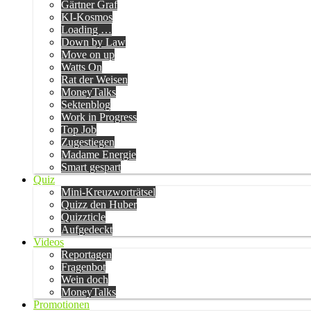
Gärtner Graf
KI-Kosmos
Loading …
Down by Law
Move on up
Watts On
Rat der Weisen
MoneyTalks
Sektenblog
Work in Progress
Top Job
Zugestiegen
Madame Energie
Smart gespart
Quiz
Mini-Kreuzworträtsel
Quizz den Huber
Quizzticle
Aufgedeckt
Videos
Reportagen
Fragenbot
Wein doch
MoneyTalks
Promotionen