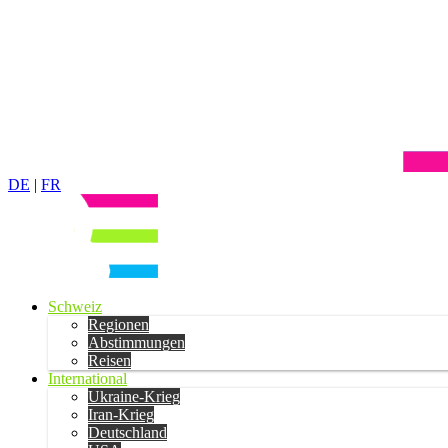
DE
|
FR
Schweiz
Regionen
Abstimmungen
Reisen
International
Ukraine-Krieg
Iran-Krieg
Deutschland