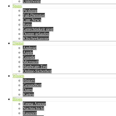
Unterwegs
Spass
Picdump
Fail-Dienstag
Cute News
Retro
Gerechtigkeit siegt
Dumm gelaufen
Klischeekanone
Digital
Android
Apple
Google
Microsoft
Hardware-Test
Online-Sicherheit
Wissen
History
Gesundheit
Daten
Karten
Blogs
Emma Amour
Nachtschicht
Rauszeit