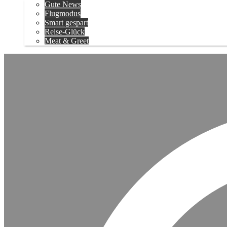
Gute News
Flugmodus
Smart gespart
Reise-Glück
Meat & Greet