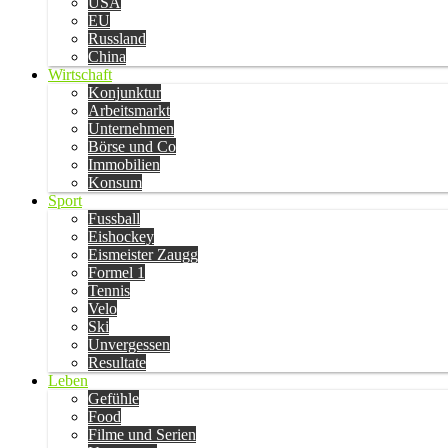
USA
EU
Russland
China
Wirtschaft
Konjunktur
Arbeitsmarkt
Unternehmen
Börse und Co
Immobilien
Konsum
Sport
Fussball
Eishockey
Eismeister Zaugg
Formel 1
Tennis
Velo
Ski
Unvergessen
Resultate
Leben
Gefühle
Food
Filme und Serien