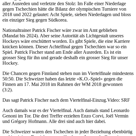
aller Ausreden und verletzte den Stolz: Im Falle einer Niederlage
gegen Tschechien hätte die Bilanz der olympischen Turniere von
2018 und 2022 gelautet: Acht Spiele, sieben Niederlagen und bloss
ein einziger Sieg gegen Südkorea.
Nationaltrainer Patrick Fischer wäre zwar im Amt geblieben
(Mandat bis 2024). Aber seine Autorität als Lichtgestalt unseres
Hockeys wäre erschüttert worden. Es gibt Spiele, die eine Karriere
knicken können. Dieser Achtelfinal gegen Tschechien war so ein
Spiel. Patrick Fischer stand am Ende aller Ausreden. Es ist ein
grosser Sieg für ihn und gerade deshalb ein grosser Sieg für unser
Hockey.
Die Chancen gegen Finnland stehen nun im Viertelfinale mindestens
50:50. Die Schweizer haben das letzte «K.O.-Spiel» gegen die
Finnen am 17. Mai 2018 im Rahmen der WM 2018 gewonnen
(3:2).
Das sagt Patrick Fischer nach dem Viertelfinal-Einzug.
Video: SRF
Auch damals war es der Viertelfinal. Auch damals stand Leonardo
Genoni im Tor. Die drei Treffer erzielten Enzo Corvi, Joël Vermin
und Grégory Hofmann. Alle drei sind auch hier dabei.
Die Schweizer waren den Tschechen in jeder Beziehung ebenbürtig