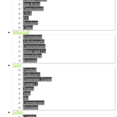
Iran-Krieg
Deutschland
USA
EU
Russland
China
Wirtschaft
Konjunktur
Arbeitsmarkt
Unternehmen
Börse und Co
Immobilien
Konsum
Sport
Fussball
Eishockey
Eismeister Zaugg
Formel 1
Tennis
Velo
Ski
Unvergessen
Resultate
Leben
Gefühle