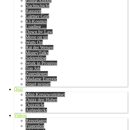
Emma Amour
Nachtschicht
Rauszeit
Gärtner Graf
KI-Kosmos
Loading …
Down by Law
Move on up
Watts On
Rat der Weisen
MoneyTalks
Sektenblog
Work in Progress
Top Job
Zugestiegen
Madame Energie
Smart gespart
Quiz
Mini-Kreuzworträtsel
Quizz den Huber
Quizzticle
Aufgedeckt
Videos
Reportagen
Fragenbot