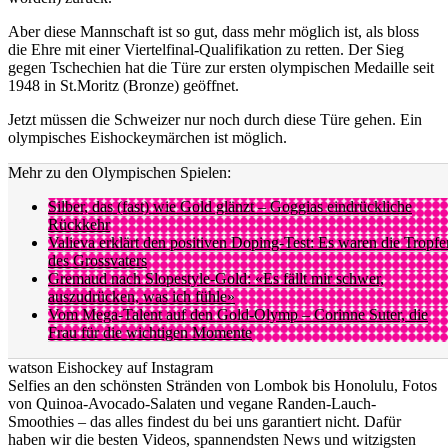
Aber diese Mannschaft ist so gut, dass mehr möglich ist, als bloss
die Ehre mit einer Viertelfinal-Qualifikation zu retten. Der Sieg
gegen Tschechien hat die Türe zur ersten olympischen Medaille seit
1948 in St.Moritz (Bronze) geöffnet.
Jetzt müssen die Schweizer nur noch durch diese Türe gehen. Ein
olympisches Eishockeymärchen ist möglich.
Mehr zu den Olympischen Spielen:
Silber, das (fast) wie Gold glänzt – Goggias eindrückliche
Rückkehr
Valieva erklärt den positiven Doping-Test: Es waren die Tropfe
des Grossvaters
Gremaud nach Slopestyle-Gold: «Es fällt mir schwer,
auszudrücken, was ich fühle»
Vom Mega-Talent auf den Gold-Olymp – Corinne Suter, die
Frau für die wichtigen Momente
watson Eishockey auf Instagram
Selfies an den schönsten Stränden von Lombok bis Honolulu, Fotos
von Quinoa-Avocado-Salaten und vegane Randen-Lauch-
Smoothies – das alles findest du bei uns garantiert nicht. Dafür
haben wir die besten Videos, spannendsten News und witzigsten