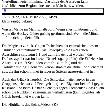
Viertelfinal gegen Finnland. Das Ende der Ausreden kann
tatsächlich zum Beginn eines neuen Märchens werden.
19
15.02.2022, 14:18
15.02.2022, 14:28
klaus zaugg, peking
Was ist Magie im Mannschaftsport? Wenn alles funktioniert und
wenn die Hockey-Götter gnädig gestimmt sind. Wenn die Münze
auf die richtige Seite fällt.
Die Magie ist zurück. Gegen Tschechien hat erstmals bei diesem
Turnier alles funktioniert: Das Powerplay (die zwei ersten
Ausschlüsse sind zum 1:1 und zum 3:1 genutzt worden), das
Defensivspiel (war im letzten Drittel sogar perfekt), die Effizienz im
Abschluss (in 13 Sekunden vom 0:1 zum 2:1) und die
Torhüterleistung: Leonardo Genoni strahlte die Ruhe und Sicherheit
aus, die ihn schon immer in grossen Spielen ausgezeichnet hat.
Auch das Glück ist zurück: Die Schweizer hatten zuvor in den
Gruppenspielen so viel Pech gehabt (je ein Eigentor beim 0:1 gegen
Russland und beim 1:2 nach Penaltys gegen Tschechien), dass allein
schon die Rückkehr zu normalen Verhältnissen (kein Eigentor) als
Glück bezeichnet werden kann.
Die Highlights des Spiels.
Video: SRF