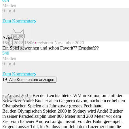
61
4
Melden
Zum Kommentar
Azrael__
15.02.2022 15:06
registriert November 2020
Beitrag melden
Ein Spiel gewonnen und schon Favorit?? Ernsthaft??
54
9
Melden
Zum Kommentar
19
Alle Kommentare anzeigen
André Bucher sprintet über 800 Meter unnachahmlich zum ersten
Schweizer WM-Gold
7. August 2001: Bei der Leichtathletik-WM in Edmonton läuft der
Beitrag melden
Schweizer André Bucher allen Gegnern davon, nachdem er bei den
Olympischen Spielen ein Jahr zuvor grosses Pech hatte.
Bei den Olympischen Spielen 2000 in Sydney wird André Bucher
in seiner Paradedisziplin über 800 Meter rund 200 Meter vor dem
Ziel vom Italiener Andrea Longo unsanft von der Bahn gerempelt.
Er gerät ausser Tritt, im Schlussspurt fehlt dem Luzerner dann die