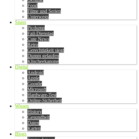
Food
Filme und Serien
Unterwegs
Spass
Picdump
Fail-Dienstag
Cute News
Retro
Gerechtigkeit siegt
Dumm gelaufen
Klischeekanone
Digital
Android
Apple
Google
Microsoft
Hardware-Test
Online-Sicherheit
Wissen
History
Gesundheit
Daten
Karten
Blogs