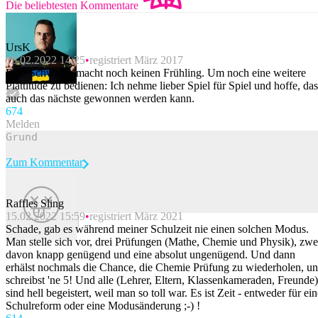
Die beliebtesten Kommentare
UrsK
15.02.2022 14:25
registriert März 2017
Eine Schwalbe macht noch keinen Frühling. Um noch eine weitere
Plattitüde zu bedienen: Ich nehme lieber Spiel für Spiel und hoffe, das
auch das nächste gewonnen werden kann.
67
4
Melden
Zum Kommentar
Raffles Sling
15.02.2022 15:59
registriert März 2021
Beitrag melden
Schade, gab es während meiner Schulzeit nie einen solchen Modus.
Man stelle sich vor, drei Prüfungen (Mathe, Chemie und Physik), zwe
davon knapp genügend und eine absolut ungenügend. Und dann
erhälst nochmals die Chance, die Chemie Prüfung zu wiederholen, u
schreibst 'ne 5! Und alle (Lehrer, Eltern, Klassenkameraden, Freunde)
sind hell begeistert, weil man so toll war. Es ist Zeit - entweder für ei
Schulreform oder eine Modusänderung ;-) !