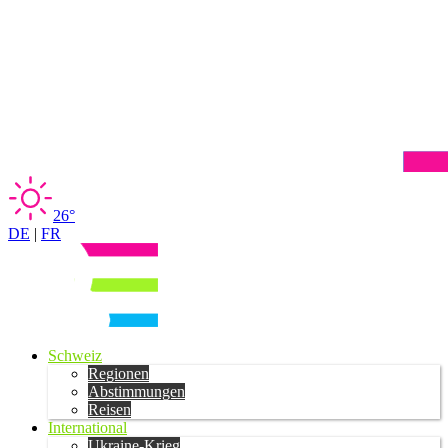
26°
DE
|
FR
Schweiz
Regionen
Abstimmungen
Reisen
International
Ukraine-Krieg