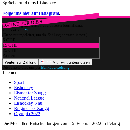
Sprüche rund ums Eishockey.
Folge uns hier auf Instagram
.
DANKE FÜR DIE ♥
Würdest du gerne watson und unseren Journalismus
unterstützen?
Mehr erfahren
(Du wirst umgeleitet, um die Zahlung abzuschliessen.)
5 CHF
15 CHF
25 CHF
Anderer
Weiter zur Zahlung
Mit Twint unterstützen
Oder unterstütze uns per
Banküberweisung
.
Themen
Sport
Eishockey
Eismeister Zaugg
National League
Eishockey-Nati
Ringmeister Zaugg
Olympia 2022
Die Medaillen-Entscheidungen vom 15. Februar 2022 in Peking