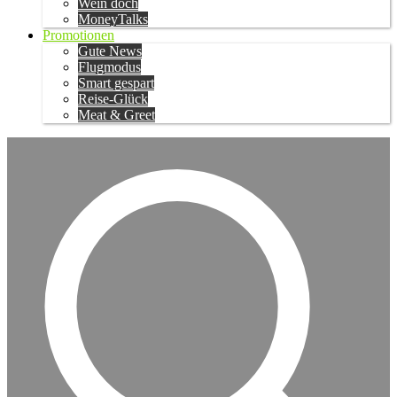
Wein doch
MoneyTalks
Promotionen
Gute News
Flugmodus
Smart gespart
Reise-Glück
Meat & Greet