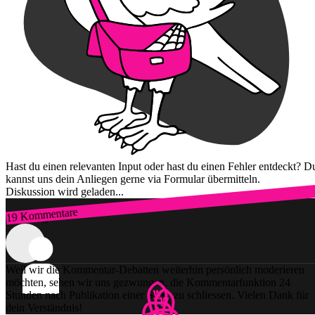
Hast du einen relevanten Input oder hast du einen Fehler entdeckt? D
kannst uns dein Anliegen gerne via Formular übermitteln.
Diskussion wird geladen...
19 Kommentare
Zum Login
Weil wir die Kommentar-Debatten weiterhin persönlich moderieren
möchten, sehen wir uns gezwungen, die Kommentarfunktion 24
Stunden nach Publikation einer Story zu schliessen. Vielen Dank für
dein Verständnis!