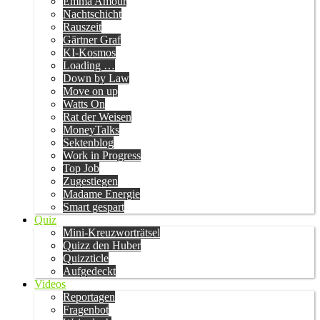
Emma Amour
Nachtschicht
Rauszeit
Gärtner Graf
KI-Kosmos
Loading …
Down by Law
Move on up
Watts On
Rat der Weisen
MoneyTalks
Sektenblog
Work in Progress
Top Job
Zugestiegen
Madame Energie
Smart gespart
Quiz
Mini-Kreuzworträtsel
Quizz den Huber
Quizzticle
Aufgedeckt
Videos
Reportagen
Fragenbot