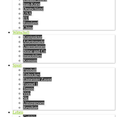
Iran-Krieg
Deutschland
USA
EU
Russland
China
Wirtschaft
Konjunktur
Arbeitsmarkt
Unternehmen
Börse und Co
Immobilien
Konsum
Sport
Fussball
Eishockey
Eismeister Zaugg
Formel 1
Tennis
Velo
Ski
Unvergessen
Resultate
Leben
Gefühle