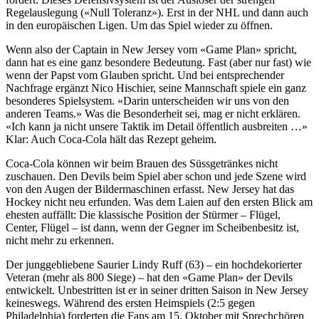
Regelauslegung («Null Toleranz»). Erst in der NHL und dann auch
in den europäischen Ligen. Um das Spiel wieder zu öffnen.
Wenn also der Captain in New Jersey vom «Game Plan» spricht,
dann hat es eine ganz besondere Bedeutung. Fast (aber nur fast) wie
wenn der Papst vom Glauben spricht. Und bei entsprechender
Nachfrage ergänzt Nico Hischier, seine Mannschaft spiele ein ganz
besonderes Spielsystem. «Darin unterscheiden wir uns von den
anderen Teams.» Was die Besonderheit sei, mag er nicht erklären.
«Ich kann ja nicht unsere Taktik im Detail öffentlich ausbreiten …»
Klar: Auch Coca-Cola hält das Rezept geheim.
Coca-Cola können wir beim Brauen des Süssgetränkes nicht
zuschauen. Den Devils beim Spiel aber schon und jede Szene wird
von den Augen der Bildermaschinen erfasst. New Jersey hat das
Hockey nicht neu erfunden. Was dem Laien auf den ersten Blick am
ehesten auffällt: Die klassische Position der Stürmer – Flügel,
Center, Flügel – ist dann, wenn der Gegner im Scheibenbesitz ist,
nicht mehr zu erkennen.
Der junggebliebene Saurier Lindy Ruff (63) – ein hochdekorierter
Veteran (mehr als 800 Siege) – hat den «Game Plan» der Devils
entwickelt. Unbestritten ist er in seiner dritten Saison in New Jersey
keineswegs. Während des ersten Heimspiels (2:5 gegen
Philadelphia) forderten die Fans am 15. Oktober mit Sprechchören