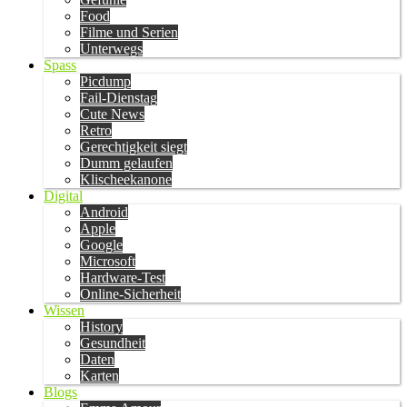
Food
Filme und Serien
Unterwegs
Spass
Picdump
Fail-Dienstag
Cute News
Retro
Gerechtigkeit siegt
Dumm gelaufen
Klischeekanone
Digital
Android
Apple
Google
Microsoft
Hardware-Test
Online-Sicherheit
Wissen
History
Gesundheit
Daten
Karten
Blogs