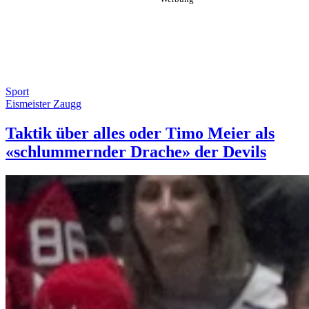
Sport
Eismeister Zaugg
Taktik über alles oder Timo Meier als
«schlummernder Drache» der Devils