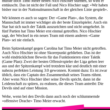
müsste doch Timo Meier neben Nico Hischier stürmen, so wird er
enttäuscht. Das ist nicht der Fall und Nico Hischier sagt: «Wir haben
bisher nur in der Nationalmannschaft in der gleichen Linie gespielt».
Wir können es auch so sagen: Der «Game Plan», das System, die
Mannschaft ist immer wichtiger als der beste Einzelspieler. Auch ein
Star hat sich nach der Taktik auszurichten und nicht umgekehrt. In
fünf Partien hat Timo Meier erst einmal getroffen. Nico Hischier
sagt, der Wechsel in ein neues Team mit einem anderen «Game
Plan» sei nie einfach.
Beim Spitzenkampf gegen Carolina hat Timo Meier nicht getroffen.
Auch Nico Hischier ist ohne Skorerpunkt geblieben. Das ist der
wohl eindrücklichste Beweis für das Funktionieren einer Taktik
(Game Plan): Zwei der besten Offensivspieler der Liga gehen leer
aus und der Spitzenkampf wird trotzdem klar und deutlich mit einer
nahezu perfekten Leistung 3:0 gewonnen. Kommt dazu: Es ist zwar
üblich, dass ein Captain den Zusammenhalt seines Teams rühmt.
Aber wenn Nico Hischier über seine Devils spricht, dann ist die
Leidenschaft zu spüren, zu erahnen, die dieses Team antreibt: Die
Devils sind auf einer Mission.
Wehe, wenn bei den Devils dann auch noch der schlummernde
«offensive Drache» Timo Meier erwacht.