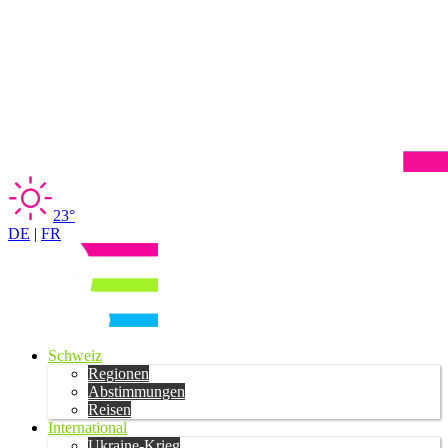
23°
DE
|
FR
Schweiz
Regionen
Abstimmungen
Reisen
International
Ukraine-Krieg