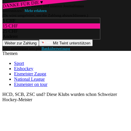
DANKE FÜR DIE ♥
Würdest du gerne watson und unseren Journalismus
unterstützen?
Mehr erfahren
(Du wirst umgeleitet, um die Zahlung abzuschliessen.)
5 CHF
15 CHF
25 CHF
Anderer
Weiter zur Zahlung
Mit Twint unterstützen
Oder unterstütze uns per
Banküberweisung
.
Themen
Sport
Eishockey
Eismeister Zaugg
National League
Eismeister on tour
HCD, SCB, ZSC und? Diese Klubs wurden schon Schweizer
Hockey-Meister