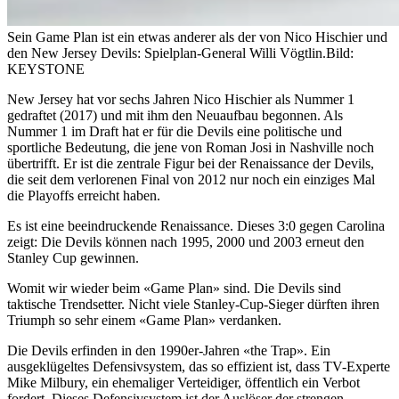
Sein Game Plan ist ein etwas anderer als der von Nico Hischier und
den New Jersey Devils: Spielplan-General Willi Vögtlin.
Bild:
KEYSTONE
New Jersey hat vor sechs Jahren Nico Hischier als Nummer 1
gedraftet (2017) und mit ihm den Neuaufbau begonnen. Als
Nummer 1 im Draft hat er für die Devils eine politische und
sportliche Bedeutung, die jene von Roman Josi in Nashville noch
übertrifft. Er ist die zentrale Figur bei der Renaissance der Devils,
die seit dem verlorenen Final von 2012 nur noch ein einziges Mal
die Playoffs erreicht haben.
Es ist eine beeindruckende Renaissance. Dieses 3:0 gegen Carolina
zeigt: Die Devils können nach 1995, 2000 und 2003 erneut den
Stanley Cup gewinnen.
Womit wir wieder beim «Game Plan» sind. Die Devils sind
taktische Trendsetter. Nicht viele Stanley-Cup-Sieger dürften ihren
Triumph so sehr einem «Game Plan» verdanken.
Die Devils erfinden in den 1990er-Jahren «the Trap». Ein
ausgeklügeltes Defensivsystem, das so effizient ist, dass TV-Experte
Mike Milbury, ein ehemaliger Verteidiger, öffentlich ein Verbot
fordert. Dieses Defensivsystem ist der Auslöser der strengen