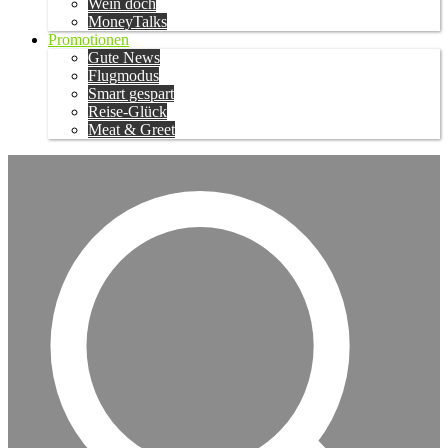
Wein doch
MoneyTalks
Promotionen
Gute News
Flugmodus
Smart gespart
Reise-Glück
Meat & Greet