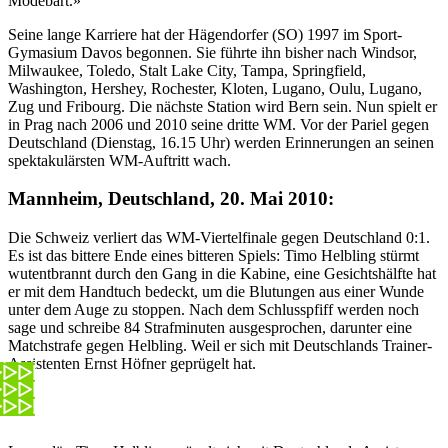
Modebart.»
Seine lange Karriere hat der Hägendorfer (SO) 1997 im Sport-
Gymasium Davos begonnen. Sie führte ihn bisher nach Windsor,
Milwaukee, Toledo, Stalt Lake City, Tampa, Springfield,
Washington, Hershey, Rochester, Kloten, Lugano, Oulu, Lugano,
Zug und Fribourg. Die nächste Station wird Bern sein. Nun spielt er
in Prag nach 2006 und 2010 seine dritte WM. Vor der Pariel gegen
Deutschland (Dienstag, 16.15 Uhr) werden Erinnerungen an seinen
spektakulärsten WM-Auftritt wach.
Mannheim, Deutschland, 20. Mai 2010:
Die Schweiz verliert das WM-Viertelfinale gegen Deutschland 0:1.
Es ist das bittere Ende eines bitteren Spiels: Timo Helbling stürmt
wutentbrannt durch den Gang in die Kabine, eine Gesichtshälfte hat
er mit dem Handtuch bedeckt, um die Blutungen aus einer Wunde
unter dem Auge zu stoppen. Nach dem Schlusspfiff werden noch
sage und schreibe 84 Strafminuten ausgesprochen, darunter eine
Matchstrafe gegen Helbling. Weil er sich mit Deutschlands Trainer-
Assistenten Ernst Höfner geprügelt hat.