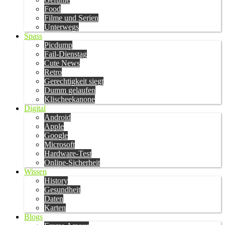
Food
Filme und Serien
Unterwegs
Spass
Picdump
Fail-Dienstag
Cute News
Retro
Gerechtigkeit siegt
Dumm gelaufen
Klischeekanone
Digital
Android
Apple
Google
Microsoft
Hardware-Test
Online-Sicherheit
Wissen
History
Gesundheit
Daten
Karten
Blogs