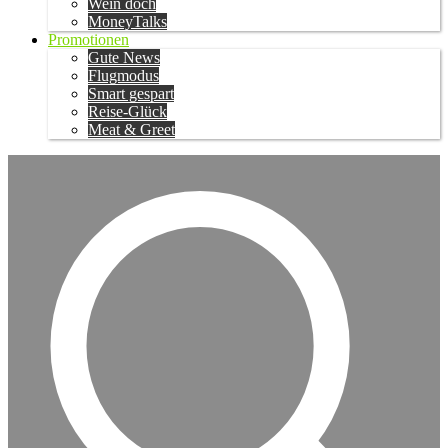
Wein doch
MoneyTalks
Promotionen
Gute News
Flugmodus
Smart gespart
Reise-Glück
Meat & Greet