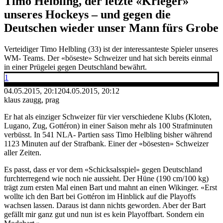
Timo Helbling, der letzte «Krieger»
unseres Hockeys – und gegen die
Deutschen wieder unser Mann fürs Grobe
Verteidiger Timo Helbling (33) ist der interessanteste Spieler unseres
WM- Teams. Der «böseste» Schweizer und hat sich bereits einmal
in einer Prügelei gegen Deutschland bewährt.
1
04.05.2015, 20:12
04.05.2015, 20:12
klaus zaugg, prag
Er hat als einziger Schweizer für vier verschiedene Klubs (Kloten,
Lugano, Zug, Gottéron) in einer Saison mehr als 100 Strafminuten
verbüsst. In 541 NLA- Partien sass Timo Helbling bisher während
1123 Minuten auf der Strafbank. Einer der «bösesten» Schweizer
aller Zeiten.
Es passt, dass er vor dem «Schicksalsspiel» gegen Deutschland
furchterregend wie noch nie aussieht. Der Hüne (190 cm/100 kg)
trägt zum ersten Mal einen Bart und mahnt an einen Wikinger. «Erst
wollte ich den Bart bei Gottéron im Hinblick auf die Playoffs
wachsen lassen. Daraus ist dann nichts geworden. Aber der Bart
gefällt mir ganz gut und nun ist es kein Playoffbart. Sondern ein