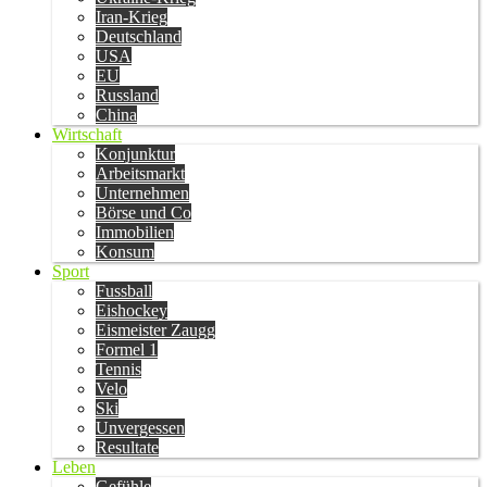
Iran-Krieg
Deutschland
USA
EU
Russland
China
Wirtschaft
Konjunktur
Arbeitsmarkt
Unternehmen
Börse und Co
Immobilien
Konsum
Sport
Fussball
Eishockey
Eismeister Zaugg
Formel 1
Tennis
Velo
Ski
Unvergessen
Resultate
Leben
Gefühle