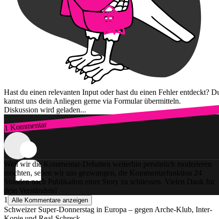
Hast du einen relevanten Input oder hast du einen Fehler entdeckt? D
kannst uns dein Anliegen gerne via Formular übermitteln.
Diskussion wird geladen...
1 Kommentar
Zum Login
Weil wir die Kommentar-Debatten weiterhin persönlich moderieren
möchten, sehen wir uns gezwungen, die Kommentarfunktion 24
Stunden nach Publikation einer Story zu schliessen. Vielen Dank für
dein Verständnis!
1
Alle Kommentare anzeigen
Schweizer Super-Donnerstag in Europa – gegen Arche-Klub, Inter-
Kopie und Real-Schreck