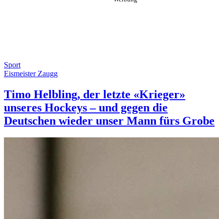
Sport
Eismeister Zaugg
Timo Helbling, der letzte «Krieger»
unseres Hockeys – und gegen die
Deutschen wieder unser Mann fürs Grobe