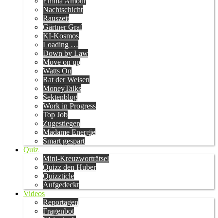
Emma Amour
Nachtschicht
Rauszeit
Gärtner Graf
KI-Kosmos
Loading …
Down by Law
Move on up
Watts On
Rat der Weisen
MoneyTalks
Sektenblog
Work in Progress
Top Job
Zugestiegen
Madame Energie
Smart gespart
Quiz
Mini-Kreuzworträtsel
Quizz den Huber
Quizzticle
Aufgedeckt
Videos
Reportagen
Fragenbot