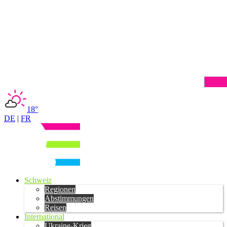
18°
DE
|
FR
Schweiz
Regionen
Abstimmungen
Reisen
International
Ukraine-Krieg