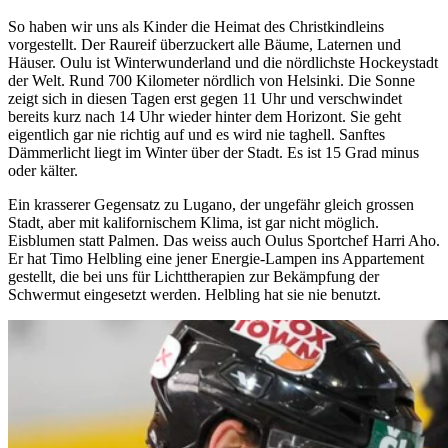
So haben wir uns als Kinder die Heimat des Christkindleins
vorgestellt. Der Raureif überzuckert alle Bäume, Laternen und
Häuser. Oulu ist Winterwunderland und die nördlichste Hockeystadt
der Welt. Rund 700 Kilometer nördlich von Helsinki. Die Sonne
zeigt sich in diesen Tagen erst gegen 11 Uhr und verschwindet
bereits kurz nach 14 Uhr wieder hinter dem Horizont. Sie geht
eigentlich gar nie richtig auf und es wird nie taghell. Sanftes
Dämmerlicht liegt im Winter über der Stadt. Es ist 15 Grad minus
oder kälter.
Ein krasserer Gegensatz zu Lugano, der ungefähr gleich grossen
Stadt, aber mit kalifornischem Klima, ist gar nicht möglich.
Eisblumen statt Palmen. Das weiss auch Oulus Sportchef Harri Aho.
Er hat Timo Helbling eine jener Energie-Lampen ins Appartement
gestellt, die bei uns für Lichttherapien zur Bekämpfung der
Schwermut eingesetzt werden. Helbling hat sie nie benutzt.