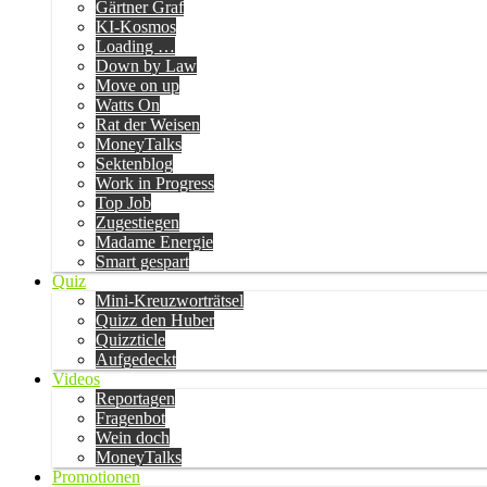
Gärtner Graf
KI-Kosmos
Loading …
Down by Law
Move on up
Watts On
Rat der Weisen
MoneyTalks
Sektenblog
Work in Progress
Top Job
Zugestiegen
Madame Energie
Smart gespart
Quiz
Mini-Kreuzworträtsel
Quizz den Huber
Quizzticle
Aufgedeckt
Videos
Reportagen
Fragenbot
Wein doch
MoneyTalks
Promotionen