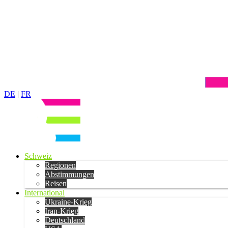
DE
|
FR
Schweiz
Regionen
Abstimmungen
Reisen
International
Ukraine-Krieg
Iran-Krieg
Deutschland