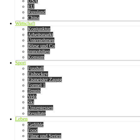
USA
EU
Russland
China
Wirtschaft
Konjunktur
Arbeitsmarkt
Unternehmen
Börse und Co
Immobilien
Konsum
Sport
Fussball
Eishockey
Eismeister Zaugg
Formel 1
Tennis
Velo
Ski
Unvergessen
Resultate
Leben
Gefühle
Food
Filme und Serien