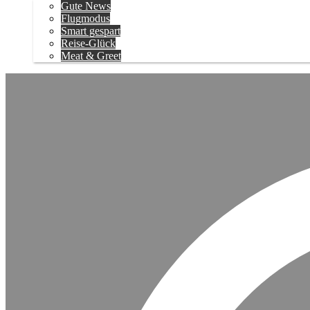
Gute News
Flugmodus
Smart gespart
Reise-Glück
Meat & Greet