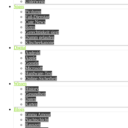
Unterwegs
Spass
Picdump
Fail-Dienstag
Cute News
Retro
Gerechtigkeit siegt
Dumm gelaufen
Klischeekanone
Digital
Android
Apple
Google
Microsoft
Hardware-Test
Online-Sicherheit
Wissen
History
Gesundheit
Daten
Karten
Blogs
Emma Amour
Nachtschicht
Rauszeit