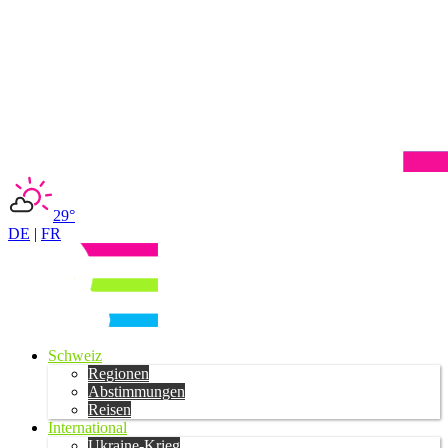
29°
DE
|
FR
Schweiz
Regionen
Abstimmungen
Reisen
International
Ukraine-Krieg