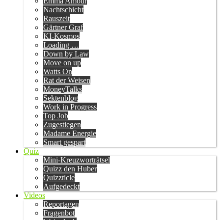
Emma Amour
Nachtschicht
Rauszeit
Gärtner Graf
KI-Kosmos
Loading …
Down by Law
Move on up
Watts On
Rat der Weisen
MoneyTalks
Sektenblog
Work in Progress
Top Job
Zugestiegen
Madame Energie
Smart gespart
Quiz
Mini-Kreuzworträtsel
Quizz den Huber
Quizzticle
Aufgedeckt
Videos
Reportagen
Fragenbot