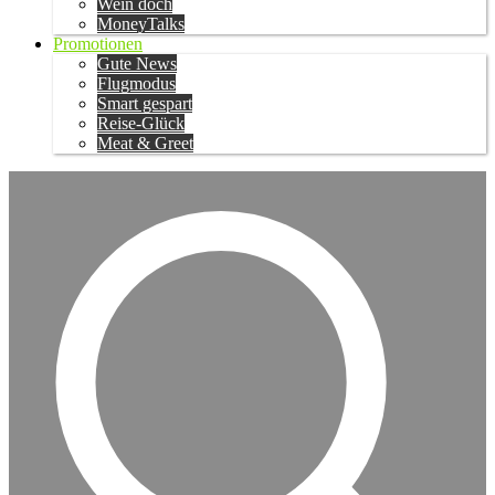
Wein doch
MoneyTalks
Promotionen
Gute News
Flugmodus
Smart gespart
Reise-Glück
Meat & Greet