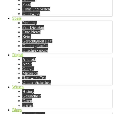
Food
Filme und Serien
Unterwegs
Spass
Picdump
Fail-Dienstag
Cute News
Retro
Gerechtigkeit siegt
Dumm gelaufen
Klischeekanone
Digital
Android
Apple
Google
Microsoft
Hardware-Test
Online-Sicherheit
Wissen
History
Gesundheit
Daten
Karten
Blogs