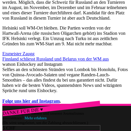
werden. Möglich, dass die Schweiz für Russland an den Turnieren
im August, im November, im Dezember und im Februar teilnehmen
und eines dieser Turniere durchführen darf. Kandidat für den Platz
von Russland in diesem Turnier ist aber auch Deutschland.
Helsinki soll WM-Ort bleiben. Die Partien werden von der
Hartwall-Arena (die russischen Oligarchen gehört) ins Stadion von
IFK Helsinki verlegt. Ein Umzug nach Turku ist aus zeitlichen
Gründen bis zum WM-Start am 9. Mai nicht mehr machbar.
Eismeister Zaugg
Finnland schliesst Russland und Belarus von der WM aus
watson Eishockey auf Instagram
Selfies an den schönsten Stränden von Lombok bis Honolulu, Fotos
von Quinoa-Avocado-Salaten und vegane Randen-Lauch-
Smoothies – das alles findest du bei uns garantiert nicht. Dafür
haben wir die besten Videos, spannendsten News und witzigsten
Sprüche rund ums Eishockey.
Folge uns hier auf Instagram
.
DANKE FÜR DIE ♥
Würdest du gerne watson und unseren Journalismus
unterstützen?
Mehr erfahren
(Du wirst umgeleitet, um die Zahlung abzuschliessen.)
5 CHF