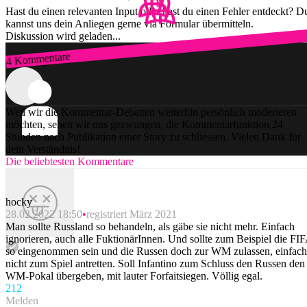
Hast du einen relevanten Input oder hast du einen Fehler entdeckt? D
kannst uns dein Anliegen gerne via Formular übermitteln.
Diskussion wird geladen...
4 Kommentare
Zum Login
Weil wir die Kommentar-Debatten weiterhin persönlich moderieren
möchten, sehen wir uns gezwungen, die Kommentarfunktion 24
Stunden nach Publikation einer Story zu schliessen. Vielen Dank für
dein Verständnis!
Die beliebtesten Kommentare
hocky
28.02.2022 18:50
registriert März 2021
Man sollte Russland so behandeln, als gäbe sie nicht mehr. Einfach
ignorieren, auch alle FuktionärInnen. Und sollte zum Beispiel die FI
so eingenommen sein und die Russen doch zur WM zulassen, einfach
nicht zum Spiel antretten. Soll Infantino zum Schluss den Russen den
WM-Pokal übergeben, mit lauter Forfaitsiegen. Völlig egal.
21
2
Melden