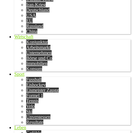
Iran-Krieg
Deutschland
USA
EU
Russland
China
Wirtschaft
Konjunktur
Arbeitsmarkt
Unternehmen
Börse und Co
Immobilien
Konsum
Sport
Fussball
Eishockey
Eismeister Zaugg
Formel 1
Tennis
Velo
Ski
Unvergessen
Resultate
Leben
Gefühle