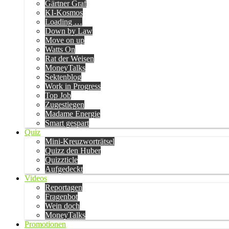
Gärtner Graf
KI-Kosmos
Loading …
Down by Law
Move on up
Watts On
Rat der Weisen
MoneyTalks
Sektenblog
Work in Progress
Top Job
Zugestiegen
Madame Energie
Smart gespart
Quiz
Mini-Kreuzworträtsel
Quizz den Huber
Quizzticle
Aufgedeckt
Videos
Reportagen
Fragenbot
Wein doch
MoneyTalks
Promotionen