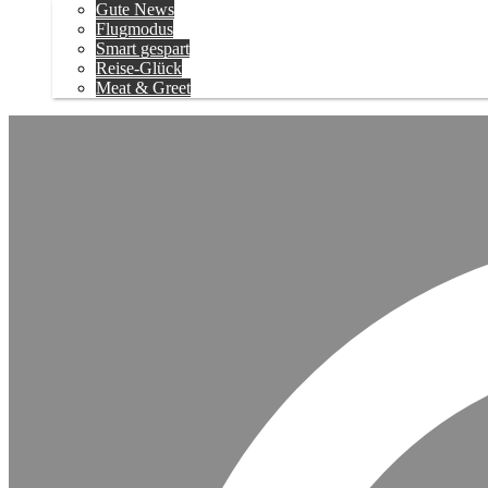
Gute News
Flugmodus
Smart gespart
Reise-Glück
Meat & Greet