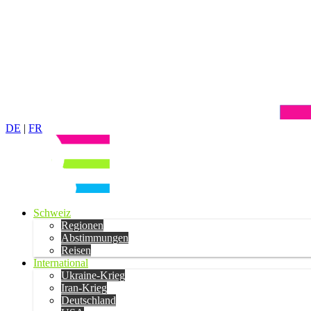
DE
|
FR
Schweiz
Regionen
Abstimmungen
Reisen
International
Ukraine-Krieg
Iran-Krieg
Deutschland