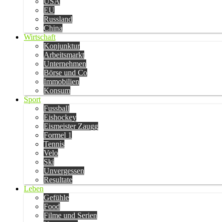
USA
EU
Russland
China
Wirtschaft
Konjunktur
Arbeitsmarkt
Unternehmen
Börse und Co
Immobilien
Konsum
Sport
Fussball
Eishockey
Eismeister Zaugg
Formel 1
Tennis
Velo
Ski
Unvergessen
Resultate
Leben
Gefühle
Food
Filme und Serien