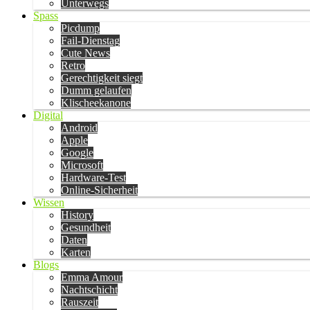
Unterwegs
Spass
Picdump
Fail-Dienstag
Cute News
Retro
Gerechtigkeit siegt
Dumm gelaufen
Klischeekanone
Digital
Android
Apple
Google
Microsoft
Hardware-Test
Online-Sicherheit
Wissen
History
Gesundheit
Daten
Karten
Blogs
Emma Amour
Nachtschicht
Rauszeit