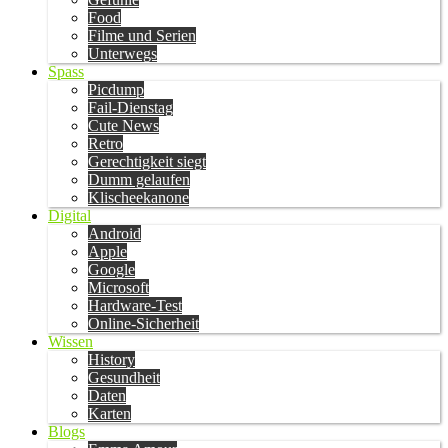
Food
Filme und Serien
Unterwegs
Spass
Picdump
Fail-Dienstag
Cute News
Retro
Gerechtigkeit siegt
Dumm gelaufen
Klischeekanone
Digital
Android
Apple
Google
Microsoft
Hardware-Test
Online-Sicherheit
Wissen
History
Gesundheit
Daten
Karten
Blogs