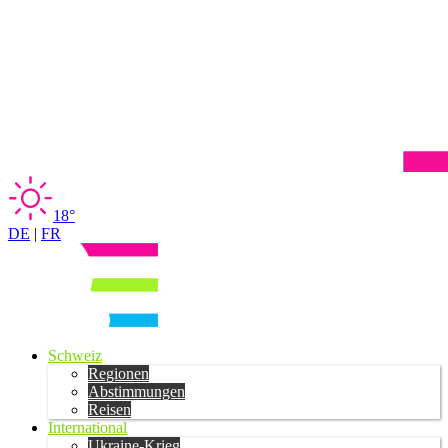
18°
DE
|
FR
Schweiz
Regionen
Abstimmungen
Reisen
International
Ukraine-Krieg