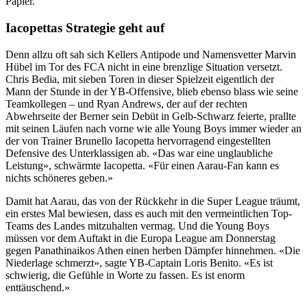
Papier.
Iacopettas Strategie geht auf
Denn allzu oft sah sich Kellers Antipode und Namensvetter Marvin
Hübel im Tor des FCA nicht in eine brenzlige Situation versetzt.
Chris Bedia, mit sieben Toren in dieser Spielzeit eigentlich der
Mann der Stunde in der YB-Offensive, blieb ebenso blass wie seine
Teamkollegen – und Ryan Andrews, der auf der rechten
Abwehrseite der Berner sein Debüt in Gelb-Schwarz feierte, prallte
mit seinen Läufen nach vorne wie alle Young Boys immer wieder an
der von Trainer Brunello Iacopetta hervorragend eingestellten
Defensive des Unterklassigen ab. «Das war eine unglaubliche
Leistung», schwärmte Iacopetta. «Für einen Aarau-Fan kann es
nichts schöneres geben.»
Damit hat Aarau, das von der Rückkehr in die Super League träumt,
ein erstes Mal bewiesen, dass es auch mit den vermeintlichen Top-
Teams des Landes mitzuhalten vermag. Und die Young Boys
müssen vor dem Auftakt in die Europa League am Donnerstag
gegen Panathinaikos Athen einen herben Dämpfer hinnehmen. «Die
Niederlage schmerzt», sagte YB-Captain Loris Benito. «Es ist
schwierig, die Gefühle in Worte zu fassen. Es ist enorm
enttäuschend.»