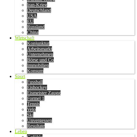
Iran-Krieg
Deutschland
USA
EU
Russland
China
Wirtschaft
Konjunktur
Arbeitsmarkt
Unternehmen
Börse und Co
Immobilien
Konsum
Sport
Fussball
Eishockey
Eismeister Zaugg
Formel 1
Tennis
Velo
Ski
Unvergessen
Resultate
Leben
Gefühle