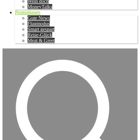
Wein doch
MoneyTalks
Promotionen
Gute News
Flugmodus
Smart gespart
Reise-Glück
Meat & Greet