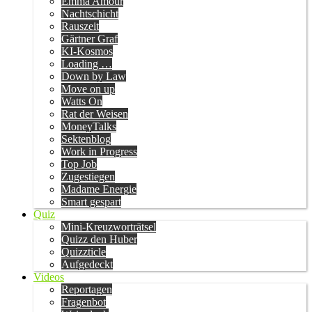
Emma Amour
Nachtschicht
Rauszeit
Gärtner Graf
KI-Kosmos
Loading …
Down by Law
Move on up
Watts On
Rat der Weisen
MoneyTalks
Sektenblog
Work in Progress
Top Job
Zugestiegen
Madame Energie
Smart gespart
Quiz
Mini-Kreuzworträtsel
Quizz den Huber
Quizzticle
Aufgedeckt
Videos
Reportagen
Fragenbot