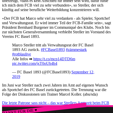
überzeugt, «dass es kein Abschied für immer sein wird, dafür fühle
ich mich dem FCB viel zu sehr verbunden», so Streller, der sich
künftig auf seine berufliche Weiterbildung konzentrieren will.
«Der FCB hat Marco sehr viel zu verdanken - als Spieler, Sportchef
und Verwaltungsrat. Er wird immer Teil der FCB-Familie sein», sagt
Präsident Bernhard Burgener im Communiqué des Klubs. Noch bis
zur nächsten Generalversammlung verbleibt Streller im Vorstand des
Vereins FC Basel 1893.
Marco Streller tritt als Verwaltungsrat der FC Basel
1893 AG zurück.
#FCBasel1893
#zämmestark
#rotblaulive
Alle Infos ➡
https://t.co/mcp14DTD6m
pic.twitter.com/jxT0oUb4b4
— FC Basel 1893 (@FCBasel1893)
September 12,
2019
Im Juni war Streller nach zwei Jahren im Amt auf eigenen Wunsch
als Sportchef des FC Basel zurückgetreten. Die Trennung war die
Folge der Diskussionen um Trainer Marcel Koller. (abu/sda)
Die letzte Patrone sass nicht – das war Strellers Amtszeit beim FCB
DANKE FÜR DIE ♥