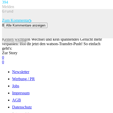
39
4
Melden
Zum Kommentar
8
Alle Kommentare anzeigen
Aebischer vor Wechsel in die Bundesliga +++ Lugano holt
usbekischen WM-Fahrer
Keinen wichtigen Wechsel und kein spannendes Gerücht mehr
Beitrag melden
verpassen: Hol dir jetzt den watson-Transfer-Push! So einfach
geht's:
Zur Story
0
0
Newsletter
Werbung / PR
Jobs
Impressum
AGB
Datenschutz