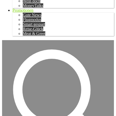
Wein doch
MoneyTalks
Promotionen
Gute News
Flugmodus
Smart gespart
Reise-Glück
Meat & Greet