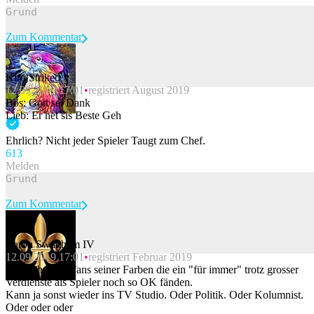
Zum Kommentar
Kiro Striked
12.09.2019 17:01
registriert August 2019
Beitrag melden
Bös: Gott sei Dank
Lieb: Er het sis Beste Geh
Ehrlich? Nicht jeder Spieler Taugt zum Chef.
61
3
Melden
Zum Kommentar
Baron Swagham IV
12.09.2019 17:01
registriert Februar 2019
Beitrag melden
Also ich kenn Fans seiner Farben die ein "für immer" trotz grosser
Verdienste als Spieler noch so OK fänden.
Kann ja sonst wieder ins TV Studio. Oder Politik. Oder Kolumnist.
Oder oder oder