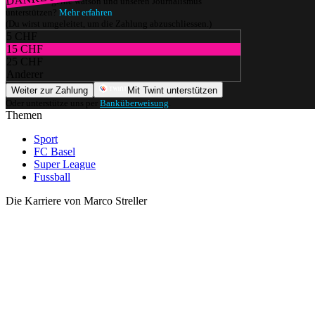
Würdest du gerne watson und unseren Journalismus
unterstützen?
Mehr erfahren
(Du wirst umgeleitet, um die Zahlung abzuschliessen.)
5 CHF
15 CHF
25 CHF
Anderer
Weiter zur Zahlung
Mit Twint unterstützen
Oder unterstütze uns per
Banküberweisung
.
Themen
Sport
FC Basel
Super League
Fussball
Die Karriere von Marco Streller