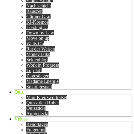
Emma Amour
Nachtschicht
Rauszeit
Gärtner Graf
KI-Kosmos
Loading …
Down by Law
Move on up
Watts On
Rat der Weisen
MoneyTalks
Sektenblog
Work in Progress
Top Job
Zugestiegen
Madame Energie
Smart gespart
Quiz
Mini-Kreuzworträtsel
Quizz den Huber
Quizzticle
Aufgedeckt
Videos
Reportagen
Fragenbot