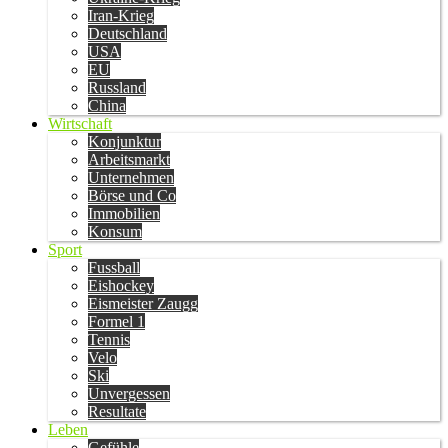
Iran-Krieg
Deutschland
USA
EU
Russland
China
Wirtschaft
Konjunktur
Arbeitsmarkt
Unternehmen
Börse und Co
Immobilien
Konsum
Sport
Fussball
Eishockey
Eismeister Zaugg
Formel 1
Tennis
Velo
Ski
Unvergessen
Resultate
Leben
Gefühle