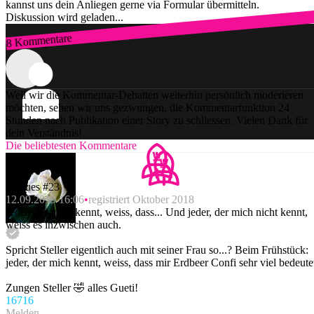
kannst uns dein Anliegen gerne via Formular übermitteln.
Diskussion wird geladen...
8 Kommentare
Zum Login
Weil wir die Kommentar-Debatten weiterhin persönlich moderieren
möchten, sehen wir uns gezwungen, die Kommentarfunktion 24
Stunden nach Publikation einer Story zu schliessen. Vielen Dank für
dein Verständnis!
Die beliebtesten Kommentare
Jacques #23
12.09.2019 16:06
registriert Oktober 2018
Jeder, der mich kennt, weiss, dass... Und jeder, der mich nicht kennt,
weiss es inzwischen auch.
Spricht Steller eigentlich auch mit seiner Frau so...? Beim Frühstück:
jeder, der mich kennt, weiss, dass mir Erdbeer Confi sehr viel bedeute
Zungen Steller 🤣 alles Gueti!
167
16
Melden