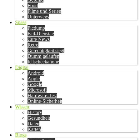
Food
Filme und Serien
Unterwegs
Spass
Picdump
Fail-Dienstag
Cute News
Retro
Gerechtigkeit siegt
Dumm gelaufen
Klischeekanone
Digital
Android
Apple
Google
Microsoft
Hardware-Test
Online-Sicherheit
Wissen
History
Gesundheit
Daten
Karten
Blogs