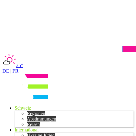
25°
DE
|
FR
Schweiz
Regionen
Abstimmungen
Reisen
International
Ukraine-Krieg