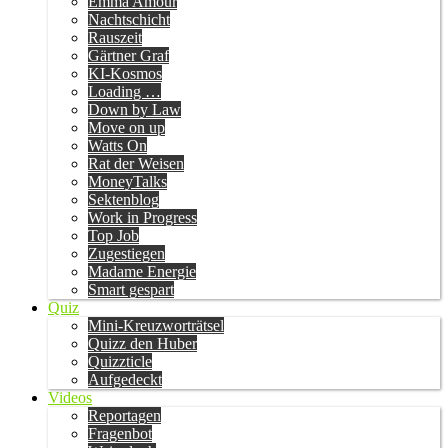
Emma Amour
Nachtschicht
Rauszeit
Gärtner Graf
KI-Kosmos
Loading …
Down by Law
Move on up
Watts On
Rat der Weisen
MoneyTalks
Sektenblog
Work in Progress
Top Job
Zugestiegen
Madame Energie
Smart gespart
Quiz
Mini-Kreuzworträtsel
Quizz den Huber
Quizzticle
Aufgedeckt
Videos
Reportagen
Fragenbot