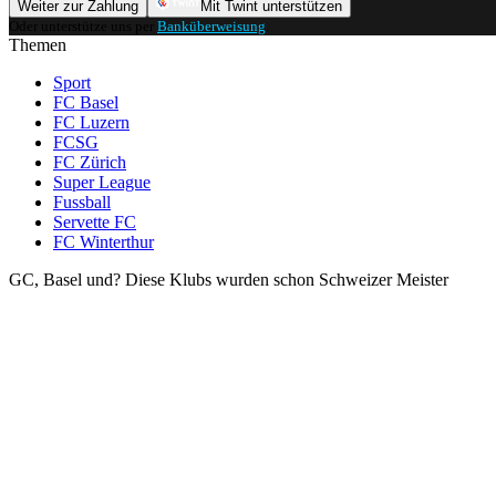
Weiter zur Zahlung
Mit Twint unterstützen
Oder unterstütze uns per
Banküberweisung
.
Themen
Sport
FC Basel
FC Luzern
FCSG
FC Zürich
Super League
Fussball
Servette FC
FC Winterthur
GC, Basel und? Diese Klubs wurden schon Schweizer Meister