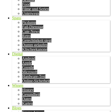
Food
Filme und Serien
Unterwegs
Spass
Picdump
Fail-Dienstag
Cute News
Retro
Gerechtigkeit siegt
Dumm gelaufen
Klischeekanone
Digital
Android
Apple
Google
Microsoft
Hardware-Test
Online-Sicherheit
Wissen
History
Gesundheit
Daten
Karten
Blogs