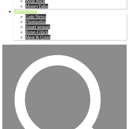
Wein doch
MoneyTalks
Promotionen
Gute News
Flugmodus
Smart gespart
Reise-Glück
Meat & Greet