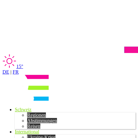
15°
DE
|
FR
Schweiz
Regionen
Abstimmungen
Reisen
International
Ukraine-Krieg