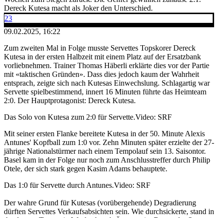
Dereck Kutesa macht als Joker den Unterschied.
23
09.02.2025, 16:22
Zum zweiten Mal in Folge musste Servettes Topskorer Dereck
Kutesa in der ersten Halbzeit mit einem Platz auf der Ersatzbank
vorliebnehmen. Trainer Thomas Häberli erklärte dies vor der Partie
mit «taktischen Gründen». Dass dies jedoch kaum der Wahrheit
entsprach, zeigte sich nach Kutesas Einwechslung. Schlagartig war
Servette spielbestimmend, innert 16 Minuten führte das Heimteam
2:0. Der Hauptprotagonist: Dereck Kutesa.
Das Solo von Kutesa zum 2:0 für Servette.
Video: SRF
Mit seiner ersten Flanke bereitete Kutesa in der 50. Minute Alexis
Antunes' Kopfball zum 1:0 vor. Zehn Minuten später erzielte der 27-
jährige Nationalstürmer nach einem Tempolauf sein 13. Saisontor.
Basel kam in der Folge nur noch zum Anschlusstreffer durch Philip
Otele, der sich stark gegen Kasim Adams behauptete.
Das 1:0 für Servette durch Antunes.
Video: SRF
Der wahre Grund für Kutesas (vorübergehende) Degradierung
dürften Servettes Verkaufsabsichten sein. Wie durchsickerte, stand in