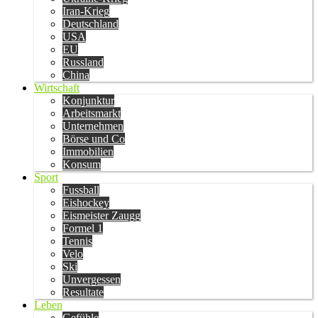
Iran-Krieg
Deutschland
USA
EU
Russland
China
Wirtschaft
Konjunktur
Arbeitsmarkt
Unternehmen
Börse und Co
Immobilien
Konsum
Sport
Fussball
Eishockey
Eismeister Zaugg
Formel 1
Tennis
Velo
Ski
Unvergessen
Resultate
Leben
Gefühle