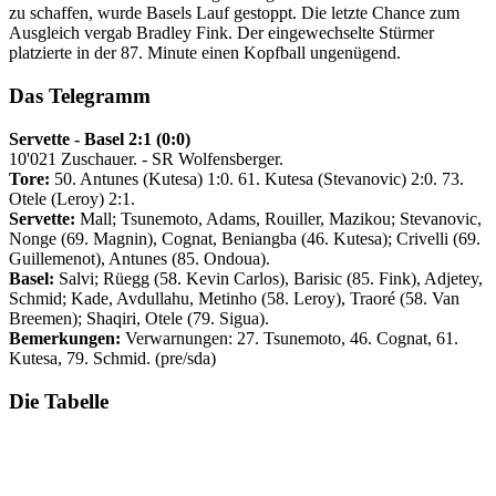
zu schaffen, wurde Basels Lauf gestoppt. Die letzte Chance zum
Ausgleich vergab Bradley Fink. Der eingewechselte Stürmer
platzierte in der 87. Minute einen Kopfball ungenügend.
Das Telegramm
Servette - Basel 2:1 (0:0)
10'021 Zuschauer. - SR Wolfensberger.
Tore:
50. Antunes (Kutesa) 1:0. 61. Kutesa (Stevanovic) 2:0. 73.
Otele (Leroy) 2:1.
Servette:
Mall; Tsunemoto, Adams, Rouiller, Mazikou; Stevanovic,
Nonge (69. Magnin), Cognat, Beniangba (46. Kutesa); Crivelli (69.
Guillemenot), Antunes (85. Ondoua).
Basel:
Salvi; Rüegg (58. Kevin Carlos), Barisic (85. Fink), Adjetey,
Schmid; Kade, Avdullahu, Metinho (58. Leroy), Traoré (58. Van
Breemen); Shaqiri, Otele (79. Sigua).
Bemerkungen:
Verwarnungen: 27. Tsunemoto, 46. Cognat, 61.
Kutesa, 79. Schmid. (pre/sda)
Die Tabelle