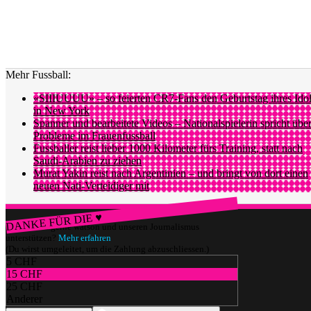
Mehr Fussball:
«SIIIUUUU» – so feierten CR7-Fans den Geburtstag ihres Ido
in New York
Spanner und bearbeitete Videos – Nationalspielerin spricht übe
Probleme im Frauenfussball
Fussballer reist lieber 1000 Kilometer fürs Training, statt nach
Saudi-Arabien zu ziehen
Murat Yakin reist nach Argentinien – und bringt von dort einen
neuen Nati-Verteidiger mit
DANKE FÜR DIE ♥
Würdest du gerne watson und unseren Journalismus
unterstützen?
Mehr erfahren
(Du wirst umgeleitet, um die Zahlung abzuschliessen.)
5 CHF
15 CHF
25 CHF
Anderer