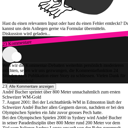
Hast du einen relevanten Input oder hast du einen Fehler entdeckt? D
kannst uns dein Anliegen gerne via Formular übermitteln.
Diskussion wird geladen...
23 Kommentare
Zum Login
Weil wir die Kommentar-Debatten weiterhin persönlich moderieren
möchten, sehen wir uns gezwungen, die Kommentarfunktion 24
Stunden nach Publikation einer Story zu schliessen. Vielen Dank für
dein Verständnis!
23
Alle Kommentare anzeigen
André Bucher sprintet über 800 Meter unnachahmlich zum ersten
Schweizer WM-Gold
7. August 2001: Bei der Leichtathletik-WM in Edmonton läuft der
Schweizer André Bucher allen Gegnern davon, nachdem er bei den
Olympischen Spielen ein Jahr zuvor grosses Pech hatte.
Bei den Olympischen Spielen 2000 in Sydney wird André Bucher
in seiner Paradedisziplin über 800 Meter rund 200 Meter vor dem
Ziel vom Italiener Andrea Longo unsanft von der Bahn gerempelt.