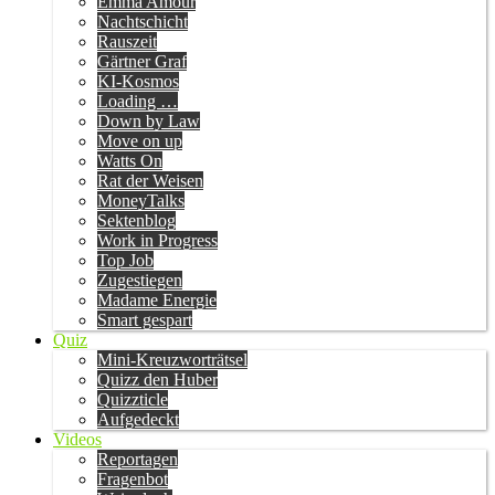
Emma Amour
Nachtschicht
Rauszeit
Gärtner Graf
KI-Kosmos
Loading …
Down by Law
Move on up
Watts On
Rat der Weisen
MoneyTalks
Sektenblog
Work in Progress
Top Job
Zugestiegen
Madame Energie
Smart gespart
Quiz
Mini-Kreuzworträtsel
Quizz den Huber
Quizzticle
Aufgedeckt
Videos
Reportagen
Fragenbot