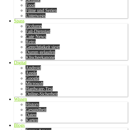
Food
Filme und Serien
Unterwegs
Spass
Picdump
Fail-Dienstag
Cute News
Retro
Gerechtigkeit siegt
Dumm gelaufen
Klischeekanone
Digital
Android
Apple
Google
Microsoft
Hardware-Test
Online-Sicherheit
Wissen
History
Gesundheit
Daten
Karten
Blogs