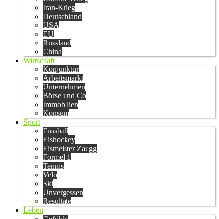
Iran-Krieg
Deutschland
USA
EU
Russland
China
Wirtschaft
Konjunktur
Arbeitsmarkt
Unternehmen
Börse und Co
Immobilien
Konsum
Sport
Fussball
Eishockey
Eismeister Zaugg
Formel 1
Tennis
Velo
Ski
Unvergessen
Resultate
Leben
Gefühle