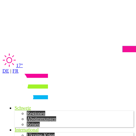
17°
DE
|
FR
Schweiz
Regionen
Abstimmungen
Reisen
International
Ukraine-Krieg