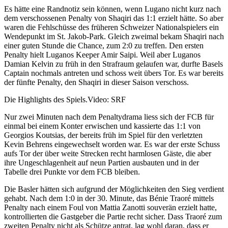
Es hätte eine Randnotiz sein können, wenn Lugano nicht kurz nach
dem verschossenen Penalty von Shaqiri das 1:1 erzielt hätte. So aber
waren die Fehlschüsse des früheren Schweizer Nationalspielers ein
Wendepunkt im St. Jakob-Park. Gleich zweimal bekam Shaqiri nach
einer guten Stunde die Chance, zum 2:0 zu treffen. Den ersten
Penalty hielt Luganos Keeper Amir Saipi. Weil aber Luganos
Damian Kelvin zu früh in den Strafraum gelaufen war, durfte Basels
Captain nochmals antreten und schoss weit übers Tor. Es war bereits
der fünfte Penalty, den Shaqiri in dieser Saison verschoss.
Die Highlights des Spiels.
Video: SRF
Nur zwei Minuten nach dem Penaltydrama liess sich der FCB für
einmal bei einem Konter erwischen und kassierte das 1:1 von
Georgios Koutsias, der bereits früh im Spiel für den verletzten
Kevin Behrens eingewechselt worden war. Es war der erste Schuss
aufs Tor der über weite Strecken recht harmlosen Gäste, die aber
ihre Ungeschlagenheit auf neun Partien ausbauten und in der
Tabelle drei Punkte vor dem FCB bleiben.
Die Basler hätten sich aufgrund der Möglichkeiten den Sieg verdient
gehabt. Nach dem 1:0 in der 30. Minute, das Bénie Traoré mittels
Penalty nach einem Foul von Mattia Zanotti souverän erzielt hatte,
kontrollierten die Gastgeber die Partie recht sicher. Dass Traoré zum
zweiten Penalty nicht als Schütze antrat, lag wohl daran, dass er