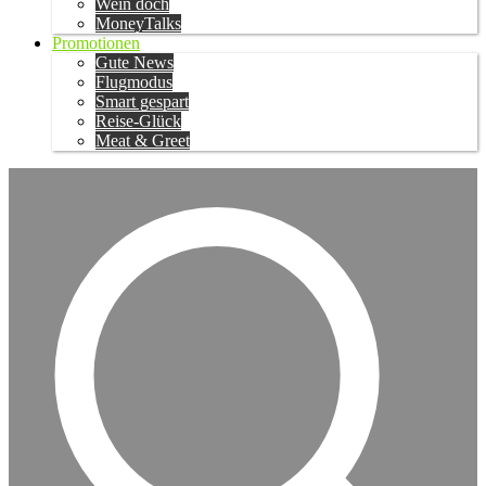
Wein doch
MoneyTalks
Promotionen
Gute News
Flugmodus
Smart gespart
Reise-Glück
Meat & Greet