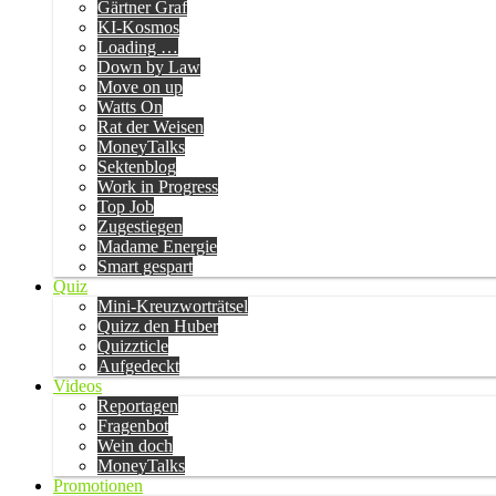
Gärtner Graf
KI-Kosmos
Loading …
Down by Law
Move on up
Watts On
Rat der Weisen
MoneyTalks
Sektenblog
Work in Progress
Top Job
Zugestiegen
Madame Energie
Smart gespart
Quiz
Mini-Kreuzworträtsel
Quizz den Huber
Quizzticle
Aufgedeckt
Videos
Reportagen
Fragenbot
Wein doch
MoneyTalks
Promotionen