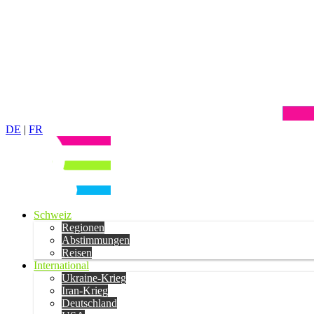
DE
|
FR
Schweiz
Regionen
Abstimmungen
Reisen
International
Ukraine-Krieg
Iran-Krieg
Deutschland