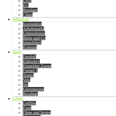
USA
EU
Russland
China
Wirtschaft
Konjunktur
Arbeitsmarkt
Unternehmen
Börse und Co
Immobilien
Konsum
Sport
Fussball
Eishockey
Eismeister Zaugg
Formel 1
Tennis
Velo
Ski
Unvergessen
Resultate
Leben
Gefühle
Food
Filme und Serien