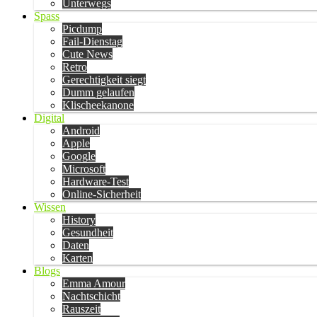
Unterwegs
Spass
Picdump
Fail-Dienstag
Cute News
Retro
Gerechtigkeit siegt
Dumm gelaufen
Klischeekanone
Digital
Android
Apple
Google
Microsoft
Hardware-Test
Online-Sicherheit
Wissen
History
Gesundheit
Daten
Karten
Blogs
Emma Amour
Nachtschicht
Rauszeit