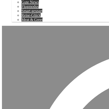
Gute News
Flugmodus
Smart gespart
Reise-Glück
Meat & Greet