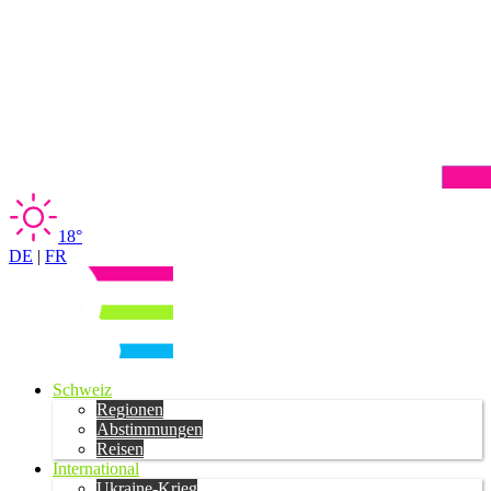
18°
DE
|
FR
Schweiz
Regionen
Abstimmungen
Reisen
International
Ukraine-Krieg