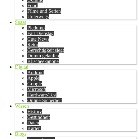
Food
Filme und Serien
Unterwegs
Spass
Picdump
Fail-Dienstag
Cute News
Retro
Gerechtigkeit siegt
Dumm gelaufen
Klischeekanone
Digital
Android
Apple
Google
Microsoft
Hardware-Test
Online-Sicherheit
Wissen
History
Gesundheit
Daten
Karten
Blogs