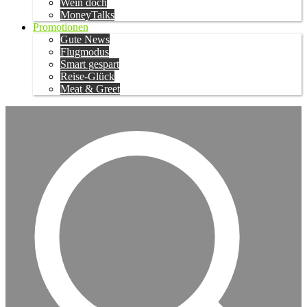
Wein doch
MoneyTalks
Promotionen
Gute News
Flugmodus
Smart gespart
Reise-Glück
Meat & Greet