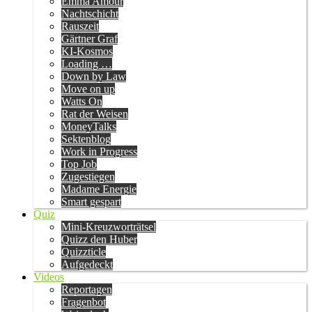
Emma Amour
Nachtschicht
Rauszeit
Gärtner Graf
KI-Kosmos
Loading …
Down by Law
Move on up
Watts On
Rat der Weisen
MoneyTalks
Sektenblog
Work in Progress
Top Job
Zugestiegen
Madame Energie
Smart gespart
Quiz
Mini-Kreuzworträtsel
Quizz den Huber
Quizzticle
Aufgedeckt
Videos
Reportagen
Fragenbot