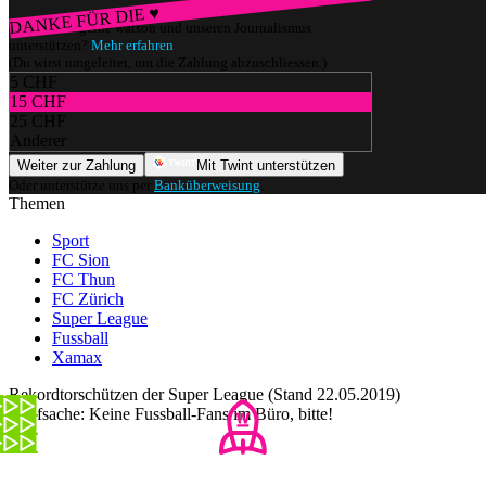
DANKE FÜR DIE ♥
Würdest du gerne watson und unseren Journalismus
unterstützen?
Mehr erfahren
(Du wirst umgeleitet, um die Zahlung abzuschliessen.)
5 CHF
15 CHF
25 CHF
Anderer
Weiter zur Zahlung
Mit Twint unterstützen
Oder unterstütze uns per
Banküberweisung
.
Themen
Sport
FC Sion
FC Thun
FC Zürich
Super League
Fussball
Xamax
Rekordtorschützen der Super League (Stand 22.05.2019)
Chefsache: Keine Fussball-Fans im Büro, bitte!