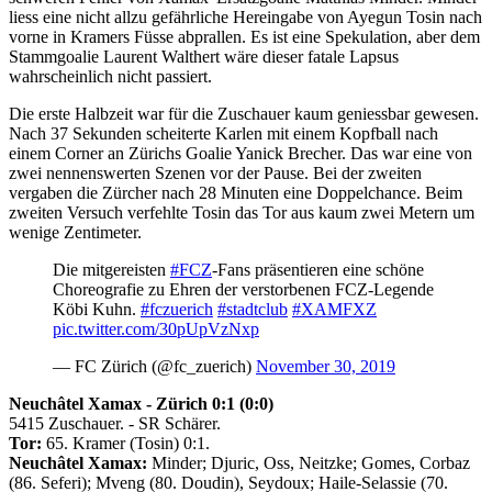
liess eine nicht allzu gefährliche Hereingabe von Ayegun Tosin nach
vorne in Kramers Füsse abprallen. Es ist eine Spekulation, aber dem
Stammgoalie Laurent Walthert wäre dieser fatale Lapsus
wahrscheinlich nicht passiert.
Die erste Halbzeit war für die Zuschauer kaum geniessbar gewesen.
Nach 37 Sekunden scheiterte Karlen mit einem Kopfball nach
einem Corner an Zürichs Goalie Yanick Brecher. Das war eine von
zwei nennenswerten Szenen vor der Pause. Bei der zweiten
vergaben die Zürcher nach 28 Minuten eine Doppelchance. Beim
zweiten Versuch verfehlte Tosin das Tor aus kaum zwei Metern um
wenige Zentimeter.
Die mitgereisten
#FCZ
-Fans präsentieren eine schöne
Choreografie zu Ehren der verstorbenen FCZ-Legende
Köbi Kuhn.
#fczuerich
#stadtclub
#XAMFXZ
pic.twitter.com/30pUpVzNxp
— FC Zürich (@fc_zuerich)
November 30, 2019
Neuchâtel Xamax - Zürich 0:1 (0:0)
5415 Zuschauer. - SR Schärer.
Tor:
65. Kramer (Tosin) 0:1.
Neuchâtel Xamax:
Minder; Djuric, Oss, Neitzke; Gomes, Corbaz
(86. Seferi); Mveng (80. Doudin), Seydoux; Haile-Selassie (70.