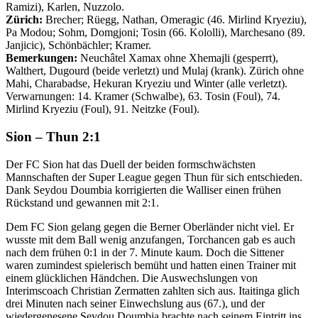
Ramizi), Karlen, Nuzzolo.
Zürich:
Brecher; Rüegg, Nathan, Omeragic (46. Mirlind Kryeziu),
Pa Modou; Sohm, Domgjoni; Tosin (66. Kololli), Marchesano (89.
Janjicic), Schönbächler; Kramer.
Bemerkungen:
Neuchâtel Xamax ohne Xhemajli (gesperrt),
Walthert, Dugourd (beide verletzt) und Mulaj (krank). Zürich ohne
Mahi, Charabadse, Hekuran Kryeziu und Winter (alle verletzt).
Verwarnungen: 14. Kramer (Schwalbe), 63. Tosin (Foul), 74.
Mirlind Kryeziu (Foul), 91. Neitzke (Foul).
Sion – Thun 2:1
Der FC Sion hat das Duell der beiden formschwächsten
Mannschaften der Super League gegen Thun für sich entschieden.
Dank Seydou Doumbia korrigierten die Walliser einen frühen
Rückstand und gewannen mit 2:1.
Dem FC Sion gelang gegen die Berner Oberländer nicht viel. Er
wusste mit dem Ball wenig anzufangen, Torchancen gab es auch
nach dem frühen 0:1 in der 7. Minute kaum. Doch die Sittener
waren zumindest spielerisch bemüht und hatten einen Trainer mit
einem glücklichen Händchen. Die Auswechslungen von
Interimscoach Christian Zermatten zahlten sich aus. Itaitinga glich
drei Minuten nach seiner Einwechslung aus (67.), und der
wiedergenesene Seydou Doumbia brachte nach seinem Eintritt ins