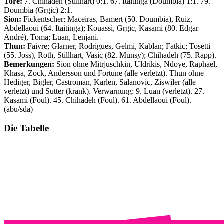
Tore:
7. Chihadeh (Stillhart) 0:1. 67. Itaitinga (Doumbia) 1:1. 79.
Doumbia (Grgic) 2:1.
Sion:
Fickentscher; Maceiras, Bamert (50. Doumbia), Ruiz,
Abdellaoui (64. Itaitinga); Kouassi, Grgic, Kasami (80. Edgar
André), Toma; Luan, Lenjani.
Thun:
Faivre; Glarner, Rodrigues, Gelmi, Kablan; Fatkic; Tosetti
(55. Joss), Roth, Stillhart, Vasic (82. Munsy); Chihadeh (75. Rapp).
Bemerkungen:
Sion ohne Mitrjuschkin, Uldrikis, Ndoye, Raphael,
Khasa, Zock, Andersson und Fortune (alle verletzt). Thun ohne
Hediger, Bigler, Castroman, Karlen, Salanovic, Ziswiler (alle
verletzt) und Sutter (krank). Verwarnung: 9. Luan (verletzt). 27.
Kasami (Foul). 45. Chihadeh (Foul). 61. Abdellaoui (Foul).
(abu/sda)
Die Tabelle