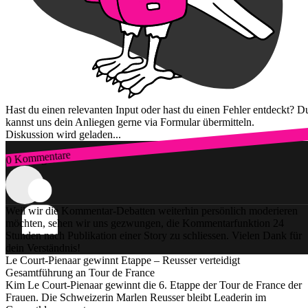
Hast du einen relevanten Input oder hast du einen Fehler entdeckt? D
kannst uns dein Anliegen gerne via Formular übermitteln.
Diskussion wird geladen...
0 Kommentare
Zum Login
Weil wir die Kommentar-Debatten weiterhin persönlich moderieren
möchten, sehen wir uns gezwungen, die Kommentarfunktion 24
Stunden nach Publikation einer Story zu schliessen. Vielen Dank für
dein Verständnis!
Le Court-Pienaar gewinnt Etappe – Reusser verteidigt
Gesamtführung an Tour de France
Kim Le Court-Pienaar gewinnt die 6. Etappe der Tour de France der
Frauen. Die Schweizerin Marlen Reusser bleibt Leaderin im