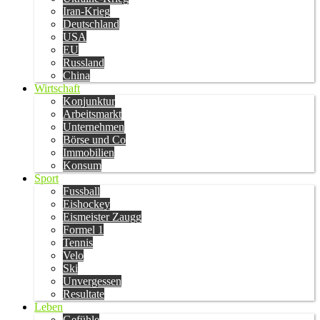
Iran-Krieg
Deutschland
USA
EU
Russland
China
Wirtschaft
Konjunktur
Arbeitsmarkt
Unternehmen
Börse und Co
Immobilien
Konsum
Sport
Fussball
Eishockey
Eismeister Zaugg
Formel 1
Tennis
Velo
Ski
Unvergessen
Resultate
Leben
Gefühle