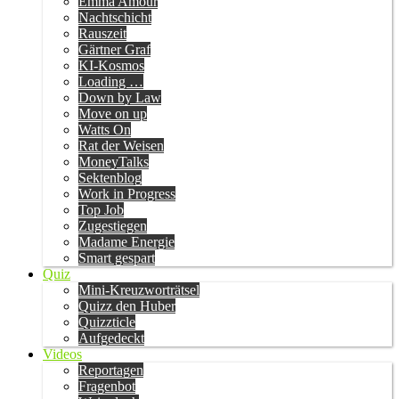
Emma Amour
Nachtschicht
Rauszeit
Gärtner Graf
KI-Kosmos
Loading …
Down by Law
Move on up
Watts On
Rat der Weisen
MoneyTalks
Sektenblog
Work in Progress
Top Job
Zugestiegen
Madame Energie
Smart gespart
Quiz
Mini-Kreuzworträtsel
Quizz den Huber
Quizzticle
Aufgedeckt
Videos
Reportagen
Fragenbot