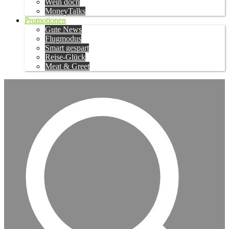
Wein doch
MoneyTalks
Promotionen
Gute News
Flugmodus
Smart gespart
Reise-Glück
Meat & Greet