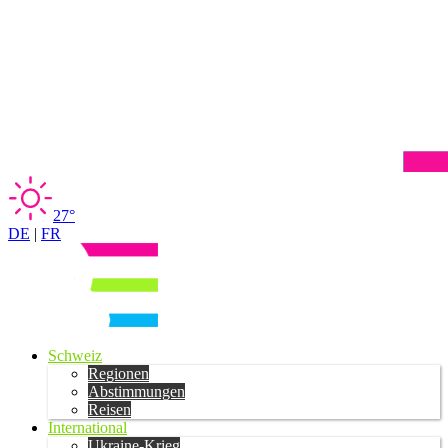
27°
DE
|
FR
Schweiz
Regionen
Abstimmungen
Reisen
International
Ukraine-Krieg