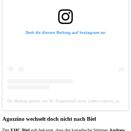
Sieh dir diesen Beitrag auf Instagram an
Ein Beitrag geteilt von SC Rapperswil-Jona Lakers (@scrj_lakers_1945)
Agozzino wechselt doch nicht nach Biel
Der
EHC Biel
gab bekannt, dass der kanadische Stürmer
Andrew