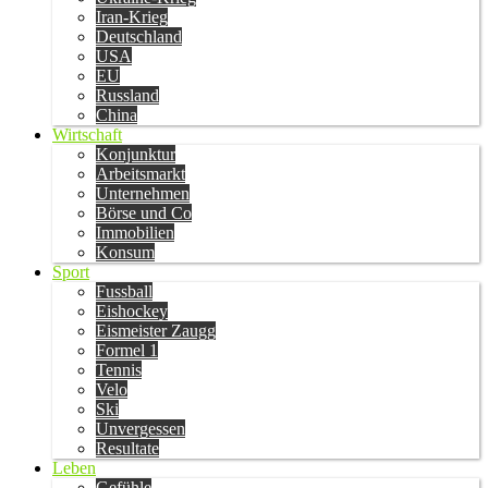
Iran-Krieg
Deutschland
USA
EU
Russland
China
Wirtschaft
Konjunktur
Arbeitsmarkt
Unternehmen
Börse und Co
Immobilien
Konsum
Sport
Fussball
Eishockey
Eismeister Zaugg
Formel 1
Tennis
Velo
Ski
Unvergessen
Resultate
Leben
Gefühle