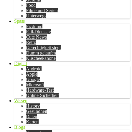
Food
Filme und Serien
Unterwegs
Spass
Picdump
Fail-Dienstag
Cute News
Retro
Gerechtigkeit siegt
Dumm gelaufen
Klischeekanone
Digital
Android
Apple
Google
Microsoft
Hardware-Test
Online-Sicherheit
Wissen
History
Gesundheit
Daten
Karten
Blogs