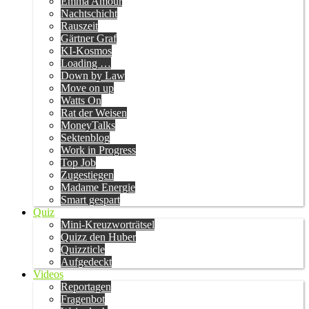
Emma Amour
Nachtschicht
Rauszeit
Gärtner Graf
KI-Kosmos
Loading …
Down by Law
Move on up
Watts On
Rat der Weisen
MoneyTalks
Sektenblog
Work in Progress
Top Job
Zugestiegen
Madame Energie
Smart gespart
Quiz
Mini-Kreuzworträtsel
Quizz den Huber
Quizzticle
Aufgedeckt
Videos
Reportagen
Fragenbot