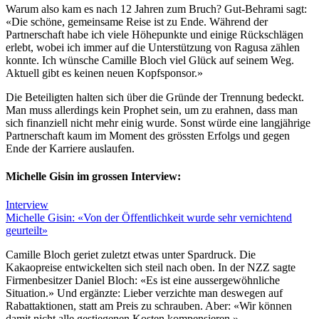
Warum also kam es nach 12 Jahren zum Bruch? Gut-Behrami sagt:
«Die schöne, gemeinsame Reise ist zu Ende. Während der
Partnerschaft habe ich viele Höhepunkte und einige Rückschlägen
erlebt, wobei ich immer auf die Unterstützung von Ragusa zählen
konnte. Ich wünsche Camille Bloch viel Glück auf seinem Weg.
Aktuell gibt es keinen neuen Kopfsponsor.»
Die Beteiligten halten sich über die Gründe der Trennung bedeckt.
Man muss allerdings kein Prophet sein, um zu erahnen, dass man
sich finanziell nicht mehr einig wurde. Sonst würde eine langjährige
Partnerschaft kaum im Moment des grössten Erfolgs und gegen
Ende der Karriere auslaufen.
Michelle Gisin im grossen Interview:
Interview
Michelle Gisin: «Von der Öffentlichkeit wurde sehr vernichtend
geurteilt»
Camille Bloch geriet zuletzt etwas unter Spardruck. Die
Kakaopreise entwickelten sich steil nach oben. In der NZZ sagte
Firmenbesitzer Daniel Bloch: «Es ist eine aussergewöhnliche
Situation.» Und ergänzte: Lieber verzichte man deswegen auf
Rabattaktionen, statt am Preis zu schrauben. Aber: «Wir können
damit nicht alle gestiegenen Kosten kompensieren.»