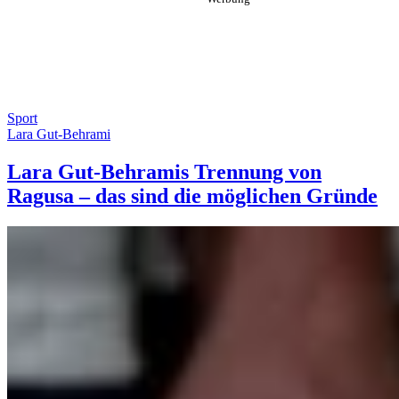
Sport
Lara Gut-Behrami
Lara Gut-Behramis Trennung von
Ragusa – das sind die möglichen Gründe