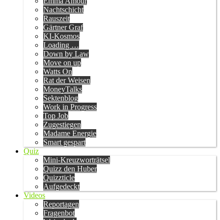
Emma Amour
Nachtschicht
Rauszeit
Gärtner Graf
KI-Kosmos
Loading …
Down by Law
Move on up
Watts On
Rat der Weisen
MoneyTalks
Sektenblog
Work in Progress
Top Job
Zugestiegen
Madame Energie
Smart gespart
Quiz
Mini-Kreuzworträtsel
Quizz den Huber
Quizzticle
Aufgedeckt
Videos
Reportagen
Fragenbot