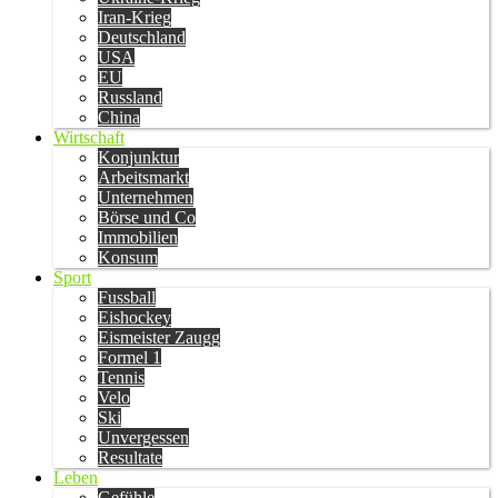
Iran-Krieg
Deutschland
USA
EU
Russland
China
Wirtschaft
Konjunktur
Arbeitsmarkt
Unternehmen
Börse und Co
Immobilien
Konsum
Sport
Fussball
Eishockey
Eismeister Zaugg
Formel 1
Tennis
Velo
Ski
Unvergessen
Resultate
Leben
Gefühle