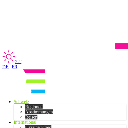
22°
DE
|
FR
Schweiz
Regionen
Abstimmungen
Reisen
International
Ukraine-Krieg