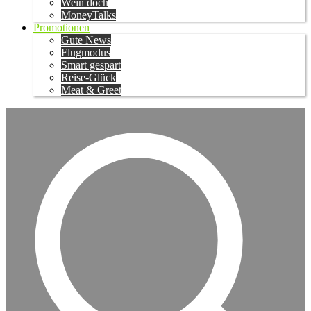
Wein doch
MoneyTalks
Promotionen
Gute News
Flugmodus
Smart gespart
Reise-Glück
Meat & Greet