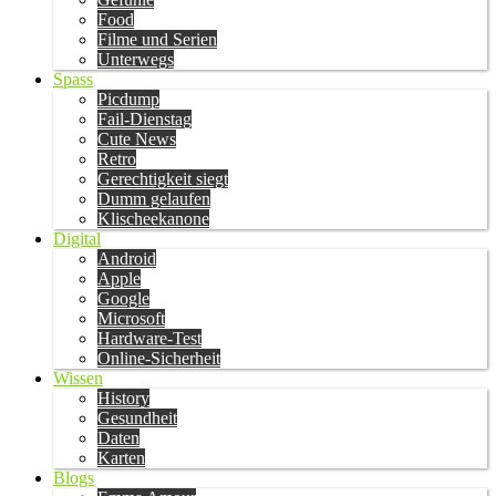
Food
Filme und Serien
Unterwegs
Spass
Picdump
Fail-Dienstag
Cute News
Retro
Gerechtigkeit siegt
Dumm gelaufen
Klischeekanone
Digital
Android
Apple
Google
Microsoft
Hardware-Test
Online-Sicherheit
Wissen
History
Gesundheit
Daten
Karten
Blogs