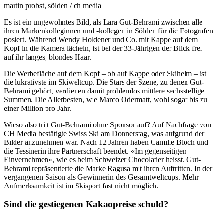
martin probst, sölden / ch media
Es ist ein ungewohntes Bild, als Lara Gut-Behrami zwischen alle
ihren Markenkolleginnen und -kollegen in Sölden für die Fotografen
posiert. Während Wendy Holdener und Co. mit Kappe auf dem
Kopf in die Kamera lächeln, ist bei der 33-Jährigen der Blick frei
auf ihr langes, blondes Haar.
Die Werbefläche auf dem Kopf – ob auf Kappe oder Skihelm – ist
die lukrativste im Skiweltcup. Die Stars der Szene, zu denen Gut-
Behrami gehört, verdienen damit problemlos mittlere sechsstellige
Summen. Die Allerbesten, wie Marco Odermatt, wohl sogar bis zu
einer Million pro Jahr.
Wieso also tritt Gut-Behrami ohne Sponsor auf?
Auf Nachfrage von
CH Media bestätigte Swiss Ski am Donnerstag
, was aufgrund der
Bilder anzunehmen war. Nach 12 Jahren haben Camille Bloch und
die Tessinerin ihre Partnerschaft beendet. «Im gegenseitigen
Einvernehmen», wie es beim Schweizer Chocolatier heisst. Gut-
Behrami repräsentierte die Marke Ragusa mit ihren Auftritten. In der
vergangenen Saison als Gewinnerin des Gesamtweltcups. Mehr
Aufmerksamkeit ist im Skisport fast nicht möglich.
Sind die gestiegenen Kakaopreise schuld?