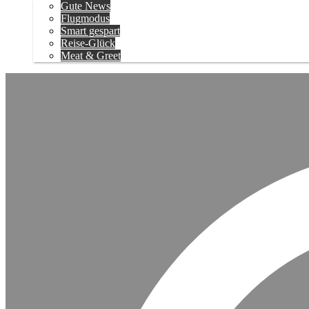
Gute News
Flugmodus
Smart gespart
Reise-Glück
Meat & Greet