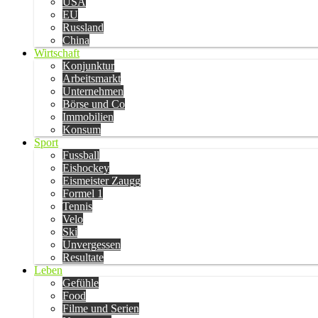
USA
EU
Russland
China
Wirtschaft
Konjunktur
Arbeitsmarkt
Unternehmen
Börse und Co
Immobilien
Konsum
Sport
Fussball
Eishockey
Eismeister Zaugg
Formel 1
Tennis
Velo
Ski
Unvergessen
Resultate
Leben
Gefühle
Food
Filme und Serien