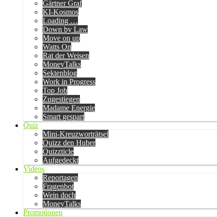
Gärtner Graf
KI-Kosmos
Loading …
Down by Law
Move on up
Watts On
Rat der Weisen
MoneyTalks
Sektenblog
Work in Progress
Top Job
Zugestiegen
Madame Energie
Smart gespart
Quiz
Mini-Kreuzworträtsel
Quizz den Huber
Quizzticle
Aufgedeckt
Videos
Reportagen
Fragenbot
Wein doch
MoneyTalks
Promotionen