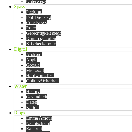
Unterwegs
Spass
Picdump
Fail-Dienstag
Cute News
Retro
Gerechtigkeit siegt
Dumm gelaufen
Klischeekanone
Digital
Android
Apple
Google
Microsoft
Hardware-Test
Online-Sicherheit
Wissen
History
Gesundheit
Daten
Karten
Blogs
Emma Amour
Nachtschicht
Rauszeit