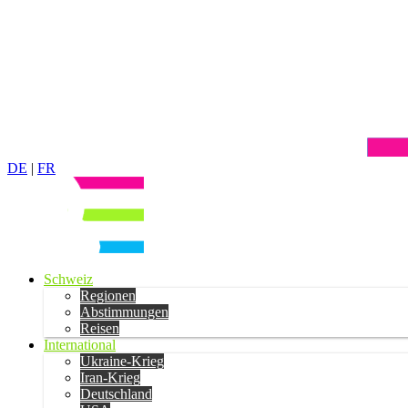
DE
|
FR
Schweiz
Regionen
Abstimmungen
Reisen
International
Ukraine-Krieg
Iran-Krieg
Deutschland