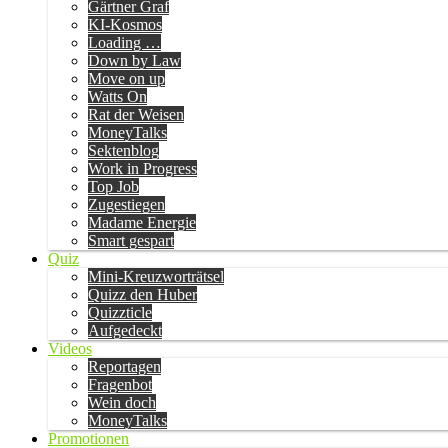
Gärtner Graf
KI-Kosmos
Loading …
Down by Law
Move on up
Watts On
Rat der Weisen
MoneyTalks
Sektenblog
Work in Progress
Top Job
Zugestiegen
Madame Energie
Smart gespart
Quiz
Mini-Kreuzworträtsel
Quizz den Huber
Quizzticle
Aufgedeckt
Videos
Reportagen
Fragenbot
Wein doch
MoneyTalks
Promotionen