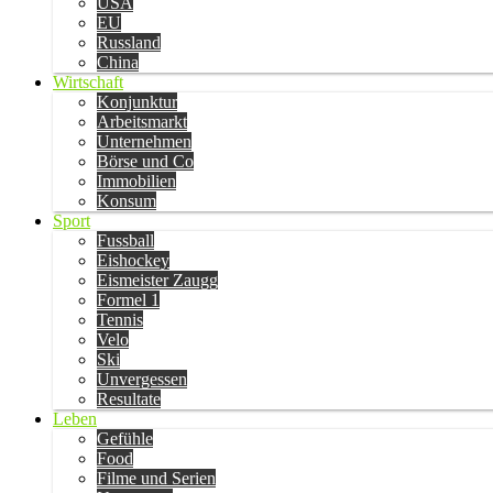
USA
EU
Russland
China
Wirtschaft
Konjunktur
Arbeitsmarkt
Unternehmen
Börse und Co
Immobilien
Konsum
Sport
Fussball
Eishockey
Eismeister Zaugg
Formel 1
Tennis
Velo
Ski
Unvergessen
Resultate
Leben
Gefühle
Food
Filme und Serien