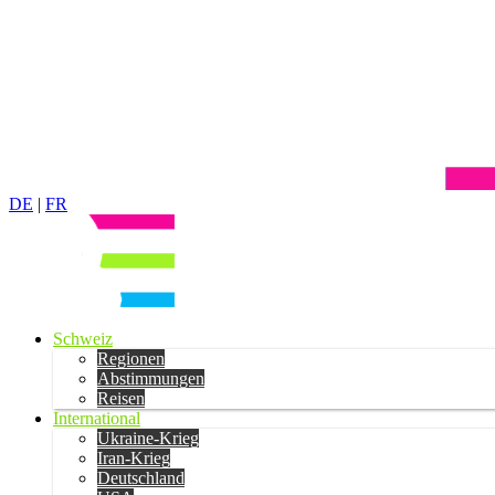
DE
|
FR
Schweiz
Regionen
Abstimmungen
Reisen
International
Ukraine-Krieg
Iran-Krieg
Deutschland