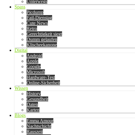
Unterwegs
Spass
Picdump
Fail-Dienstag
Cute News
Retro
Gerechtigkeit siegt
Dumm gelaufen
Klischeekanone
Digital
Android
Apple
Google
Microsoft
Hardware-Test
Online-Sicherheit
Wissen
History
Gesundheit
Daten
Karten
Blogs
Emma Amour
Nachtschicht
Rauszeit