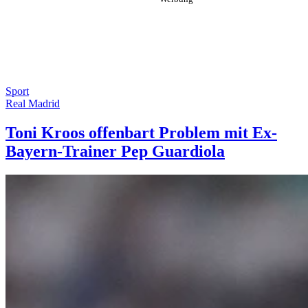
Sport
Real Madrid
Toni Kroos offenbart Problem mit Ex-
Bayern-Trainer Pep Guardiola