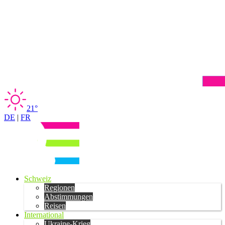
21°
DE
|
FR
Schweiz
Regionen
Abstimmungen
Reisen
International
Ukraine-Krieg