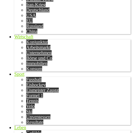
Iran-Krieg
Deutschland
USA
EU
Russland
China
Wirtschaft
Konjunktur
Arbeitsmarkt
Unternehmen
Börse und Co
Immobilien
Konsum
Sport
Fussball
Eishockey
Eismeister Zaugg
Formel 1
Tennis
Velo
Ski
Unvergessen
Resultate
Leben
Gefühle