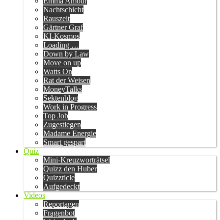
Emma Amour
Nachtschicht
Rauszeit
Gärtner Graf
KI-Kosmos
Loading …
Down by Law
Move on up
Watts On
Rat der Weisen
MoneyTalks
Sektenblog
Work in Progress
Top Job
Zugestiegen
Madame Energie
Smart gespart
Quiz
Mini-Kreuzworträtsel
Quizz den Huber
Quizzticle
Aufgedeckt
Videos
Reportagen
Fragenbot