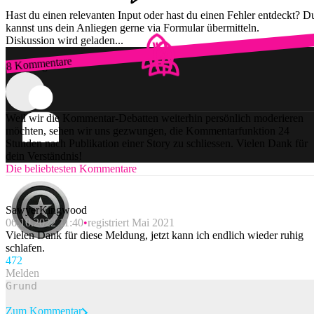
Hast du einen relevanten Input oder hast du einen Fehler entdeckt? D
kannst uns dein Anliegen gerne via Formular übermitteln.
Diskussion wird geladen...
8 Kommentare
Zum Login
Weil wir die Kommentar-Debatten weiterhin persönlich moderieren
möchten, sehen wir uns gezwungen, die Kommentarfunktion 24
Stunden nach Publikation einer Story zu schliessen. Vielen Dank für
dein Verständnis!
Die beliebtesten Kommentare
SawyerKingwood
06.10.2022 11:40
registriert Mai 2021
Vielen Dank für diese Meldung, jetzt kann ich endlich wieder ruhig
schlafen.
47
2
Melden
Zum Kommentar