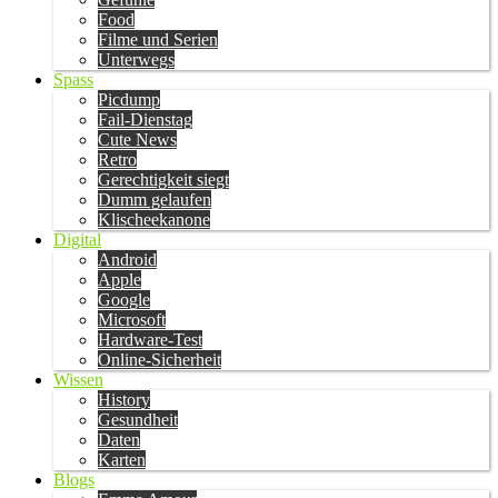
Food
Filme und Serien
Unterwegs
Spass
Picdump
Fail-Dienstag
Cute News
Retro
Gerechtigkeit siegt
Dumm gelaufen
Klischeekanone
Digital
Android
Apple
Google
Microsoft
Hardware-Test
Online-Sicherheit
Wissen
History
Gesundheit
Daten
Karten
Blogs