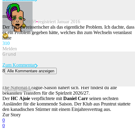
maljian
06.10.2022 09:59
registriert Januar 2016
Beitrag melden
Der Titel ist reisserischer als das eigentliche Problem. Ich dachte, dass
es ein Problem gegeben hätte, welches ihn zum Wechseln veranlasst
hatte
31
0
Melden
Zum Kommentar
8
Alle Kommentare anzeigen
Carr verstärkt Ajoie +++ Biel verpflichtet Vermin und gibt
Kneubühler ab
Die National-League-Saison nähert sich. Hier findest du alle
Beitrag melden
bekannten Transfers für die Spielzeit 2026/27.
Der
HC
Ajoie
verpflichtete mit
Daniel
Carr
seinen sechsten
Ausländer für die kommende Saison. Der Klub aus Pruntrut stattete
den kanadischen Stürmer mit einem Einjahresvertrag aus.
Zur Story
0
0