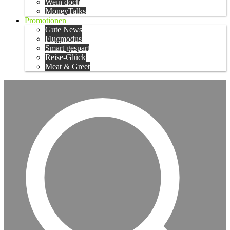
Wein doch
MoneyTalks
Promotionen
Gute News
Flugmodus
Smart gespart
Reise-Glück
Meat & Greet