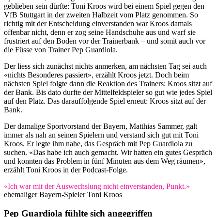
geblieben sein dürfte: Toni Kroos wird bei einem Spiel gegen den
VfB Stuttgart in der zweiten Halbzeit vom Platz genommen. So
richtig mit der Entscheidung einverstanden war Kroos damals
offenbar nicht, denn er zog seine Handschuhe aus und warf sie
frustriert auf den Boden vor der Trainerbank – und somit auch vor
die Füsse von Trainer Pep Guardiola.
Der liess sich zunächst nichts anmerken, am nächsten Tag sei auch
«nichts Besonderes passiert», erzählt Kroos jetzt. Doch beim
nächsten Spiel folgte dann die Reaktion des Trainers: Kroos sitzt auf
der Bank. Bis dato durfte der Mittelfeldspieler so gut wie jedes Spiel
auf den Platz. Das darauffolgende Spiel erneut: Kroos sitzt auf der
Bank.
Der damalige Sportvorstand der Bayern, Matthias Sammer, galt
immer als nah an seinen Spielern und verstand sich gut mit Toni
Kroos. Er legte ihm nahe, das Gespräch mit Pep Guardiola zu
suchen. «Das habe ich auch gemacht. Wir hatten ein gutes Gespräch
und konnten das Problem in fünf Minuten aus dem Weg räumen»,
erzählt Toni Kroos in der Podcast-Folge.
«Ich war mit der Auswechslung nicht einverstanden, Punkt.»
ehemaliger Bayern-Spieler Toni Kroos
Pep Guardiola fühlte sich angegriffen