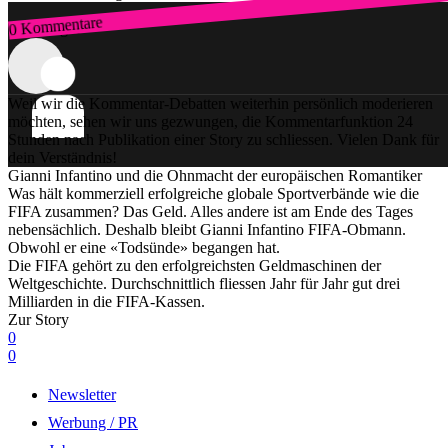
0 Kommentare
Zum Login
Weil wir die Kommentar-Debatten weiterhin persönlich moderieren
möchten, sehen wir uns gezwungen, die Kommentarfunktion 24
Stunden nach Publikation einer Story zu schliessen. Vielen Dank für
dein Verständnis!
Gianni Infantino und die Ohnmacht der europäischen Romantiker
Was hält kommerziell erfolgreiche globale Sportverbände wie die
FIFA zusammen? Das Geld. Alles andere ist am Ende des Tages
nebensächlich. Deshalb bleibt Gianni Infantino FIFA-Obmann.
Obwohl er eine «Todsünde» begangen hat.
Die FIFA gehört zu den erfolgreichsten Geldmaschinen der
Weltgeschichte. Durchschnittlich fliessen Jahr für Jahr gut drei
Milliarden in die FIFA-Kassen.
Zur Story
0
0
Newsletter
Werbung / PR