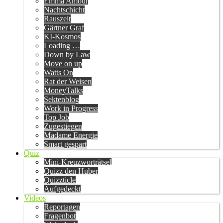
Emma Amour
Nachtschicht
Rauszeit
Gärtner Graf
KI-Kosmos
Loading …
Down by Law
Move on up
Watts On
Rat der Weisen
MoneyTalks
Sektenblog
Work in Progress
Top Job
Zugestiegen
Madame Energie
Smart gespart
Quiz
Mini-Kreuzworträtsel
Quizz den Huber
Quizzticle
Aufgedeckt
Videos
Reportagen
Fragenbot