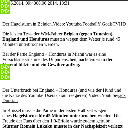
08.06.2014, 09:43
08.06.2014, 13:31
Der Hagelsturm in Belgien.
Video: Youtube/
FootballY GoalsTVHD
Die letzten Tests der WM-Fahrer
Belgien (gegen Tunesien),
England und Honduras
mussten wegen dem Wetter je rund 45
Minuten unterbrochen werden.
Bei der Partie England – Honduras in Miami war es eine
Vorsichtsmassnahme des Unparteiischen, nachdem es
in der
Gegend blitzte und ein Gewitter aufzog.
Der Unterbruch bei England – Honduras (und wie der Hund und
die Katze des Youtube-Users darauf reagieren).
Video: Youtube/
jack
Dunstan
In Brüssel musste die Partie in der ersten Halbzeit wegen
eines
Hagelsturms für 45 Minuten unterbrochen
werden. Die
Freude der Fans über den 1:0-Erfolg wurde zudem getrübt:
Stürmer Romelu Lukaku musste in der Nachspielzeit verletzt