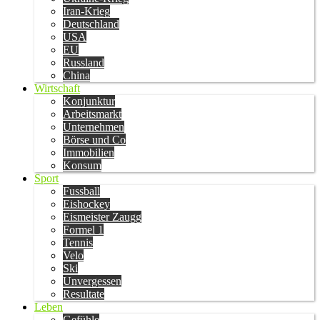
Iran-Krieg
Deutschland
USA
EU
Russland
China
Wirtschaft
Konjunktur
Arbeitsmarkt
Unternehmen
Börse und Co
Immobilien
Konsum
Sport
Fussball
Eishockey
Eismeister Zaugg
Formel 1
Tennis
Velo
Ski
Unvergessen
Resultate
Leben
Gefühle