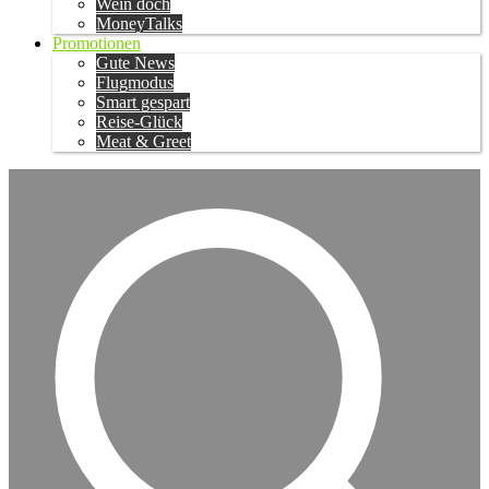
Wein doch
MoneyTalks
Promotionen
Gute News
Flugmodus
Smart gespart
Reise-Glück
Meat & Greet