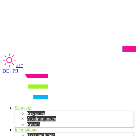
21°
DE
|
FR
Schweiz
Regionen
Abstimmungen
Reisen
International
Ukraine-Krieg