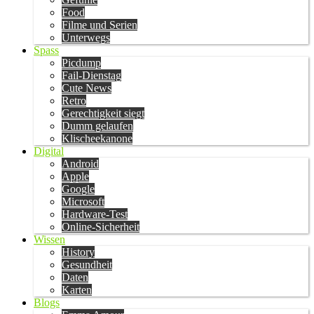
Food
Filme und Serien
Unterwegs
Spass
Picdump
Fail-Dienstag
Cute News
Retro
Gerechtigkeit siegt
Dumm gelaufen
Klischeekanone
Digital
Android
Apple
Google
Microsoft
Hardware-Test
Online-Sicherheit
Wissen
History
Gesundheit
Daten
Karten
Blogs