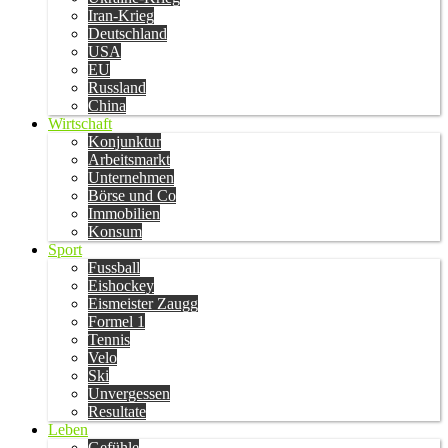
Iran-Krieg
Deutschland
USA
EU
Russland
China
Wirtschaft
Konjunktur
Arbeitsmarkt
Unternehmen
Börse und Co
Immobilien
Konsum
Sport
Fussball
Eishockey
Eismeister Zaugg
Formel 1
Tennis
Velo
Ski
Unvergessen
Resultate
Leben
Gefühle