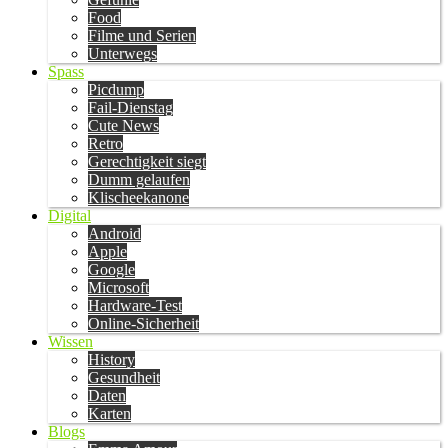
Food
Filme und Serien
Unterwegs
Spass
Picdump
Fail-Dienstag
Cute News
Retro
Gerechtigkeit siegt
Dumm gelaufen
Klischeekanone
Digital
Android
Apple
Google
Microsoft
Hardware-Test
Online-Sicherheit
Wissen
History
Gesundheit
Daten
Karten
Blogs