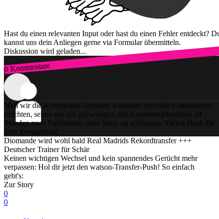
Hast du einen relevanten Input oder hast du einen Fehler entdeckt? D
kannst uns dein Anliegen gerne via Formular übermitteln.
Diskussion wird geladen...
0 Kommentare
Zum Login
Weil wir die Kommentar-Debatten weiterhin persönlich moderieren
möchten, sehen wir uns gezwungen, die Kommentarfunktion 24
Stunden nach Publikation einer Story zu schliessen. Vielen Dank für
dein Verständnis!
Diomande wird wohl bald Real Madrids Rekordtransfer +++
Deutscher Trainer für Schär
Keinen wichtigen Wechsel und kein spannendes Gerücht mehr
verpassen: Hol dir jetzt den watson-Transfer-Push! So einfach
geht's:
Zur Story
0
0