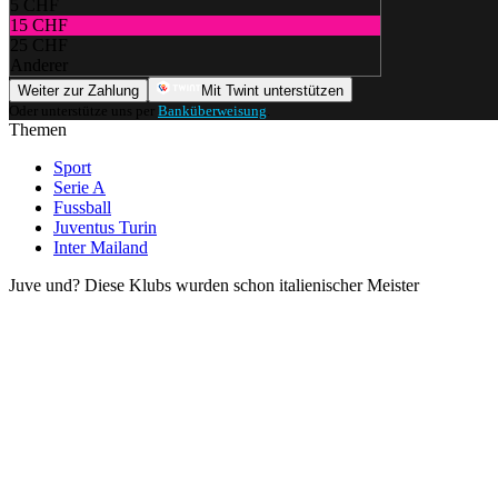
5 CHF
15 CHF
25 CHF
Anderer
Weiter zur Zahlung
Mit Twint unterstützen
Oder unterstütze uns per
Banküberweisung
.
Themen
Sport
Serie A
Fussball
Juventus Turin
Inter Mailand
Juve und? Diese Klubs wurden schon italienischer Meister