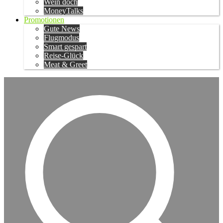
Wein doch
MoneyTalks
Promotionen
Gute News
Flugmodus
Smart gespart
Reise-Glück
Meat & Greet