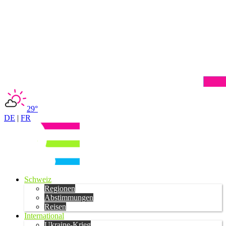
29°
DE
|
FR
Schweiz
Regionen
Abstimmungen
Reisen
International
Ukraine-Krieg