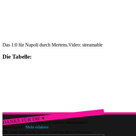
Das 1:0 für Napoli durch Mertens.
Video: streamable
Die Tabelle:
DANKE FÜR DIE ♥
Würdest du gerne watson und unseren Journalismus
unterstützen?
Mehr erfahren
(Du wirst umgeleitet, um die Zahlung abzuschliessen.)