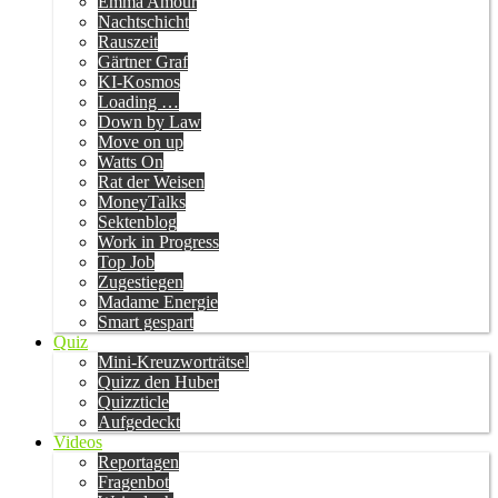
Emma Amour
Nachtschicht
Rauszeit
Gärtner Graf
KI-Kosmos
Loading …
Down by Law
Move on up
Watts On
Rat der Weisen
MoneyTalks
Sektenblog
Work in Progress
Top Job
Zugestiegen
Madame Energie
Smart gespart
Quiz
Mini-Kreuzworträtsel
Quizz den Huber
Quizzticle
Aufgedeckt
Videos
Reportagen
Fragenbot