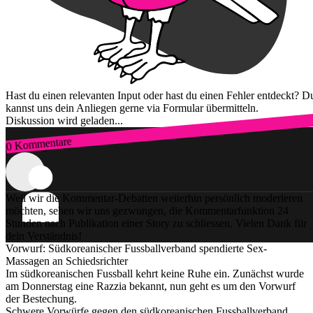
Hast du einen relevanten Input oder hast du einen Fehler entdeckt? D
kannst uns dein Anliegen gerne via Formular übermitteln.
Diskussion wird geladen...
0 Kommentare
Zum Login
Weil wir die Kommentar-Debatten weiterhin persönlich moderieren
möchten, sehen wir uns gezwungen, die Kommentarfunktion 24
Stunden nach Publikation einer Story zu schliessen. Vielen Dank für
dein Verständnis!
Vorwurf: Südkoreanischer Fussballverband spendierte Sex-
Massagen an Schiedsrichter
Im südkoreanischen Fussball kehrt keine Ruhe ein. Zunächst wurde
am Donnerstag eine Razzia bekannt, nun geht es um den Vorwurf
der Bestechung.
Schwere Vorwürfe gegen den südkoreanischen Fussballverband