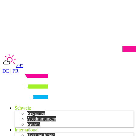
29°
DE
|
FR
Schweiz
Regionen
Abstimmungen
Reisen
International
Ukraine-Krieg