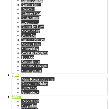
Emma Amour
Nachtschicht
Rauszeit
Gärtner Graf
KI-Kosmos
Loading …
Down by Law
Move on up
Watts On
Rat der Weisen
MoneyTalks
Sektenblog
Work in Progress
Top Job
Zugestiegen
Madame Energie
Smart gespart
Quiz
Mini-Kreuzworträtsel
Quizz den Huber
Quizzticle
Aufgedeckt
Videos
Reportagen
Fragenbot