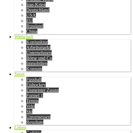
Iran-Krieg
Deutschland
USA
EU
Russland
China
Wirtschaft
Konjunktur
Arbeitsmarkt
Unternehmen
Börse und Co
Immobilien
Konsum
Sport
Fussball
Eishockey
Eismeister Zaugg
Formel 1
Tennis
Velo
Ski
Unvergessen
Resultate
Leben
Gefühle