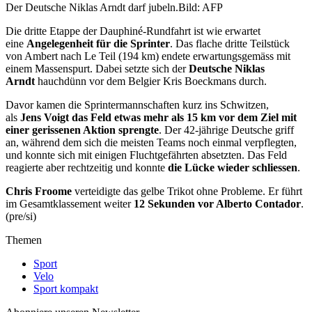
Der Deutsche Niklas Arndt darf jubeln.
Bild: AFP
Die dritte Etappe der Dauphiné-Rundfahrt ist wie erwartet
eine
Angelegenheit für die Sprinter
. Das flache dritte Teilstück
von Ambert nach Le Teil (194 km) endete erwartungsgemäss mit
einem Massenspurt. Dabei setzte sich der
Deutsche Niklas
Arndt
hauchdünn vor dem Belgier Kris Boeckmans durch.
Davor kamen die Sprintermannschaften kurz ins Schwitzen,
als
Jens Voigt das Feld etwas mehr als 15 km vor dem Ziel mit
einer gerissenen Aktion sprengte
. Der 42-jährige Deutsche griff
an, während dem sich die meisten Teams noch einmal verpflegten,
und konnte sich mit einigen Fluchtgefährten absetzten. Das Feld
reagierte aber rechtzeitig und konnte
die Lücke wieder schliessen
.
Chris Froome
verteidigte das gelbe Trikot ohne Probleme. Er führt
im Gesamtklassement weiter
12 Sekunden vor Alberto Contador
.
(pre/si)
Themen
Sport
Velo
Sport kompakt