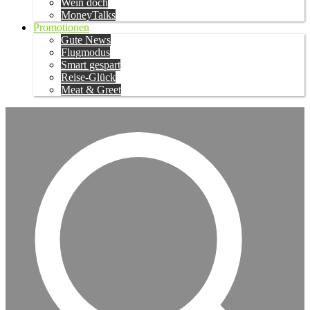
Wein doch
MoneyTalks
Promotionen
Gute News
Flugmodus
Smart gespart
Reise-Glück
Meat & Greet