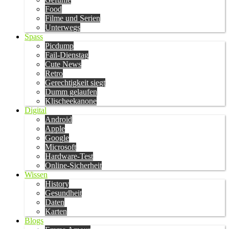
Food
Filme und Serien
Unterwegs
Spass
Picdump
Fail-Dienstag
Cute News
Retro
Gerechtigkeit siegt
Dumm gelaufen
Klischeekanone
Digital
Android
Apple
Google
Microsoft
Hardware-Test
Online-Sicherheit
Wissen
History
Gesundheit
Daten
Karten
Blogs