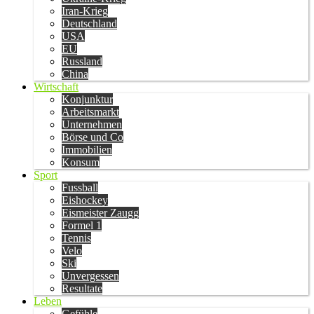
Iran-Krieg
Deutschland
USA
EU
Russland
China
Wirtschaft
Konjunktur
Arbeitsmarkt
Unternehmen
Börse und Co
Immobilien
Konsum
Sport
Fussball
Eishockey
Eismeister Zaugg
Formel 1
Tennis
Velo
Ski
Unvergessen
Resultate
Leben
Gefühle