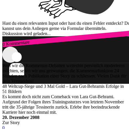
Hast du einen relevanten Input oder hast du einen Fehler entdeckt? D
kannst uns dein Anliegen gerne via Formular übermitteln.
Diskussion wird geladen...
0 Kommentare
Zum Login
Weil wir die Kommentar-Debatten weiterhin persönlich moderieren
möchten, sehen wir uns gezwungen, die Kommentarfunktion 24
Stunden nach Publikation einer Story zu schliessen. Vielen Dank für
dein Verständnis!
48 Weltcup-Siege und 3 Mal Gold – Lara Gut-Behramis Erfolge in
51 Bildern
Es kommt doch nicht zum Comeback von Lara Gut-Behrami.
Aufgrund der Folgen ihres Trainingssturzes von letztem November
tritt die 35-jährige Tessinerin zurück. Erlebe ihre beeindruckende
Karriere hier noch einmal mit.
20. Dezember 2008
Zur Story
0