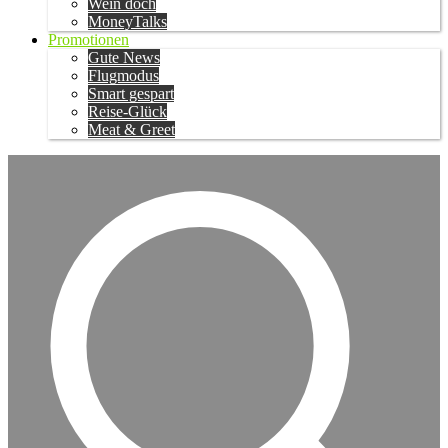
Wein doch
MoneyTalks
Promotionen
Gute News
Flugmodus
Smart gespart
Reise-Glück
Meat & Greet