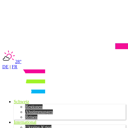
28°
DE
|
FR
Schweiz
Regionen
Abstimmungen
Reisen
International
Ukraine-Krieg