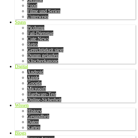
Food
Filme und Serien
Unterwegs
Spass
Picdump
Fail-Dienstag
Cute News
Retro
Gerechtigkeit siegt
Dumm gelaufen
Klischeekanone
Digital
Android
Apple
Google
Microsoft
Hardware-Test
Online-Sicherheit
Wissen
History
Gesundheit
Daten
Karten
Blogs