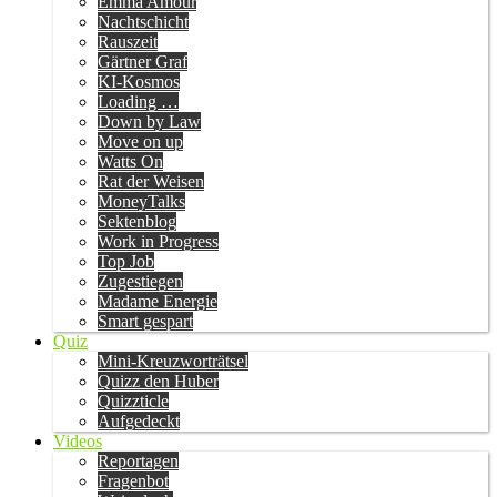
Emma Amour
Nachtschicht
Rauszeit
Gärtner Graf
KI-Kosmos
Loading …
Down by Law
Move on up
Watts On
Rat der Weisen
MoneyTalks
Sektenblog
Work in Progress
Top Job
Zugestiegen
Madame Energie
Smart gespart
Quiz
Mini-Kreuzworträtsel
Quizz den Huber
Quizzticle
Aufgedeckt
Videos
Reportagen
Fragenbot