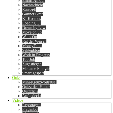
Emma Amour
Nachtschicht
Rauszeit
Gärtner Graf
KI-Kosmos
Loading …
Down by Law
Move on up
Watts On
Rat der Weisen
MoneyTalks
Sektenblog
Work in Progress
Top Job
Zugestiegen
Madame Energie
Smart gespart
Quiz
Mini-Kreuzworträtsel
Quizz den Huber
Quizzticle
Aufgedeckt
Videos
Reportagen
Fragenbot