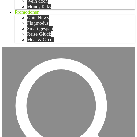
Wein doch
MoneyTalks
Promotionen
Gute News
Flugmodus
Smart gespart
Reise-Glück
Meat & Greet