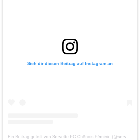
Sieh dir diesen Beitrag auf Instagram an
Ein Beitrag geteilt von Servette FC Chênois Féminin (@servettefccf)