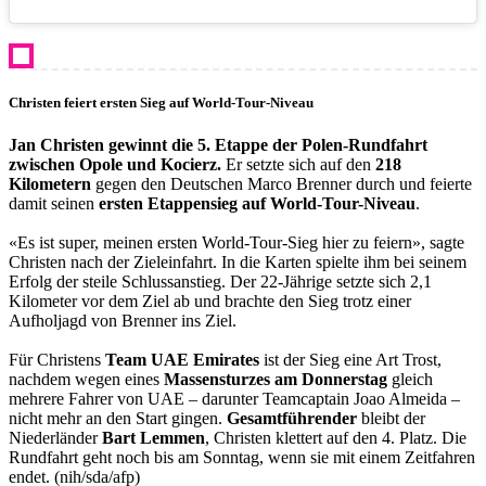
Christen feiert ersten Sieg auf World-Tour-Niveau
Jan Christen gewinnt die 5. Etappe der Polen-Rundfahrt
zwischen Opole und Kocierz.
Er setzte sich auf den
218
Kilometern
gegen den Deutschen Marco Brenner durch und feierte
damit seinen
ersten Etappensieg auf World-Tour-Niveau
.
«Es ist super, meinen ersten World-Tour-Sieg hier zu feiern», sagte
Christen nach der Zieleinfahrt. In die Karten spielte ihm bei seinem
Erfolg der steile Schlussanstieg. Der 22-Jährige setzte sich 2,1
Kilometer vor dem Ziel ab und brachte den Sieg trotz einer
Aufholjagd von Brenner ins Ziel.
Für Christens
Team UAE Emirates
ist der Sieg eine Art Trost,
nachdem wegen eines
Massensturzes am Donnerstag
gleich
mehrere Fahrer von UAE – darunter Teamcaptain Joao Almeida –
nicht mehr an den Start gingen.
Gesamtführender
bleibt der
Niederländer
Bart Lemmen
, Christen klettert auf den 4. Platz. Die
Rundfahrt geht noch bis am Sonntag, wenn sie mit einem Zeitfahren
endet. (nih/sda/afp)