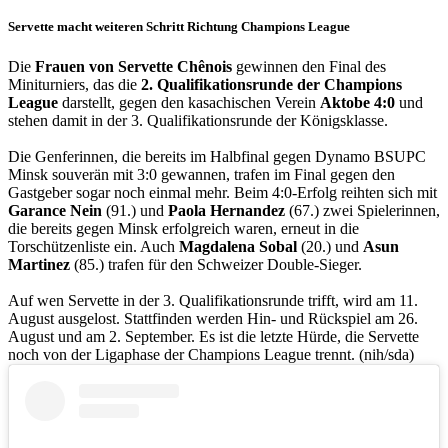
Servette macht weiteren Schritt Richtung Champions League
Die
Frauen von Servette Chênois
gewinnen den Final des
Miniturniers, das die
2. Qualifikationsrunde der Champions
League
darstellt, gegen den kasachischen Verein
Aktobe 4:0
und
stehen damit in der 3. Qualifikationsrunde der Königsklasse.
Die Genferinnen, die bereits im Halbfinal gegen Dynamo BSUPC
Minsk souverän mit 3:0 gewannen, trafen im Final gegen den
Gastgeber sogar noch einmal mehr. Beim 4:0-Erfolg reihten sich mit
Garance Nein
(91.) und
Paola Hernandez
(67.) zwei Spielerinnen,
die bereits gegen Minsk erfolgreich waren, erneut in die
Torschützenliste ein. Auch
Magdalena Sobal
(20.) und
Asun
Martinez
(85.) trafen für den Schweizer Double-Sieger.
Auf wen Servette in der 3. Qualifikationsrunde trifft, wird am 11.
August ausgelost. Stattfinden werden Hin- und Rückspiel am 26.
August und am 2. September. Es ist die letzte Hürde, die Servette
noch von der Ligaphase der Champions League trennt. (nih/sda)