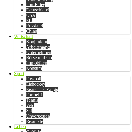
Iran-Krieg
Deutschland
USA
EU
Russland
China
Wirtschaft
Konjunktur
Arbeitsmarkt
Unternehmen
Börse und Co
Immobilien
Konsum
Sport
Fussball
Eishockey
Eismeister Zaugg
Formel 1
Tennis
Velo
Ski
Unvergessen
Resultate
Leben
Gefühle