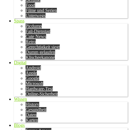
Food
Filme und Serien
Unterwegs
Spass
Picdump
Fail-Dienstag
Cute News
Retro
Gerechtigkeit siegt
Dumm gelaufen
Klischeekanone
Digital
Android
Apple
Google
Microsoft
Hardware-Test
Online-Sicherheit
Wissen
History
Gesundheit
Daten
Karten
Blogs