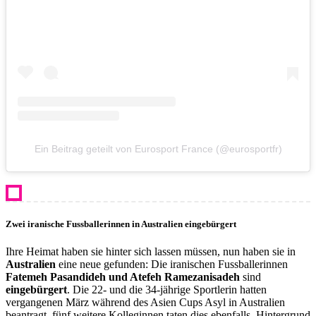
Ein Beitrag geteilt von Eurosport France (@eurosportfr)
Zwei iranische Fussballerinnen in Australien eingebürgert
Ihre Heimat haben sie hinter sich lassen müssen, nun haben sie in
Australien
eine neue gefunden: Die iranischen Fussballerinnen
Fatemeh Pasandideh und Atefeh Ramezanisadeh
sind
eingebürgert
. Die 22- und die 34-jährige Sportlerin hatten
vergangenen März während des Asien Cups Asyl in Australien
beantragt, fünf weitere Kolleginnen taten dies ebenfalls. Hintergrund