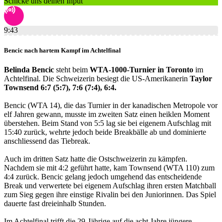
Schicke uns deinen Input
9:43
Bencic nach hartem Kampf im Achtelfinal
Belinda Bencic
steht beim
WTA-1000-Turnier in Toronto
im
Achtelfinal. Die Schweizerin besiegt die US-Amerikanerin
Taylor
Townsend 6:7 (5:7), 7:6 (7:4), 6:4.
Bencic (WTA 14), die das Turnier in der kanadischen Metropole vor
elf Jahren gewann, musste im zweiten Satz einen heiklen Moment
überstehen. Beim Stand von 5:5 lag sie bei eigenem Aufschlag mit
15:40 zurück, wehrte jedoch beide Breakbälle ab und dominierte
anschliessend das Tiebreak.
Auch im dritten Satz hatte die Ostschweizerin zu kämpfen.
Nachdem sie mit 4:2 geführt hatte, kam Townsend (WTA 110) zum
4:4 zurück. Bencic gelang jedoch umgehend das entscheidende
Break und verwertete bei eigenem Aufschlag ihren ersten Matchball
zum Sieg gegen ihre einstige Rivalin bei den Juniorinnen. Das Spiel
dauerte fast dreieinhalb Stunden.
Im Achtelfinal trifft die 29-Jährige auf die acht Jahre jüngere