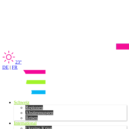
23°
DE
|
FR
Schweiz
Regionen
Abstimmungen
Reisen
International
Ukraine-Krieg