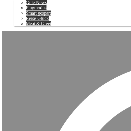
Gute News
Flugmodus
Smart gespart
Reise-Glück
Meat & Greet