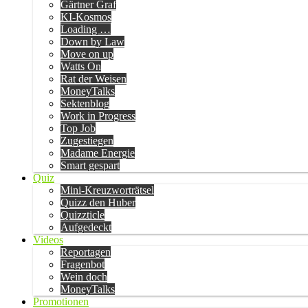
Gärtner Graf
KI-Kosmos
Loading …
Down by Law
Move on up
Watts On
Rat der Weisen
MoneyTalks
Sektenblog
Work in Progress
Top Job
Zugestiegen
Madame Energie
Smart gespart
Quiz
Mini-Kreuzworträtsel
Quizz den Huber
Quizzticle
Aufgedeckt
Videos
Reportagen
Fragenbot
Wein doch
MoneyTalks
Promotionen