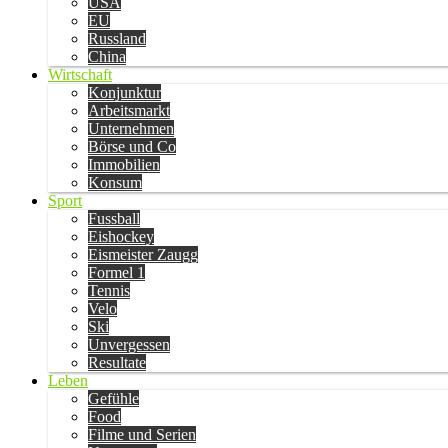
USA
EU
Russland
China
Wirtschaft
Konjunktur
Arbeitsmarkt
Unternehmen
Börse und Co
Immobilien
Konsum
Sport
Fussball
Eishockey
Eismeister Zaugg
Formel 1
Tennis
Velo
Ski
Unvergessen
Resultate
Leben
Gefühle
Food
Filme und Serien