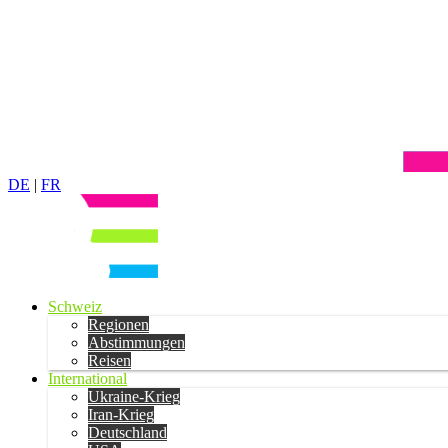
DE
|
FR
Schweiz
Regionen
Abstimmungen
Reisen
International
Ukraine-Krieg
Iran-Krieg
Deutschland