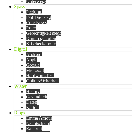
Unterwegs
Spass
Picdump
Fail-Dienstag
Cute News
Retro
Gerechtigkeit siegt
Dumm gelaufen
Klischeekanone
Digital
Android
Apple
Google
Microsoft
Hardware-Test
Online-Sicherheit
Wissen
History
Gesundheit
Daten
Karten
Blogs
Emma Amour
Nachtschicht
Rauszeit