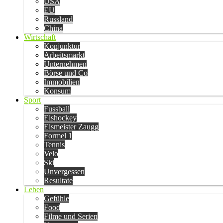
USA
EU
Russland
China
Wirtschaft
Konjunktur
Arbeitsmarkt
Unternehmen
Börse und Co
Immobilien
Konsum
Sport
Fussball
Eishockey
Eismeister Zaugg
Formel 1
Tennis
Velo
Ski
Unvergessen
Resultate
Leben
Gefühle
Food
Filme und Serien