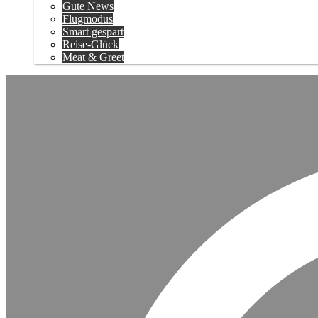
Gute News
Flugmodus
Smart gespart
Reise-Glück
Meat & Greet