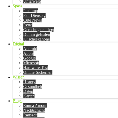
Unterwegs
Spass
Picdump
Fail-Dienstag
Cute News
Retro
Gerechtigkeit siegt
Dumm gelaufen
Klischeekanone
Digital
Android
Apple
Google
Microsoft
Hardware-Test
Online-Sicherheit
Wissen
History
Gesundheit
Daten
Karten
Blogs
Emma Amour
Nachtschicht
Rauszeit