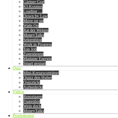
Gärtner Graf
KI-Kosmos
Loading …
Down by Law
Move on up
Watts On
Rat der Weisen
MoneyTalks
Sektenblog
Work in Progress
Top Job
Zugestiegen
Madame Energie
Smart gespart
Quiz
Mini-Kreuzworträtsel
Quizz den Huber
Quizzticle
Aufgedeckt
Videos
Reportagen
Fragenbot
Wein doch
MoneyTalks
Promotionen