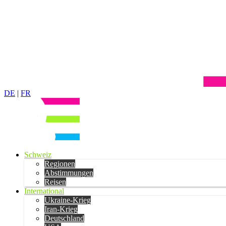
DE
|
FR
Schweiz
Regionen
Abstimmungen
Reisen
International
Ukraine-Krieg
Iran-Krieg
Deutschland