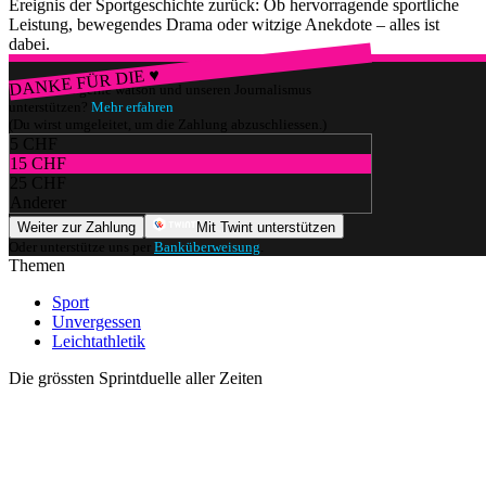
Ereignis der Sportgeschichte zurück: Ob hervorragende sportliche
Leistung, bewegendes Drama oder witzige Anekdote – alles ist
dabei.
DANKE FÜR DIE ♥
Würdest du gerne watson und unseren Journalismus
unterstützen?
Mehr erfahren
(Du wirst umgeleitet, um die Zahlung abzuschliessen.)
5 CHF
15 CHF
25 CHF
Anderer
Weiter zur Zahlung
Mit Twint unterstützen
Oder unterstütze uns per
Banküberweisung
.
Themen
Sport
Unvergessen
Leichtathletik
Die grössten Sprintduelle aller Zeiten