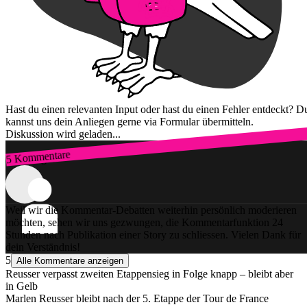
Hast du einen relevanten Input oder hast du einen Fehler entdeckt? D
kannst uns dein Anliegen gerne via Formular übermitteln.
Diskussion wird geladen...
5 Kommentare
Zum Login
Weil wir die Kommentar-Debatten weiterhin persönlich moderieren
möchten, sehen wir uns gezwungen, die Kommentarfunktion 24
Stunden nach Publikation einer Story zu schliessen. Vielen Dank für
dein Verständnis!
5
Alle Kommentare anzeigen
Reusser verpasst zweiten Etappensieg in Folge knapp – bleibt aber
in Gelb
Marlen Reusser bleibt nach der 5. Etappe der Tour de France