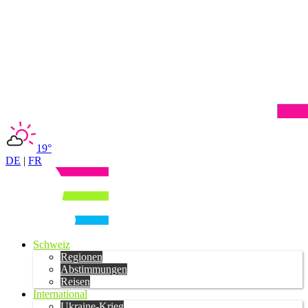
19°
DE
|
FR
Schweiz
Regionen
Abstimmungen
Reisen
International
Ukraine-Krieg