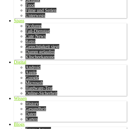
Food
Filme und Serien
Unterwegs
Spass
Picdump
Fail-Dienstag
Cute News
Retro
Gerechtigkeit siegt
Dumm gelaufen
Klischeekanone
Digital
Android
Apple
Google
Microsoft
Hardware-Test
Online-Sicherheit
Wissen
History
Gesundheit
Daten
Karten
Blogs