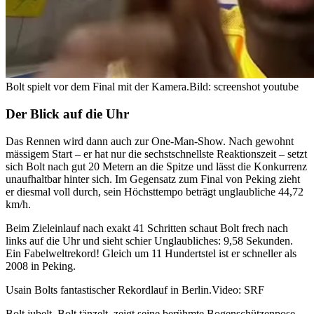
Bolt spielt vor dem Final mit der Kamera.
Bild: screenshot youtube
Der Blick auf die Uhr
Das Rennen wird dann auch zur One-Man-Show. Nach gewohnt
mässigem Start – er hat nur die sechstschnellste Reaktionszeit – setzt
sich Bolt nach gut 20 Metern an die Spitze und lässt die Konkurrenz
unaufhaltbar hinter sich. Im Gegensatz zum Final von Peking zieht
er diesmal voll durch, sein Höchsttempo beträgt unglaubliche 44,72
km/h.
Beim Zieleinlauf nach exakt 41 Schritten schaut Bolt frech nach
links auf die Uhr und sieht schier Unglaubliches: 9,58 Sekunden.
Ein Fabelweltrekord! Gleich um 11 Hundertstel ist er schneller als
2008 in Peking.
Usain Bolts fantastischer Rekordlauf in Berlin.
Video: SRF
Bolt jubelt, Bolt tänzelt, zeigt seine berühmte Bogenschützenpose,