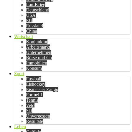
Iran-Krieg
Deutschland
USA
EU
Russland
China
Wirtschaft
Konjunktur
Arbeitsmarkt
Unternehmen
Börse und Co
Immobilien
Konsum
Sport
Fussball
Eishockey
Eismeister Zaugg
Formel 1
Tennis
Velo
Ski
Unvergessen
Resultate
Leben
Gefühle