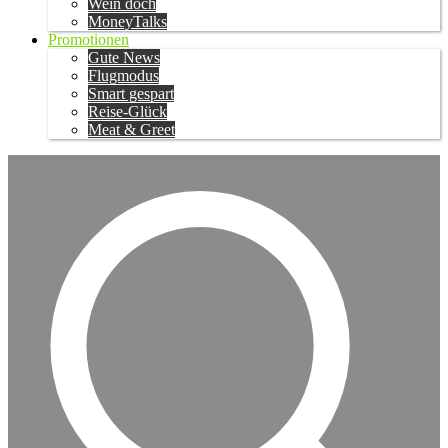
Wein doch
MoneyTalks
Promotionen
Gute News
Flugmodus
Smart gespart
Reise-Glück
Meat & Greet