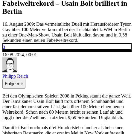
Fabelweltrekord – Usain Bolt brilliert in
Berlin
16. August 2009: Das vermeintliche Duell mit Herausforderer Tyson
Gay über 100 Meter verkommt bei der Leichtathletik-WM in Berlin
zu einer One-Man-Show. Usain Bolt läuft allen davon und in 9,58
Sekunden einen neuen Fabelweltrekord.
5
16.08.2024, 00:01
Philipp Reich
Folge mir
Bei den Olympischen Spielen 2008 in Peking staunt die ganze Welt.
Der Jamaikaner Usain Bolt läuft trotz offenem Schuhbändel und
einer fast demonstrativen Lässigkeit über 100 Meter einen neuen
Weltrekord. Schon nach 80 Metern bricht er seinen Lauf ab und
joggt über die Ziellinie. Trotzdem: 9,69 Sekunden. Unglaublich.
Damit ist Bolt nochmals drei Hundertstel schneller als bei seiner
bisherigen Bestmarke, die er erst im Mai in New York aufgestellt