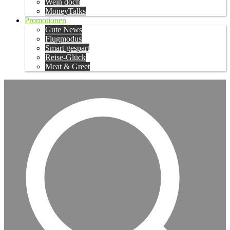
Wein doch
MoneyTalks
Promotionen
Gute News
Flugmodus
Smart gespart
Reise-Glück
Meat & Greet