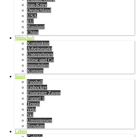
Iran-Krieg
Deutschland
USA
EU
Russland
China
Wirtschaft
Konjunktur
Arbeitsmarkt
Unternehmen
Börse und Co
Immobilien
Konsum
Sport
Fussball
Eishockey
Eismeister Zaugg
Formel 1
Tennis
Velo
Ski
Unvergessen
Resultate
Leben
Gefühle