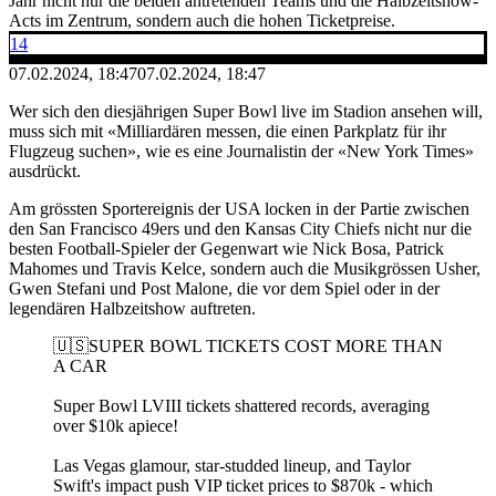
Jahr nicht nur die beiden antretenden Teams und die Halbzeitshow-
Acts im Zentrum, sondern auch die hohen Ticketpreise.
14
07.02.2024, 18:47
07.02.2024, 18:47
Wer sich den diesjährigen Super Bowl live im Stadion ansehen will,
muss sich mit «Milliardären messen, die einen Parkplatz für ihr
Flugzeug suchen», wie es eine Journalistin der «New York Times»
ausdrückt.
Am grössten Sportereignis der USA locken in der Partie zwischen
den San Francisco 49ers und den Kansas City Chiefs nicht nur die
besten Football-Spieler der Gegenwart wie Nick Bosa, Patrick
Mahomes und Travis Kelce, sondern auch die Musikgrössen Usher,
Gwen Stefani und Post Malone, die vor dem Spiel oder in der
legendären Halbzeitshow auftreten.
🇺🇸SUPER BOWL TICKETS COST MORE THAN
A CAR
Super Bowl LVIII tickets shattered records, averaging
over $10k apiece!
Las Vegas glamour, star-studded lineup, and Taylor
Swift's impact push VIP ticket prices to $870k - which