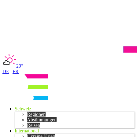
29°
DE
|
FR
Schweiz
Regionen
Abstimmungen
Reisen
International
Ukraine-Krieg