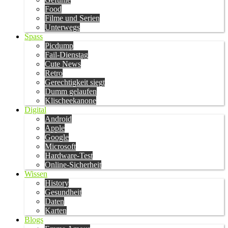
Food
Filme und Serien
Unterwegs
Spass
Picdump
Fail-Dienstag
Cute News
Retro
Gerechtigkeit siegt
Dumm gelaufen
Klischeekanone
Digital
Android
Apple
Google
Microsoft
Hardware-Test
Online-Sicherheit
Wissen
History
Gesundheit
Daten
Karten
Blogs