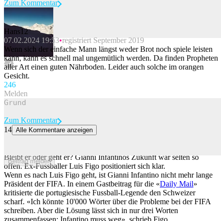
Zum Kommentar
Hans12
07.02.2024 19:53
registriert September 2019
Beitrag melden
Wenn sich der einfache Mann längst weder Brot noch spiele leisten
kann, kann es schnell mal ungemütlich werden. Da finden Propheten
aller Art einen guten Nährboden. Leider auch solche im orangen
Gesicht.
24
6
Melden
Zum Kommentar
14
Alle Kommentare anzeigen
«Infantino muss weg»: Legende Figo schiesst scharf gegen FIFA-
Präsidenten
Bleibt er oder geht er? Gianni Infantinos Zukunft war selten so
Beitrag melden
offen. Ex-Fussballer Luis Figo positioniert sich klar.
Wenn es nach Luis Figo geht, ist Gianni Infantino nicht mehr lange
Präsident der FIFA. In einem Gastbeitrag für die «
Daily Mail
»
kritisierte die portugiesische Fussball-Legende den Schweizer
scharf. «Ich könnte 10'000 Wörter über die Probleme bei der FIFA
schreiben. Aber die Lösung lässt sich in nur drei Worten
zusammenfassen: Infantino muss weg», schrieb Figo.