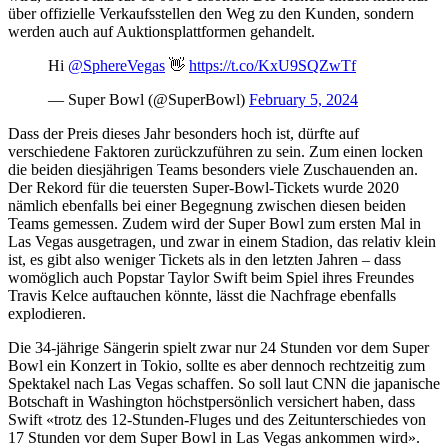
über offizielle Verkaufsstellen den Weg zu den Kunden, sondern
werden auch auf Auktionsplattformen gehandelt.
Hi
@SphereVegas
👋
https://t.co/KxU9SQZwTf
— Super Bowl (@SuperBowl)
February 5, 2024
Dass der Preis dieses Jahr besonders hoch ist, dürfte auf
verschiedene Faktoren zurückzuführen zu sein. Zum einen locken
die beiden diesjährigen Teams besonders viele Zuschauenden an.
Der Rekord für die teuersten Super-Bowl-Tickets wurde 2020
nämlich ebenfalls bei einer Begegnung zwischen diesen beiden
Teams gemessen. Zudem wird der Super Bowl zum ersten Mal in
Las Vegas ausgetragen, und zwar in einem Stadion, das relativ klein
ist, es gibt also weniger Tickets als in den letzten Jahren – dass
womöglich auch Popstar Taylor Swift beim Spiel ihres Freundes
Travis Kelce auftauchen könnte, lässt die Nachfrage ebenfalls
explodieren.
Die 34-jährige Sängerin spielt zwar nur 24 Stunden vor dem Super
Bowl ein Konzert in Tokio, sollte es aber dennoch rechtzeitig zum
Spektakel nach Las Vegas schaffen. So soll laut CNN die japanische
Botschaft in Washington höchstpersönlich versichert haben, dass
Swift «trotz des 12-Stunden-Fluges und des Zeitunterschiedes von
17 Stunden vor dem Super Bowl in Las Vegas ankommen wird».