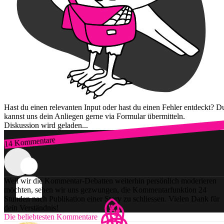
Hast du einen relevanten Input oder hast du einen Fehler entdeckt? D
kannst uns dein Anliegen gerne via Formular übermitteln.
Diskussion wird geladen...
14 Kommentare
Zum Login
Weil wir die Kommentar-Debatten weiterhin persönlich moderieren
möchten, sehen wir uns gezwungen, die Kommentarfunktion 24
Stunden nach Publikation einer Story zu schliessen. Vielen Dank für
dein Verständnis!
Die beliebtesten Kommentare