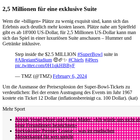
2,5 Millionen für eine exklusive Suite
Wem die «billigen» Plätze zu wenig exquisit sind, kann sich das
Erlebnis auch deutlich mehr kosten lassen. Plätze nahe am Spielfeld
gibt es ab 18'000 US-Dollar, für 2,5 Millionen US-Dollar kann man
sich das Spiel in einer luxuriösen Suite anschauen – Hummer und
Getränke inklusive.
Step inside the $2.5 MILLION
#SuperBowl
suite in
#AllegiantStadium
🤑🏈✨
#Chiefs
#49ers
pic.twitter.com/0H1qkHBByF
— TMZ (@TMZ)
February 6, 2024
Um die Ausmasse der Preisexplosion der Super-Bowl-Tickets zu
verdeutlichen: Bei der ersten Austragung des Events im Jahr 1967
kostete ein Ticket 12 Dollar (inflationsbereinigt ca. 100 Dollar). (kat)
Mehr Sport
Anouk Vergé-Dépré und Joana Mäder: «Ich würde uns nicht al
beste Freundinnen bezeichnen»
Spektakuläre Premier League – was im englischen
Meisterkampf für wen spricht