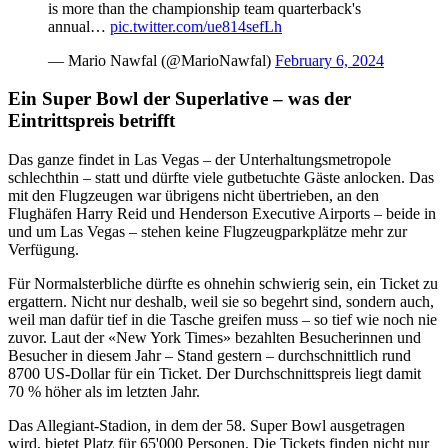
is more than the championship team quarterback's
annual…
pic.twitter.com/ue814sefLh
— Mario Nawfal (@MarioNawfal)
February 6, 2024
Ein Super Bowl der Superlative – was der
Eintrittspreis betrifft
Das ganze findet in Las Vegas – der Unterhaltungsmetropole
schlechthin – statt und dürfte viele gutbetuchte Gäste anlocken. Das
mit den Flugzeugen war übrigens nicht übertrieben, an den
Flughäfen Harry Reid und Henderson Executive Airports – beide in
und um Las Vegas – stehen keine Flugzeugparkplätze mehr zur
Verfügung.
Für Normalsterbliche dürfte es ohnehin schwierig sein, ein Ticket zu
ergattern. Nicht nur deshalb, weil sie so begehrt sind, sondern auch,
weil man dafür tief in die Tasche greifen muss – so tief wie noch nie
zuvor. Laut der «New York Times» bezahlten Besucherinnen und
Besucher in diesem Jahr – Stand gestern – durchschnittlich rund
8700 US-Dollar für ein Ticket. Der Durchschnittspreis liegt damit
70 % höher als im letzten Jahr.
Das Allegiant-Stadion, in dem der 58. Super Bowl ausgetragen
wird, bietet Platz für 65'000 Personen. Die Tickets finden nicht nur