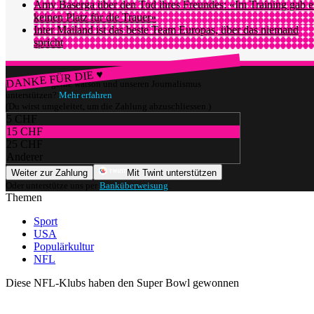
Amy Baserga über den Tod ihres Freundes: «Im Training gab e
keinen Platz für die Trauer»
Inter Mailand ist das beste Team Europas, über das niemand
spricht
DANKE FÜR DIE ♥
Würdest du gerne watson und unseren Journalismus
unterstützen?
Mehr erfahren
(Du wirst umgeleitet, um die Zahlung abzuschliessen.)
5 CHF
15 CHF
25 CHF
Anderer
Weiter zur Zahlung
Mit Twint unterstützen
Oder unterstütze uns per
Banküberweisung
.
Themen
Sport
USA
Populärkultur
NFL
Diese NFL-Klubs haben den Super Bowl gewonnen