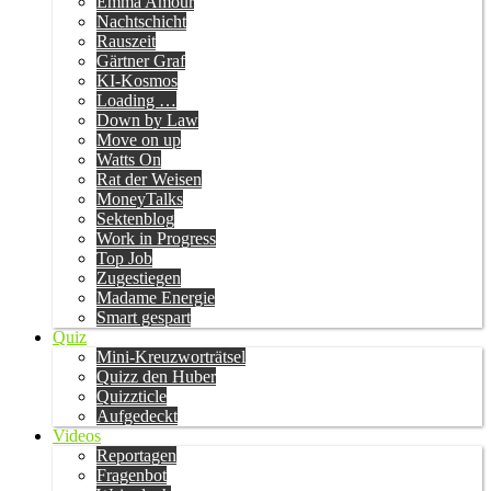
Emma Amour
Nachtschicht
Rauszeit
Gärtner Graf
KI-Kosmos
Loading …
Down by Law
Move on up
Watts On
Rat der Weisen
MoneyTalks
Sektenblog
Work in Progress
Top Job
Zugestiegen
Madame Energie
Smart gespart
Quiz
Mini-Kreuzworträtsel
Quizz den Huber
Quizzticle
Aufgedeckt
Videos
Reportagen
Fragenbot