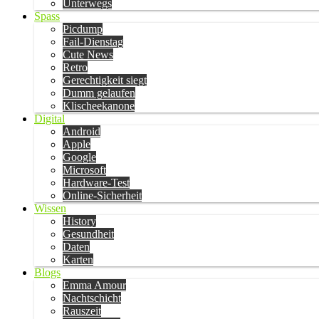
Unterwegs
Spass
Picdump
Fail-Dienstag
Cute News
Retro
Gerechtigkeit siegt
Dumm gelaufen
Klischeekanone
Digital
Android
Apple
Google
Microsoft
Hardware-Test
Online-Sicherheit
Wissen
History
Gesundheit
Daten
Karten
Blogs
Emma Amour
Nachtschicht
Rauszeit