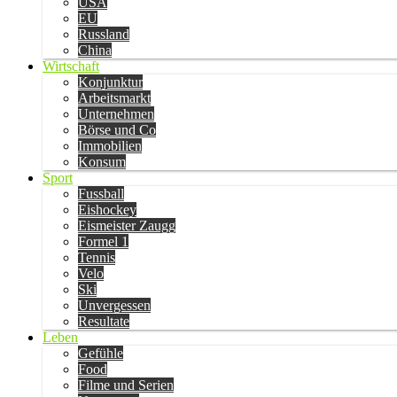
USA
EU
Russland
China
Wirtschaft
Konjunktur
Arbeitsmarkt
Unternehmen
Börse und Co
Immobilien
Konsum
Sport
Fussball
Eishockey
Eismeister Zaugg
Formel 1
Tennis
Velo
Ski
Unvergessen
Resultate
Leben
Gefühle
Food
Filme und Serien