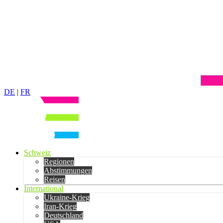
DE
|
FR
Schweiz
Regionen
Abstimmungen
Reisen
International
Ukraine-Krieg
Iran-Krieg
Deutschland