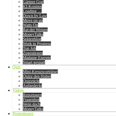
Gärtner Graf
KI-Kosmos
Loading …
Down by Law
Move on up
Watts On
Rat der Weisen
MoneyTalks
Sektenblog
Work in Progress
Top Job
Zugestiegen
Madame Energie
Smart gespart
Quiz
Mini-Kreuzworträtsel
Quizz den Huber
Quizzticle
Aufgedeckt
Videos
Reportagen
Fragenbot
Wein doch
MoneyTalks
Promotionen