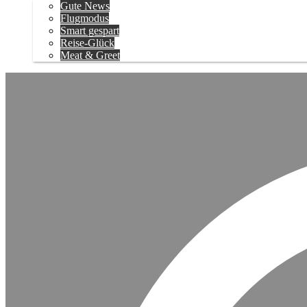
Gute News
Flugmodus
Smart gespart
Reise-Glück
Meat & Greet