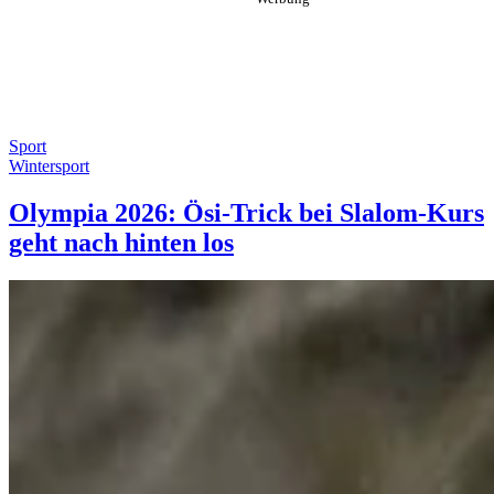
Sport
Wintersport
Olympia 2026: Ösi-Trick bei Slalom-Kurs
geht nach hinten los