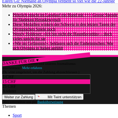
Eileen Gu: Niemand an Olympia verdient so viel wie die 22-Jährige
Mehr zu Olympia 2026:
Plötzlich mischt im Langlauf ein Hund mit +++ Grosse Spende
für Skeletoni Heraskewytsch
Diese Medaillen winken der Schweiz in den letzten Tagen der
Olympischen Spiele noch
Wendy Holdener: «Ich bin nicht die Hauptfavoritin» – doch
vieles spricht für sie
«Wie im Gefängnis!», beklagen sich die Einheimischen: Wie
sich Olympia in Italien anfühlt
DANKE FÜR DIE ♥
Würdest du gerne watson und unseren Journalismus
unterstützen?
Mehr erfahren
(Du wirst umgeleitet, um die Zahlung abzuschliessen.)
5 CHF
15 CHF
25 CHF
Anderer
Weiter zur Zahlung
Mit Twint unterstützen
Oder unterstütze uns per
Banküberweisung
.
Themen
Sport