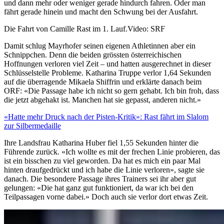
und dann mehr oder weniger gerade hindurch fahren. Oder man
fährt gerade hinein und macht den Schwung bei der Ausfahrt.
Die Fahrt von Camille Rast im 1. Lauf.
Video: SRF
Damit schlug Mayrhofer seinen eigenen Athletinnen aber ein
Schnippchen. Denn die beiden grössten österreichischen
Hoffnungen verloren viel Zeit – und hatten ausgerechnet in dieser
Schlüsselstelle Probleme. Katharina Truppe verlor 1,64 Sekunden
auf die überragende Mikaela Shiffrin und erklärte danach beim
ORF: «Die Passage habe ich nicht so gern gehabt. Ich bin froh, dass
die jetzt abgehakt ist. Manchen hat sie gepasst, anderen nicht.»
«Hatte mehr Druck nach der Pisten-Kritik»: Rast fährt im Slalom
zur Silbermedaille
Ihre Landsfrau Katharina Huber fiel 1,55 Sekunden hinter die
Führende zurück. «Ich wollte es mit der frechen Linie probieren, das
ist ein bisschen zu viel geworden. Da hat es mich ein paar Mal
hinten draufgedrückt und ich habe die Linie verloren», sagte sie
danach. Die besondere Passage ihres Trainers sei ihr aber gut
gelungen: «Die hat ganz gut funktioniert, da war ich bei den
Teilpassagen vorne dabei.» Doch auch sie verlor dort etwas Zeit.