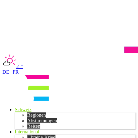
21°
DE
|
FR
Schweiz
Regionen
Abstimmungen
Reisen
International
Ukraine-Krieg