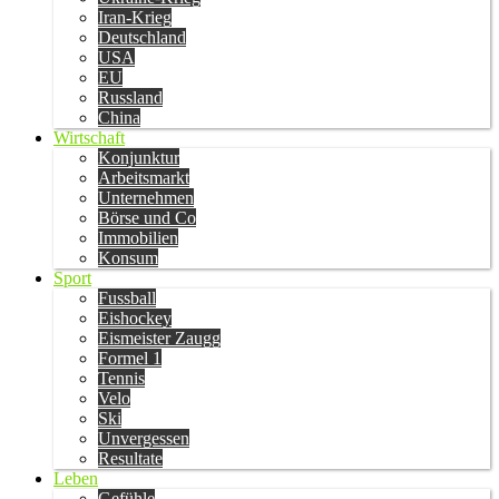
Iran-Krieg
Deutschland
USA
EU
Russland
China
Wirtschaft
Konjunktur
Arbeitsmarkt
Unternehmen
Börse und Co
Immobilien
Konsum
Sport
Fussball
Eishockey
Eismeister Zaugg
Formel 1
Tennis
Velo
Ski
Unvergessen
Resultate
Leben
Gefühle