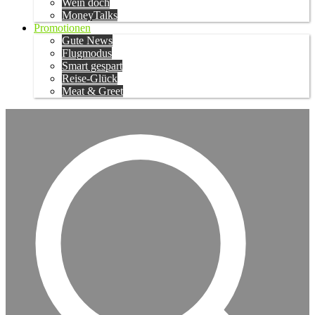
Wein doch
MoneyTalks
Promotionen
Gute News
Flugmodus
Smart gespart
Reise-Glück
Meat & Greet