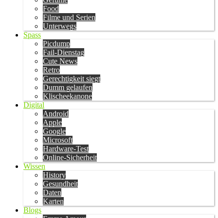
Food
Filme und Serien
Unterwegs
Spass
Picdump
Fail-Dienstag
Cute News
Retro
Gerechtigkeit siegt
Dumm gelaufen
Klischeekanone
Digital
Android
Apple
Google
Microsoft
Hardware-Test
Online-Sicherheit
Wissen
History
Gesundheit
Daten
Karten
Blogs