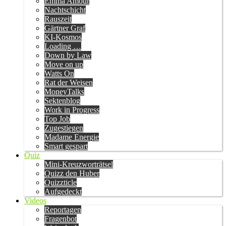
Emma Amour
Nachtschicht
Rauszeit
Gärtner Graf
KI-Kosmos
Loading …
Down by Law
Move on up
Watts On
Rat der Weisen
MoneyTalks
Sektenblog
Work in Progress
Top Job
Zugestiegen
Madame Energie
Smart gespart
Quiz
Mini-Kreuzworträtsel
Quizz den Huber
Quizzticle
Aufgedeckt
Videos
Reportagen
Fragenbot