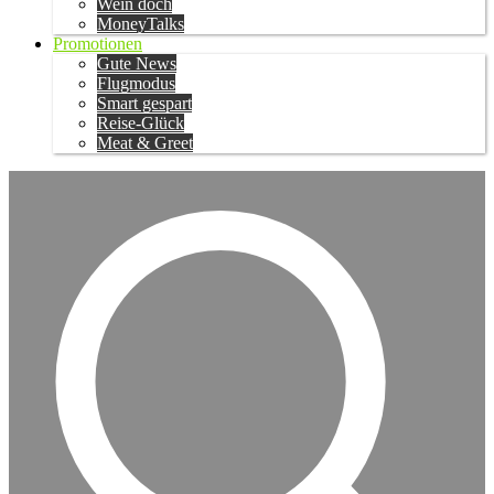
Wein doch
MoneyTalks
Promotionen
Gute News
Flugmodus
Smart gespart
Reise-Glück
Meat & Greet