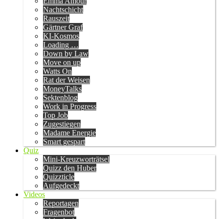
Emma Amour
Nachtschicht
Rauszeit
Gärtner Graf
KI-Kosmos
Loading …
Down by Law
Move on up
Watts On
Rat der Weisen
MoneyTalks
Sektenblog
Work in Progress
Top Job
Zugestiegen
Madame Energie
Smart gespart
Quiz
Mini-Kreuzworträtsel
Quizz den Huber
Quizzticle
Aufgedeckt
Videos
Reportagen
Fragenbot