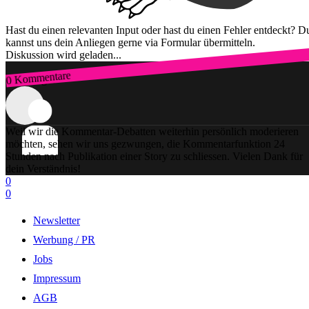
Hast du einen relevanten Input oder hast du einen Fehler entdeckt? D
kannst uns dein Anliegen gerne via Formular übermitteln.
Diskussion wird geladen...
0 Kommentare
Zum Login
Weil wir die Kommentar-Debatten weiterhin persönlich moderieren
möchten, sehen wir uns gezwungen, die Kommentarfunktion 24
Stunden nach Publikation einer Story zu schliessen. Vielen Dank für
dein Verständnis!
0
0
Newsletter
Werbung / PR
Jobs
Impressum
AGB