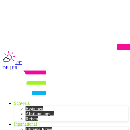
29°
DE
|
FR
Schweiz
Regionen
Abstimmungen
Reisen
International
Ukraine-Krieg