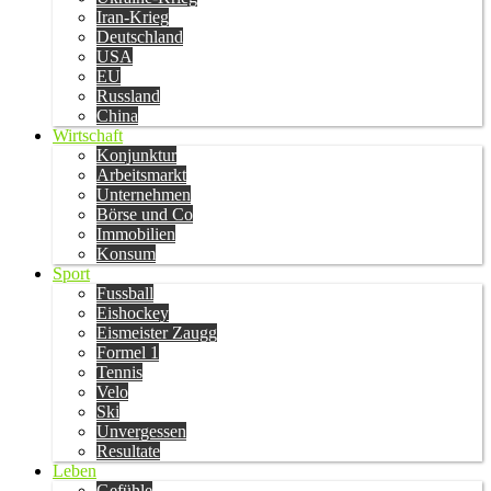
Iran-Krieg
Deutschland
USA
EU
Russland
China
Wirtschaft
Konjunktur
Arbeitsmarkt
Unternehmen
Börse und Co
Immobilien
Konsum
Sport
Fussball
Eishockey
Eismeister Zaugg
Formel 1
Tennis
Velo
Ski
Unvergessen
Resultate
Leben
Gefühle