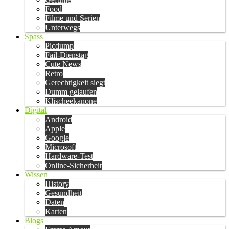
Food
Filme und Serien
Unterwegs
Spass
Picdump
Fail-Dienstag
Cute News
Retro
Gerechtigkeit siegt
Dumm gelaufen
Klischeekanone
Digital
Android
Apple
Google
Microsoft
Hardware-Test
Online-Sicherheit
Wissen
History
Gesundheit
Daten
Karten
Blogs