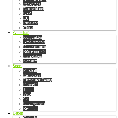
Iran-Krieg
Deutschland
USA
EU
Russland
China
Wirtschaft
Konjunktur
Arbeitsmarkt
Unternehmen
Börse und Co
Immobilien
Konsum
Sport
Fussball
Eishockey
Eismeister Zaugg
Formel 1
Tennis
Velo
Ski
Unvergessen
Resultate
Leben
Gefühle