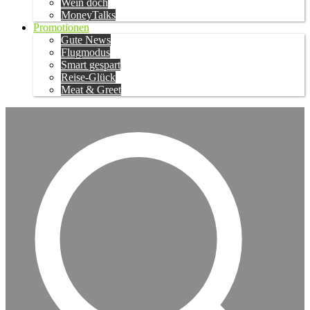
Wein doch
MoneyTalks
Promotionen
Gute News
Flugmodus
Smart gespart
Reise-Glück
Meat & Greet