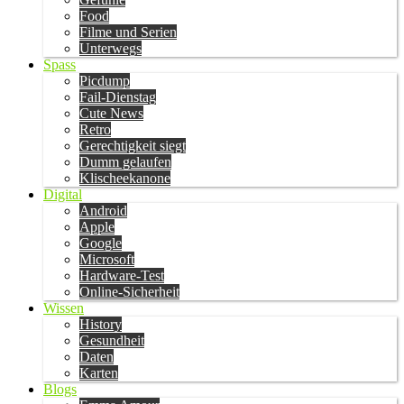
Food
Filme und Serien
Unterwegs
Spass
Picdump
Fail-Dienstag
Cute News
Retro
Gerechtigkeit siegt
Dumm gelaufen
Klischeekanone
Digital
Android
Apple
Google
Microsoft
Hardware-Test
Online-Sicherheit
Wissen
History
Gesundheit
Daten
Karten
Blogs