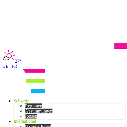
27°
DE
|
FR
Schweiz
Regionen
Abstimmungen
Reisen
International
Ukraine-Krieg