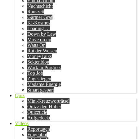
Emma Amour
Nachtschicht
Rauszeit
Gärtner Graf
KI-Kosmos
Loading …
Down by Law
Move on up
Watts On
Rat der Weisen
MoneyTalks
Sektenblog
Work in Progress
Top Job
Zugestiegen
Madame Energie
Smart gespart
Quiz
Mini-Kreuzworträtsel
Quizz den Huber
Quizzticle
Aufgedeckt
Videos
Reportagen
Fragenbot