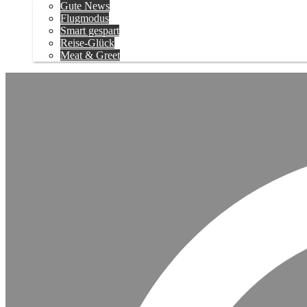
Gute News
Flugmodus
Smart gespart
Reise-Glück
Meat & Greet