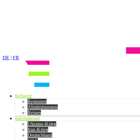
DE
|
FR
Schweiz
Regionen
Abstimmungen
Reisen
International
Ukraine-Krieg
Iran-Krieg
Deutschland