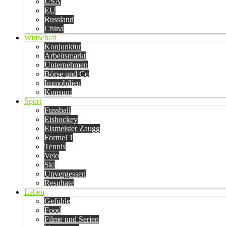
USA
EU
Russland
China
Wirtschaft
Konjunktur
Arbeitsmarkt
Unternehmen
Börse und Co
Immobilien
Konsum
Sport
Fussball
Eishockey
Eismeister Zaugg
Formel 1
Tennis
Velo
Ski
Unvergessen
Resultate
Leben
Gefühle
Food
Filme und Serien