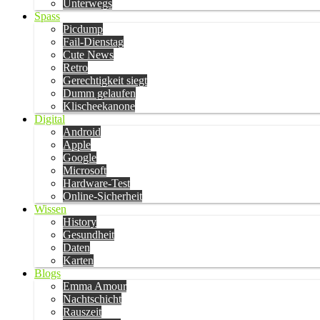
Unterwegs
Spass
Picdump
Fail-Dienstag
Cute News
Retro
Gerechtigkeit siegt
Dumm gelaufen
Klischeekanone
Digital
Android
Apple
Google
Microsoft
Hardware-Test
Online-Sicherheit
Wissen
History
Gesundheit
Daten
Karten
Blogs
Emma Amour
Nachtschicht
Rauszeit