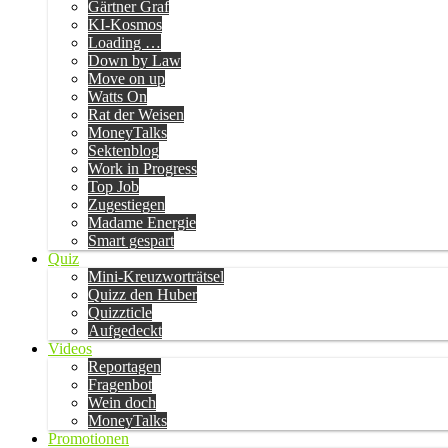
Gärtner Graf
KI-Kosmos
Loading …
Down by Law
Move on up
Watts On
Rat der Weisen
MoneyTalks
Sektenblog
Work in Progress
Top Job
Zugestiegen
Madame Energie
Smart gespart
Quiz
Mini-Kreuzworträtsel
Quizz den Huber
Quizzticle
Aufgedeckt
Videos
Reportagen
Fragenbot
Wein doch
MoneyTalks
Promotionen