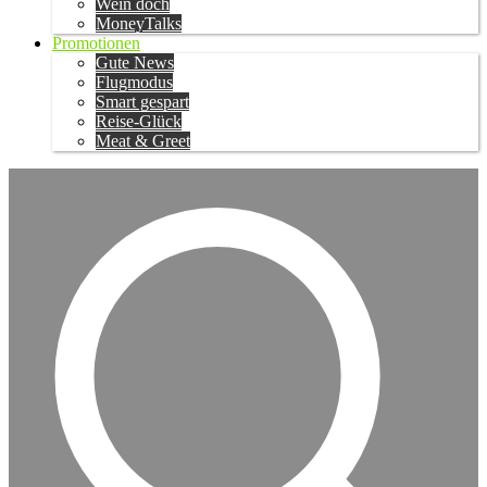
Wein doch
MoneyTalks
Promotionen
Gute News
Flugmodus
Smart gespart
Reise-Glück
Meat & Greet