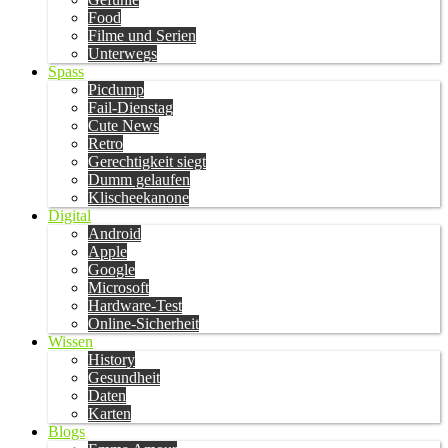
Food
Filme und Serien
Unterwegs
Spass
Picdump
Fail-Dienstag
Cute News
Retro
Gerechtigkeit siegt
Dumm gelaufen
Klischeekanone
Digital
Android
Apple
Google
Microsoft
Hardware-Test
Online-Sicherheit
Wissen
History
Gesundheit
Daten
Karten
Blogs