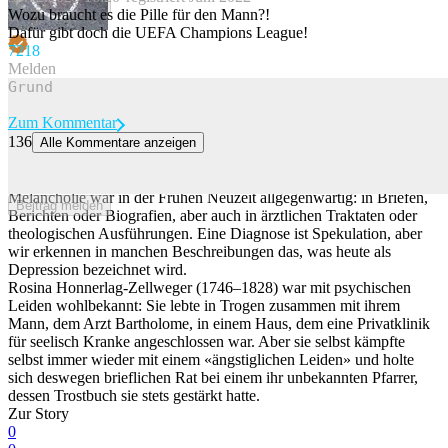
Beitrag melden
Wozu braucht es die Pille für den Mann?!
Dafür gibt doch die UEFA Champions League!
72
18
Melden
Zum Kommentar
136
Alle Kommentare anzeigen
Was man früher gegen «Melancholie» tat – und warum Betroffene
schwiegen
Melancholie war in der Frühen Neuzeit allgegenwärtig: in Briefen,
Beitrag melden
Berichten oder Biografien, aber auch in ärztlichen Traktaten oder
theologischen Ausführungen. Eine Diagnose ist Spekulation, aber
wir erkennen in manchen Beschreibungen das, was heute als
Depression bezeichnet wird.
Rosina Honnerlag-Zellweger (1746–1828) war mit psychischen
Leiden wohlbekannt: Sie lebte in Trogen zusammen mit ihrem
Mann, dem Arzt Bartholome, in einem Haus, dem eine Privatklinik
für seelisch Kranke angeschlossen war. Aber sie selbst kämpfte
selbst immer wieder mit einem «ängstiglichen Leiden» und holte
sich deswegen brieflichen Rat bei einem ihr unbekannten Pfarrer,
dessen Trostbuch sie stets gestärkt hatte.
Zur Story
0