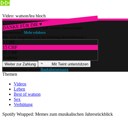
Video: watson/lea bloch
DANKE FÜR DIE ♥
Würdest du gerne watson und unseren Journalismus
unterstützen?
Mehr erfahren
(Du wirst umgeleitet, um die Zahlung abzuschliessen.)
5 CHF
15 CHF
25 CHF
Anderer
Weiter zur Zahlung
Mit Twint unterstützen
Oder unterstütze uns per
Banküberweisung
.
Themen
Videos
Leben
Best of watson
Sex
Verhütung
Spotify Wrapped: Memes zum musikalischen Jahresrückblick