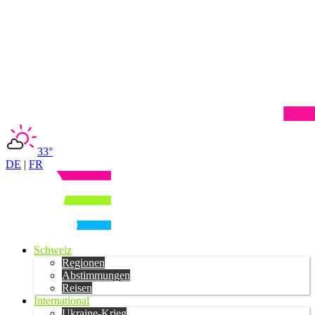
33°
DE
|
FR
Schweiz
Regionen
Abstimmungen
Reisen
International
Ukraine-Krieg