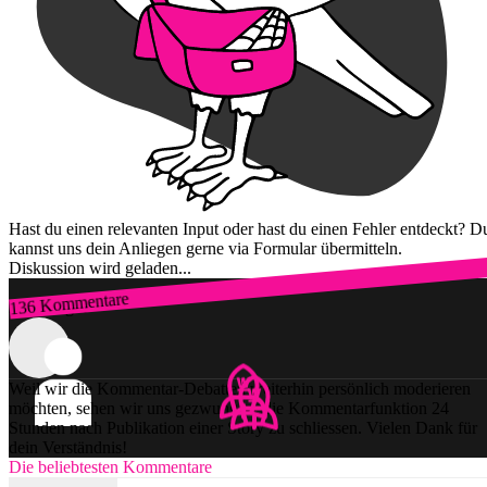
Hast du einen relevanten Input oder hast du einen Fehler entdeckt? D
kannst uns dein Anliegen gerne via Formular übermitteln.
Diskussion wird geladen...
136 Kommentare
Zum Login
Weil wir die Kommentar-Debatten weiterhin persönlich moderieren
möchten, sehen wir uns gezwungen, die Kommentarfunktion 24
Stunden nach Publikation einer Story zu schliessen. Vielen Dank für
dein Verständnis!
Die beliebtesten Kommentare