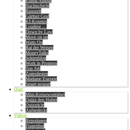
Emma Amour
Nachtschicht
Rauszeit
Gärtner Graf
KI-Kosmos
Loading …
Down by Law
Move on up
Watts On
Rat der Weisen
MoneyTalks
Sektenblog
Work in Progress
Top Job
Zugestiegen
Madame Energie
Smart gespart
Quiz
Mini-Kreuzworträtsel
Quizz den Huber
Quizzticle
Aufgedeckt
Videos
Reportagen
Fragenbot