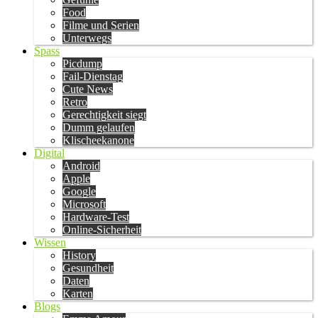
Food
Filme und Serien
Unterwegs
Spass
Picdump
Fail-Dienstag
Cute News
Retro
Gerechtigkeit siegt
Dumm gelaufen
Klischeekanone
Digital
Android
Apple
Google
Microsoft
Hardware-Test
Online-Sicherheit
Wissen
History
Gesundheit
Daten
Karten
Blogs