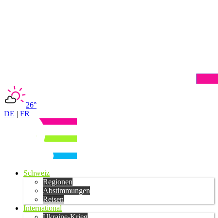
26°
DE
|
FR
Schweiz
Regionen
Abstimmungen
Reisen
International
Ukraine-Krieg