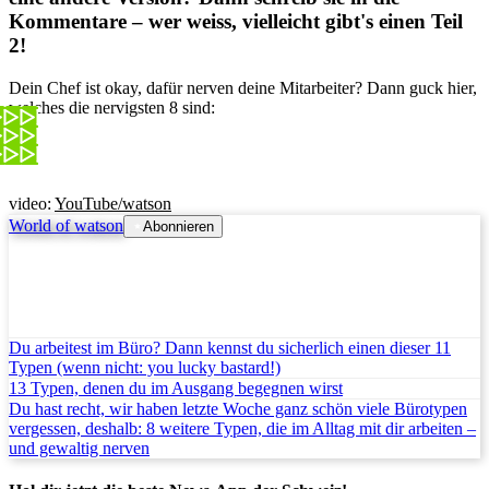
Kommentare – wer weiss, vielleicht gibt's einen Teil
2!
Dein Chef ist okay, dafür nerven deine Mitarbeiter? Dann guck hier,
welches die nervigsten 8 sind:
video:
YouTube/watson
World of watson
Abonnieren
Du arbeitest im Büro? Dann kennst du sicherlich einen dieser 11
Typen (wenn nicht: you lucky bastard!)
13 Typen, denen du im Ausgang begegnen wirst
Du hast recht, wir haben letzte Woche ganz schön viele Bürotypen
vergessen, deshalb: 8 weitere Typen, die im Alltag mit dir arbeiten –
und gewaltig nerven