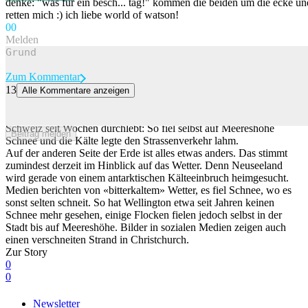
denke: "was für ein besch... tag!" kommen die beiden um die ecke un
retten mich :) ich liebe world of watson!
0
0
Melden
Zum Kommentar
13
Alle Kommentare anzeigen
Während wir schwitzen: Hier herrscht gerade «bitterkalter» Winter
In Neuseeland passiert gerade das Gegenteil von dem, was die
Schweiz seit Wochen durchlebt: So fiel selbst auf Meereshöhe
Beitrag melden
Schnee und die Kälte legte den Strassenverkehr lahm.
Auf der anderen Seite der Erde ist alles etwas anders. Das stimmt
zumindest derzeit im Hinblick auf das Wetter. Denn Neuseeland
wird gerade von einem antarktischen Kälteeinbruch heimgesucht.
Medien berichten von «bitterkaltem» Wetter, es fiel Schnee, wo es
sonst selten schneit. So hat Wellington etwa seit Jahren keinen
Schnee mehr gesehen, einige Flocken fielen jedoch selbst in der
Stadt bis auf Meereshöhe. Bilder in sozialen Medien zeigen auch
einen verschneiten Strand in Christchurch.
Zur Story
0
0
Newsletter