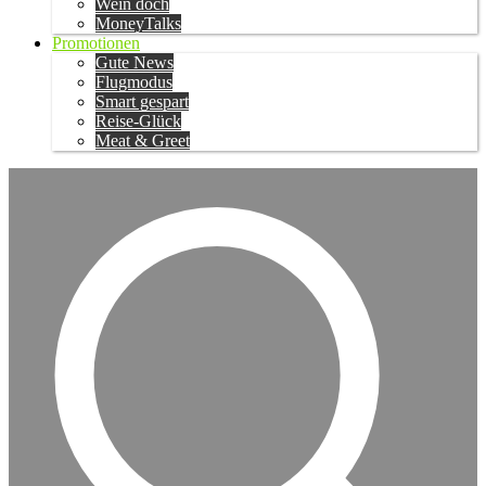
Wein doch
MoneyTalks
Promotionen
Gute News
Flugmodus
Smart gespart
Reise-Glück
Meat & Greet