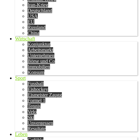
Iran-Krieg
Deutschland
USA
EU
Russland
China
Wirtschaft
Konjunktur
Arbeitsmarkt
Unternehmen
Börse und Co
Immobilien
Konsum
Sport
Fussball
Eishockey
Eismeister Zaugg
Formel 1
Tennis
Velo
Ski
Unvergessen
Resultate
Leben
Gefühle