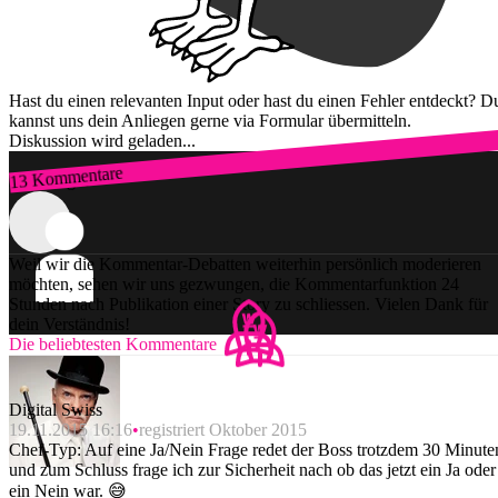
Hast du einen relevanten Input oder hast du einen Fehler entdeckt? D
kannst uns dein Anliegen gerne via Formular übermitteln.
Diskussion wird geladen...
13 Kommentare
Zum Login
Weil wir die Kommentar-Debatten weiterhin persönlich moderieren
möchten, sehen wir uns gezwungen, die Kommentarfunktion 24
Stunden nach Publikation einer Story zu schliessen. Vielen Dank für
dein Verständnis!
Die beliebtesten Kommentare
Digital Swiss
19.11.2015 16:16
registriert Oktober 2015
Chef-Typ: Auf eine Ja/Nein Frage redet der Boss trotzdem 30 Minute
und zum Schluss frage ich zur Sicherheit nach ob das jetzt ein Ja oder
ein Nein war. 😅