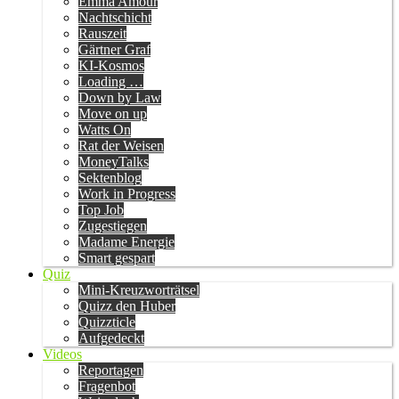
Emma Amour
Nachtschicht
Rauszeit
Gärtner Graf
KI-Kosmos
Loading …
Down by Law
Move on up
Watts On
Rat der Weisen
MoneyTalks
Sektenblog
Work in Progress
Top Job
Zugestiegen
Madame Energie
Smart gespart
Quiz
Mini-Kreuzworträtsel
Quizz den Huber
Quizzticle
Aufgedeckt
Videos
Reportagen
Fragenbot