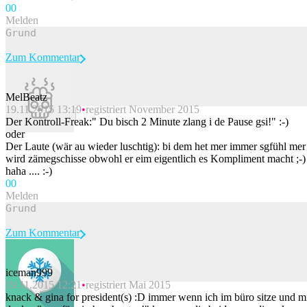
0
0
Melden
Zum Kommentar
MelBeatz
19.11.2015 13:19
registriert November 2015
Beitrag melden
Der Kontroll-Freak:" Du bisch 2 Minute zlang i de Pause gsi!" :-)
oder
Der Laute (wär au wieder luschtig): bi dem het mer immer sgfühl mer
wird zämegschisse obwohl er eim eigentlich es Kompliment macht ;-)
haha .... :-)
0
0
Melden
Zum Kommentar
iceman999
19.11.2015 12:21
registriert Mai 2015
Beitrag melden
knack & gina for president(s) :D immer wenn ich im büro sitze und m