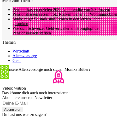
Mehr zum Thema:
Pensionskassen erzielen 2025 Nettorendite von 5,3 Prozent
Pensionskassen setzen trotz Risiken weiter auf Wohnimmobilie
Studie zeigt: So stark sind Renten in den letzten Jahren
gesunken
Wie sich Schweizer Geldverwalter am Honigtopf der
Pensionskassen stärken
Themen
Wirtschaft
Altersvorsorge
Geld
Ist unsere Altersvorsorge noch sicher, Monika Bütler?
Video: watson
Das könnte dich auch noch interessieren:
Abonniere unseren Newsletter
Abonnieren
Du hast uns was zu sagen?