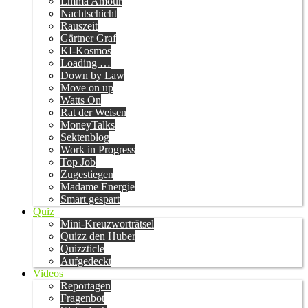
Emma Amour
Nachtschicht
Rauszeit
Gärtner Graf
KI-Kosmos
Loading …
Down by Law
Move on up
Watts On
Rat der Weisen
MoneyTalks
Sektenblog
Work in Progress
Top Job
Zugestiegen
Madame Energie
Smart gespart
Quiz
Mini-Kreuzworträtsel
Quizz den Huber
Quizzticle
Aufgedeckt
Videos
Reportagen
Fragenbot