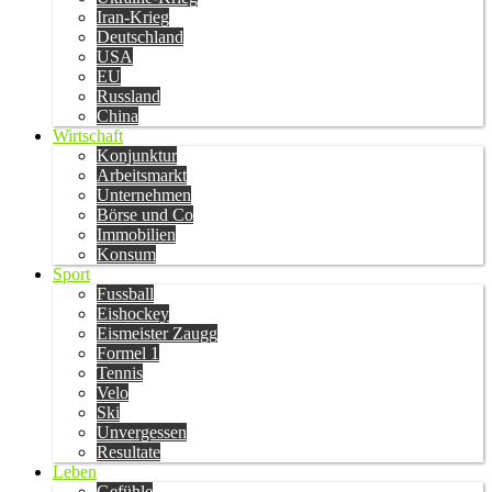
Iran-Krieg
Deutschland
USA
EU
Russland
China
Wirtschaft
Konjunktur
Arbeitsmarkt
Unternehmen
Börse und Co
Immobilien
Konsum
Sport
Fussball
Eishockey
Eismeister Zaugg
Formel 1
Tennis
Velo
Ski
Unvergessen
Resultate
Leben
Gefühle