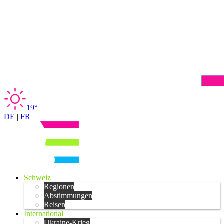
19°
DE
|
FR
Schweiz
Regionen
Abstimmungen
Reisen
International
Ukraine-Krieg