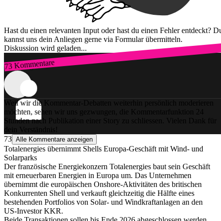
Hast du einen relevanten Input oder hast du einen Fehler entdeckt? D
kannst uns dein Anliegen gerne via Formular übermitteln.
Diskussion wird geladen...
73 Kommentare
Zum Login
Weil wir die Kommentar-Debatten weiterhin persönlich moderieren
möchten, sehen wir uns gezwungen, die Kommentarfunktion 24
Stunden nach Publikation einer Story zu schliessen. Vielen Dank für
dein Verständnis!
73
Alle Kommentare anzeigen
Totalenergies übernimmt Shells Europa-Geschäft mit Wind- und
Solarparks
Der französische Energiekonzern Totalenergies baut sein Geschäft
mit erneuerbaren Energien in Europa um. Das Unternehmen
übernimmt die europäischen Onshore-Aktivitäten des britischen
Konkurrenten Shell und verkauft gleichzeitig die Hälfte eines
bestehenden Portfolios von Solar- und Windkraftanlagen an den
US-Investor KKR.
Beide Transaktionen sollen bis Ende 2026 abgeschlossen werden,