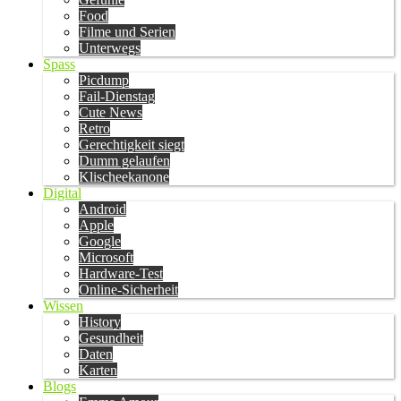
Food
Filme und Serien
Unterwegs
Spass
Picdump
Fail-Dienstag
Cute News
Retro
Gerechtigkeit siegt
Dumm gelaufen
Klischeekanone
Digital
Android
Apple
Google
Microsoft
Hardware-Test
Online-Sicherheit
Wissen
History
Gesundheit
Daten
Karten
Blogs