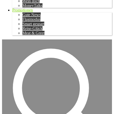
Wein doch
MoneyTalks
Promotionen
Gute News
Flugmodus
Smart gespart
Reise-Glück
Meat & Greet