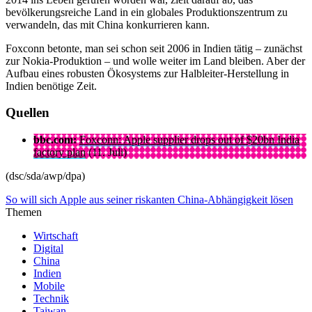
bevölkerungsreiche Land in ein globales Produktionszentrum zu
verwandeln, das mit China konkurrieren kann.
Foxconn betonte, man sei schon seit 2006 in Indien tätig – zunächst
zur Nokia-Produktion – und wolle weiter im Land bleiben. Aber der
Aufbau eines robusten Ökosystems zur Halbleiter-Herstellung in
Indien benötige Zeit.
Quellen
bbc.com:
Foxconn: Apple supplier drops out of $20bn India
factory plan
(11. Juli)
(dsc/sda/awp/dpa)
So will sich Apple aus seiner riskanten China-Abhängigkeit lösen
Themen
Wirtschaft
Digital
China
Indien
Mobile
Technik
Taiwan