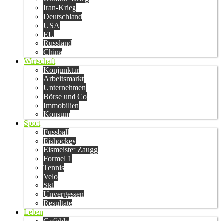
Iran-Krieg
Deutschland
USA
EU
Russland
China
Wirtschaft
Konjunktur
Arbeitsmarkt
Unternehmen
Börse und Co
Immobilien
Konsum
Sport
Fussball
Eishockey
Eismeister Zaugg
Formel 1
Tennis
Velo
Ski
Unvergessen
Resultate
Leben
Gefühle