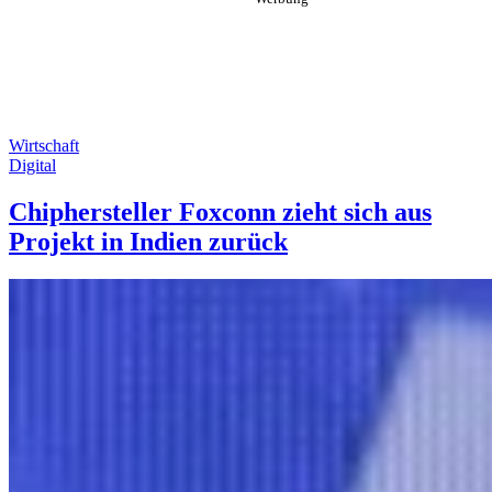
Wirtschaft
Digital
Chiphersteller Foxconn zieht sich aus
Projekt in Indien zurück