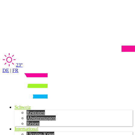
23°
DE
|
FR
Schweiz
Regionen
Abstimmungen
Reisen
International
Ukraine-Krieg