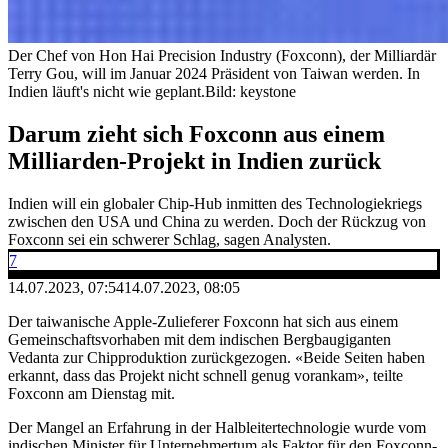
Der Chef von Hon Hai Precision Industry (Foxconn), der Milliardär
Terry Gou, will im Januar 2024 Präsident von Taiwan werden. In
Indien läuft's nicht wie geplant.
Bild: keystone
Darum zieht sich Foxconn aus einem
Milliarden-Projekt in Indien zurück
Indien will ein globaler Chip-Hub inmitten des Technologiekriegs
zwischen den USA und China zu werden. Doch der Rückzug von
Foxconn sei ein schwerer Schlag, sagen Analysten.
7
14.07.2023, 07:54
14.07.2023, 08:05
Der taiwanische Apple-Zulieferer Foxconn hat sich aus einem
Gemeinschaftsvorhaben mit dem indischen Bergbaugiganten
Vedanta zur Chipproduktion zurückgezogen. «Beide Seiten haben
erkannt, dass das Projekt nicht schnell genug vorankam», teilte
Foxconn am Dienstag mit.
Der Mangel an Erfahrung in der Halbleitertechnologie wurde vom
indischen Minister für Unternehmertum als Faktor für den Foxconn-