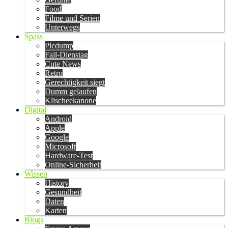
Food
Filme und Serien
Unterwegs
Spass
Picdump
Fail-Dienstag
Cute News
Retro
Gerechtigkeit siegt
Dumm gelaufen
Klischeekanone
Digital
Android
Apple
Google
Microsoft
Hardware-Test
Online-Sicherheit
Wissen
History
Gesundheit
Daten
Karten
Blogs