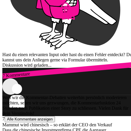
Hast du einen relevanten Input oder hast du einen Fehler entdeckt? D
kannst uns dein Anliegen gerne via Formular übermitteln.
Diskussion wird geladen...
7 Kommentare
Zum Login
Weil wir die Kommentar-Debatten weiterhin persönlich moderieren
möchten, sehen wir uns gezwungen, die Kommentarfunktion 24
Stunden nach Publikation einer Story zu schliessen. Vielen Dank für
dein Verständnis!
7
Alle Kommentare anzeigen
Mammut wird chinesisch – so erklärt der CEO den Verkauf
Dass die chinesische Investmentfirma CPE die Aargauer