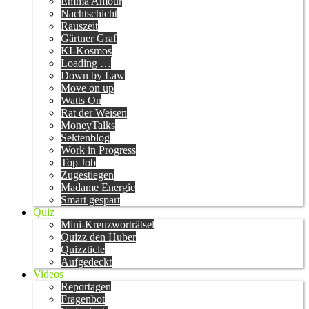
Emma Amour
Nachtschicht
Rauszeit
Gärtner Graf
KI-Kosmos
Loading …
Down by Law
Move on up
Watts On
Rat der Weisen
MoneyTalks
Sektenblog
Work in Progress
Top Job
Zugestiegen
Madame Energie
Smart gespart
Quiz
Mini-Kreuzworträtsel
Quizz den Huber
Quizzticle
Aufgedeckt
Videos
Reportagen
Fragenbot