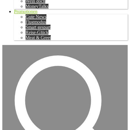
Wein doch
MoneyTalks
Promotionen
Gute News
Flugmodus
Smart gespart
Reise-Glück
Meat & Greet