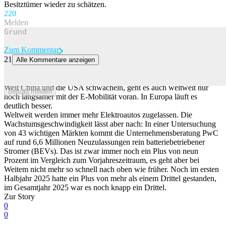
Besitztümer wieder zu schätzen.
22
0
Melden
Zum Kommentar
21
Alle Kommentare anzeigen
6,6 Millionen neue E-Autos weltweit, aber Stromer setzen sich noch
nicht überall durch
Weil China und die USA schwächeln, geht es auch weltweit nur
Beitrag melden
noch langsamer mit der E-Mobilität voran. In Europa läuft es
deutlich besser.
Weltweit werden immer mehr Elektroautos zugelassen. Die
Wachstumsgeschwindigkeit lässt aber nach: In einer Untersuchung
von 43 wichtigen Märkten kommt die Unternehmensberatung PwC
auf rund 6,6 Millionen Neuzulassungen rein batteriebetriebener
Stromer (BEVs). Das ist zwar immer noch ein Plus von neun
Prozent im Vergleich zum Vorjahreszeitraum, es geht aber bei
Weitem nicht mehr so schnell nach oben wie früher. Noch im ersten
Halbjahr 2025 hatte ein Plus von mehr als einem Drittel gestanden,
im Gesamtjahr 2025 war es noch knapp ein Drittel.
Zur Story
0
0