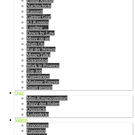
Emma Amour
Nachtschicht
Rauszeit
Gärtner Graf
KI-Kosmos
Loading …
Down by Law
Move on up
Watts On
Rat der Weisen
MoneyTalks
Sektenblog
Work in Progress
Top Job
Zugestiegen
Madame Energie
Smart gespart
Quiz
Mini-Kreuzworträtsel
Quizz den Huber
Quizzticle
Aufgedeckt
Videos
Reportagen
Fragenbot