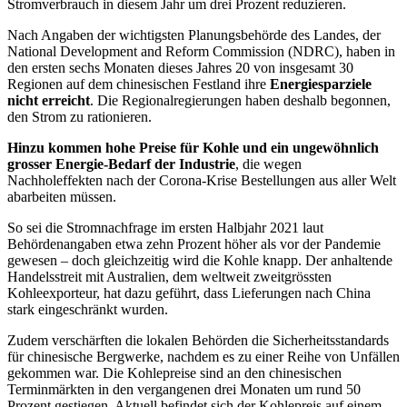
Stromverbrauch in diesem Jahr um drei Prozent reduzieren.
Nach Angaben der wichtigsten Planungsbehörde des Landes, der
National Development and Reform Commission (NDRC), haben in
den ersten sechs Monaten dieses Jahres 20 von insgesamt 30
Regionen auf dem chinesischen Festland ihre
Energiesparziele
nicht erreicht
. Die Regionalregierungen haben deshalb begonnen,
den Strom zu rationieren.
Hinzu kommen hohe Preise für Kohle und ein ungewöhnlich
grosser Energie-Bedarf der Industrie
, die wegen
Nachholeffekten nach der Corona-Krise Bestellungen aus aller Welt
abarbeiten müssen.
So sei die Stromnachfrage im ersten Halbjahr 2021 laut
Behördenangaben etwa zehn Prozent höher als vor der Pandemie
gewesen – doch gleichzeitig wird die Kohle knapp. Der anhaltende
Handelsstreit mit Australien, dem weltweit zweitgrössten
Kohleexporteur, hat dazu geführt, dass Lieferungen nach China
stark eingeschränkt wurden.
Zudem verschärften die lokalen Behörden die Sicherheitsstandards
für chinesische Bergwerke, nachdem es zu einer Reihe von Unfällen
gekommen war. Die Kohlepreise sind an den chinesischen
Terminmärkten in den vergangenen drei Monaten um rund 50
Prozent gestiegen. Aktuell befindet sich der Kohlepreis auf einem