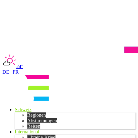
24°
DE
|
FR
Schweiz
Regionen
Abstimmungen
Reisen
International
Ukraine-Krieg