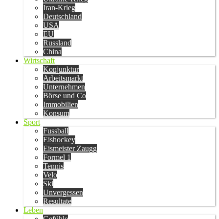
Iran-Krieg
Deutschland
USA
EU
Russland
China
Wirtschaft
Konjunktur
Arbeitsmarkt
Unternehmen
Börse und Co
Immobilien
Konsum
Sport
Fussball
Eishockey
Eismeister Zaugg
Formel 1
Tennis
Velo
Ski
Unvergessen
Resultate
Leben
Gefühle