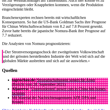
bis zur Weihnachtskugel am Tannenbaum. Auch hier könnte es zu
Verzögerungen oder Knappheiten kommen, wenn die Produktion
eingeschränkt bleibt.
Branchenexperten rechnen bereits mit wirtschaftlichen
Konsequenzen. So hat die US-Bank Goldman Sachs ihre Prognose
für Chinas Wirtschaftswachstum von 8.2 auf 7.8 Prozent gesenkt.
Zuvor hatte bereits die japanische Nomura-Bank ihre Prognose auf
7.7 reduziert.
Die Analysten von Nomura prognostizieren:
«Der Stromversorgungsschock der zweitgrössten Volkswirtschaft
und der grössten herstellenden Industrie der Welt wird sich auf die
globalen Märkte ausbreiten und sich auf sie auswirken.»
Quellen
tagesschau.de:
Stromabschaltungen sorgen für Ärger
(Bericht vom 28. September 2021)
Aljazeera:
‘
Unprecedented’ power cuts in China hits homes,
factories
Mit Material der Nachrichtenagenturen AFP, DPA und
Reuters