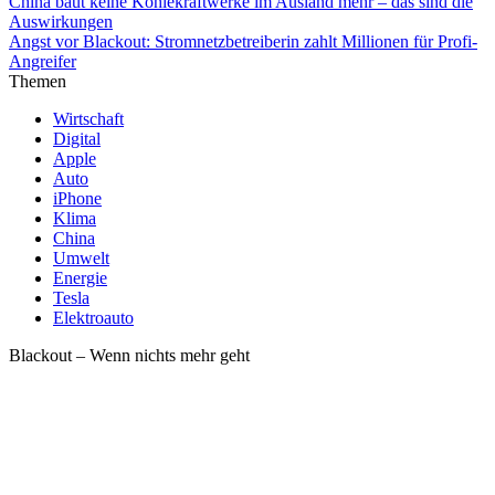
China baut keine Kohlekraftwerke im Ausland mehr – das sind die
Auswirkungen
Angst vor Blackout: Stromnetzbetreiberin zahlt Millionen für Profi-
Angreifer
Themen
Wirtschaft
Digital
Apple
Auto
iPhone
Klima
China
Umwelt
Energie
Tesla
Elektroauto
Blackout – Wenn nichts mehr geht