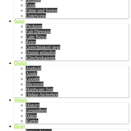
Food
Filme und Serien
Unterwegs
Spass
Picdump
Fail-Dienstag
Cute News
Retro
Gerechtigkeit siegt
Dumm gelaufen
Klischeekanone
Digital
Android
Apple
Google
Microsoft
Hardware-Test
Online-Sicherheit
Wissen
History
Gesundheit
Daten
Karten
Blogs