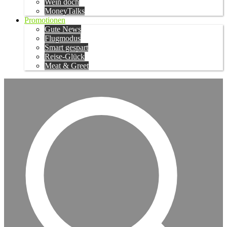
Wein doch
MoneyTalks
Promotionen
Gute News
Flugmodus
Smart gespart
Reise-Glück
Meat & Greet