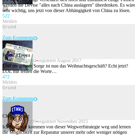
werden die Devise "alles nach China auslagern" überdenken. Es wär
sehr wichtig, uns jetzt von dieser Abhängigkeit von China zu lösen.
52
2
Melden
Zum Kommentar
WhatZitTooya
30.09.2021 10:44
registriert August 2017
Beitrag melden
Und die grösste Sorge ist nun das Weihnachtsgeschäft? Echt jetzt?
LOL mir fehlen die Worte…
47
2
Melden
Zum Kommentar
Chihirovocale
30.09.2021 12:09
registriert November 2015
Beitrag melden
Ich hoffe wir kommen von dieser Wegwerfstrategie weg und lernen
die Möglichkeit zur Reparatur unserer mehr oder weniger nötigen