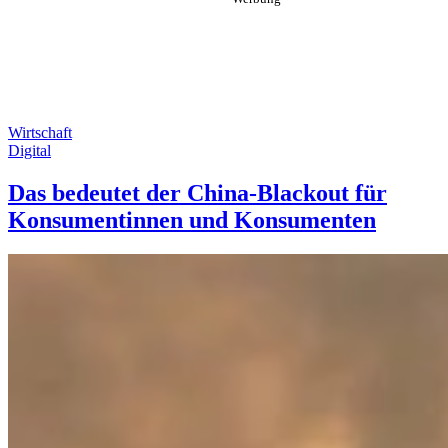
Wirtschaft
Digital
Das bedeutet der China-Blackout für
Konsumentinnen und Konsumenten