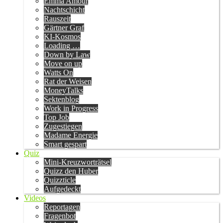
Emma Amour
Nachtschicht
Rauszeit
Gärtner Graf
KI-Kosmos
Loading …
Down by Law
Move on up
Watts On
Rat der Weisen
MoneyTalks
Sektenblog
Work in Progress
Top Job
Zugestiegen
Madame Energie
Smart gespart
Quiz
Mini-Kreuzworträtsel
Quizz den Huber
Quizzticle
Aufgedeckt
Videos
Reportagen
Fragenbot