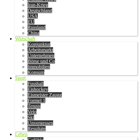
Iran-Krieg
Deutschland
USA
EU
Russland
China
Wirtschaft
Konjunktur
Arbeitsmarkt
Unternehmen
Börse und Co
Immobilien
Konsum
Sport
Fussball
Eishockey
Eismeister Zaugg
Formel 1
Tennis
Velo
Ski
Unvergessen
Resultate
Leben
Gefühle