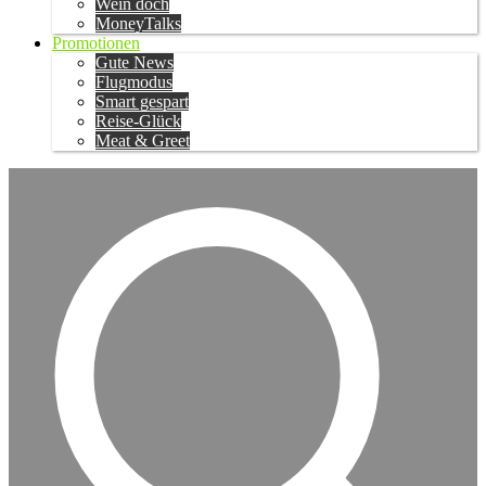
Wein doch
MoneyTalks
Promotionen
Gute News
Flugmodus
Smart gespart
Reise-Glück
Meat & Greet