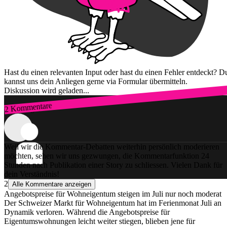
Hast du einen relevanten Input oder hast du einen Fehler entdeckt? D
kannst uns dein Anliegen gerne via Formular übermitteln.
Diskussion wird geladen...
2 Kommentare
Zum Login
Weil wir die Kommentar-Debatten weiterhin persönlich moderieren
möchten, sehen wir uns gezwungen, die Kommentarfunktion 24
Stunden nach Publikation einer Story zu schliessen. Vielen Dank für
dein Verständnis!
2
Alle Kommentare anzeigen
Angebotspreise für Wohneigentum steigen im Juli nur noch moderat
Der Schweizer Markt für Wohneigentum hat im Ferienmonat Juli an
Dynamik verloren. Während die Angebotspreise für
Eigentumswohnungen leicht weiter stiegen, blieben jene für