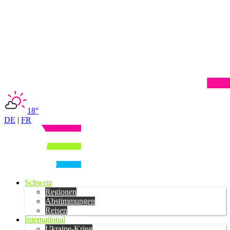
18°
DE
|
FR
Schweiz
Regionen
Abstimmungen
Reisen
International
Ukraine-Krieg