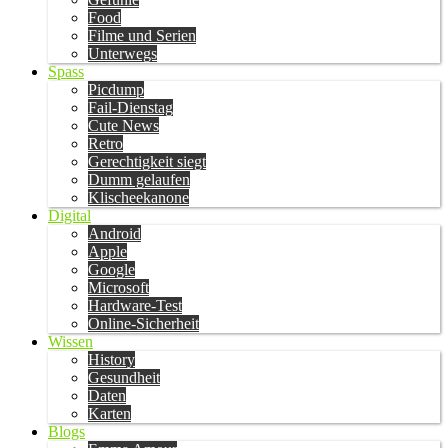
Food
Filme und Serien
Unterwegs
Spass
Picdump
Fail-Dienstag
Cute News
Retro
Gerechtigkeit siegt
Dumm gelaufen
Klischeekanone
Digital
Android
Apple
Google
Microsoft
Hardware-Test
Online-Sicherheit
Wissen
History
Gesundheit
Daten
Karten
Blogs