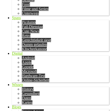
Food
Filme und Serien
Unterwegs
Spass
Picdump
Fail-Dienstag
Cute News
Retro
Gerechtigkeit siegt
Dumm gelaufen
Klischeekanone
Digital
Android
Apple
Google
Microsoft
Hardware-Test
Online-Sicherheit
Wissen
History
Gesundheit
Daten
Karten
Blogs