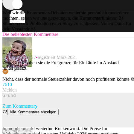
Weil wir die Kommentar-Debatten weiterhin persönlich moderieren
möchten, sehen wir uns gezwungen, die Kommentarfunktion 24
Stunden nach Publikation einer Story zu schliessen. Vielen Dank für
dein Verständnis!
Die beliebtesten Kommentare
El_Chorche
21.10.2025 16:37
registriert März 2021
Zum Glück haben sie die Freigrenze für Einkäufe im Ausland
runtergesetzt.
Nicht, dass der normale Steuerzahler davon noch profitieren könnte 
76
10
Melden
Zum Kommentar
72
Alle Kommentare anzeigen
Nullzinsen treiben Schweizer Immobilienpreise in die Höhe
Die anhaltenden Nullzinspolitik gibt dem Schweizer
Immobilienmarkt weiterhin Rückenwind. Die Preise für
Beitrag melden
Wohneigentum sind im ersten Halbjahr 2026 erneut gestiegen.