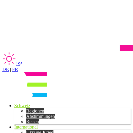
19°
DE
|
FR
Schweiz
Regionen
Abstimmungen
Reisen
International
Ukraine-Krieg