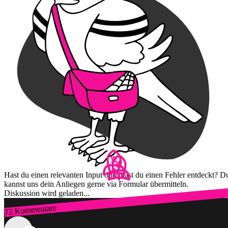
Hast du einen relevanten Input oder hast du einen Fehler entdeckt? D
kannst uns dein Anliegen gerne via Formular übermitteln.
Diskussion wird geladen...
72 Kommentare
Zum Login