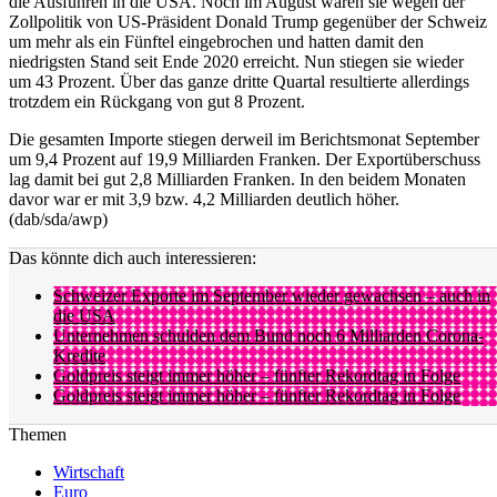
die Ausfuhren in die USA. Noch im August waren sie wegen der
Zollpolitik von US-Präsident Donald Trump gegenüber der Schweiz
um mehr als ein Fünftel eingebrochen und hatten damit den
niedrigsten Stand seit Ende 2020 erreicht. Nun stiegen sie wieder
um 43 Prozent. Über das ganze dritte Quartal resultierte allerdings
trotzdem ein Rückgang von gut 8 Prozent.
Die gesamten Importe stiegen derweil im Berichtsmonat September
um 9,4 Prozent auf 19,9 Milliarden Franken. Der Exportüberschuss
lag damit bei gut 2,8 Milliarden Franken. In den beidem Monaten
davor war er mit 3,9 bzw. 4,2 Milliarden deutlich höher.
(dab/sda/awp)
Das könnte dich auch interessieren:
Schweizer Exporte im September wieder gewachsen – auch in
die USA
Unternehmen schulden dem Bund noch 6 Milliarden Corona-
Kredite
Goldpreis steigt immer höher – fünfter Rekordtag in Folge
Goldpreis steigt immer höher – fünfter Rekordtag in Folge
Themen
Wirtschaft
Euro