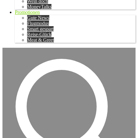
Wein doch
MoneyTalks
Promotionen
Gute News
Flugmodus
Smart gespart
Reise-Glück
Meat & Greet