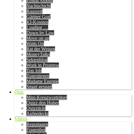
Emma Amour
Nachtschicht
Rauszeit
Gärtner Graf
KI-Kosmos
Loading …
Down by Law
Move on up
Watts On
Rat der Weisen
MoneyTalks
Sektenblog
Work in Progress
Top Job
Zugestiegen
Madame Energie
Smart gespart
Quiz
Mini-Kreuzworträtsel
Quizz den Huber
Quizzticle
Aufgedeckt
Videos
Reportagen
Fragenbot