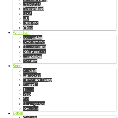
Iran-Krieg
Deutschland
USA
EU
Russland
China
Wirtschaft
Konjunktur
Arbeitsmarkt
Unternehmen
Börse und Co
Immobilien
Konsum
Sport
Fussball
Eishockey
Eismeister Zaugg
Formel 1
Tennis
Velo
Ski
Unvergessen
Resultate
Leben
Gefühle