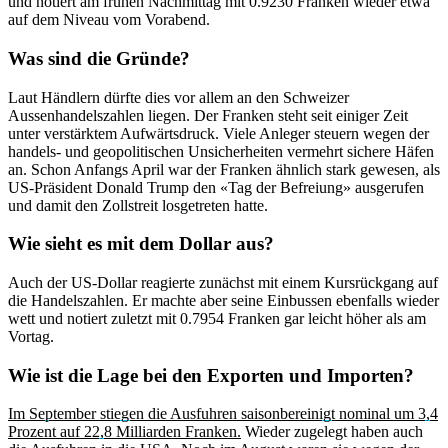
und notiert am frühen Nachmittag mit 0.9230 Franken wieder etwa
auf dem Niveau vom Vorabend.
Was sind die Gründe?
Laut Händlern dürfte dies vor allem an den Schweizer
Aussenhandelszahlen liegen. Der Franken steht seit einiger Zeit
unter verstärktem Aufwärtsdruck. Viele Anleger steuern wegen der
handels- und geopolitischen Unsicherheiten vermehrt sichere Häfen
an. Schon Anfangs April war der Franken ähnlich stark gewesen, als
US-Präsident Donald Trump den «Tag der Befreiung» ausgerufen
und damit den Zollstreit losgetreten hatte.
Wie sieht es mit dem Dollar aus?
Auch der US-Dollar reagierte zunächst mit einem Kursrückgang auf
die Handelszahlen. Er machte aber seine Einbussen ebenfalls wieder
wett und notiert zuletzt mit 0.7954 Franken gar leicht höher als am
Vortag.
Wie ist die Lage bei den Exporten und Importen?
Im September stiegen die Ausfuhren saisonbereinigt nominal um 3,4
Prozent auf 22,8 Milliarden Franken.
Wieder zugelegt haben auch