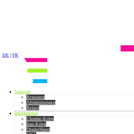
DE
|
FR
Schweiz
Regionen
Abstimmungen
Reisen
International
Ukraine-Krieg
Iran-Krieg
Deutschland