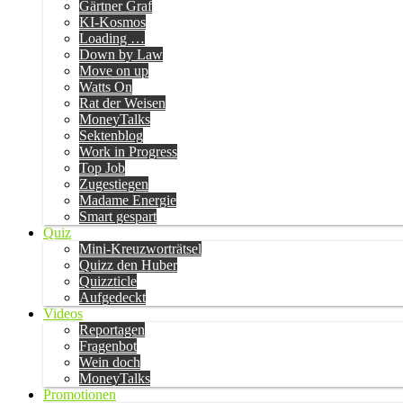
Gärtner Graf
KI-Kosmos
Loading …
Down by Law
Move on up
Watts On
Rat der Weisen
MoneyTalks
Sektenblog
Work in Progress
Top Job
Zugestiegen
Madame Energie
Smart gespart
Quiz
Mini-Kreuzworträtsel
Quizz den Huber
Quizzticle
Aufgedeckt
Videos
Reportagen
Fragenbot
Wein doch
MoneyTalks
Promotionen