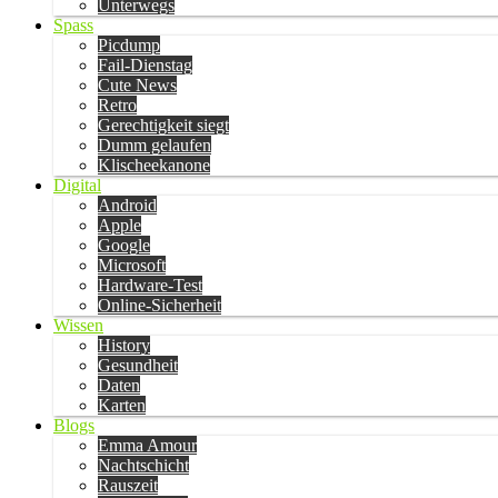
Unterwegs
Spass
Picdump
Fail-Dienstag
Cute News
Retro
Gerechtigkeit siegt
Dumm gelaufen
Klischeekanone
Digital
Android
Apple
Google
Microsoft
Hardware-Test
Online-Sicherheit
Wissen
History
Gesundheit
Daten
Karten
Blogs
Emma Amour
Nachtschicht
Rauszeit