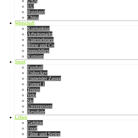
USA
EU
Russland
China
Wirtschaft
Konjunktur
Arbeitsmarkt
Unternehmen
Börse und Co
Immobilien
Konsum
Sport
Fussball
Eishockey
Eismeister Zaugg
Formel 1
Tennis
Velo
Ski
Unvergessen
Resultate
Leben
Gefühle
Food
Filme und Serien