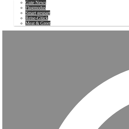
Gute News
Flugmodus
Smart gespart
Reise-Glück
Meat & Greet