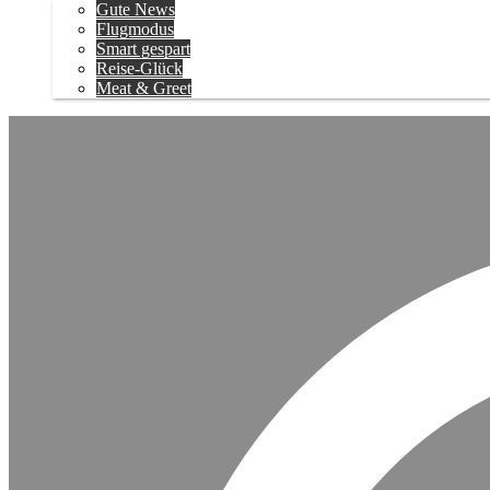
Gute News
Flugmodus
Smart gespart
Reise-Glück
Meat & Greet