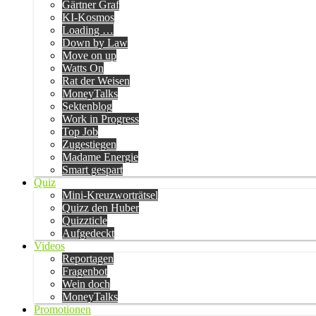
Gärtner Graf
KI-Kosmos
Loading …
Down by Law
Move on up
Watts On
Rat der Weisen
MoneyTalks
Sektenblog
Work in Progress
Top Job
Zugestiegen
Madame Energie
Smart gespart
Quiz
Mini-Kreuzworträtsel
Quizz den Huber
Quizzticle
Aufgedeckt
Videos
Reportagen
Fragenbot
Wein doch
MoneyTalks
Promotionen