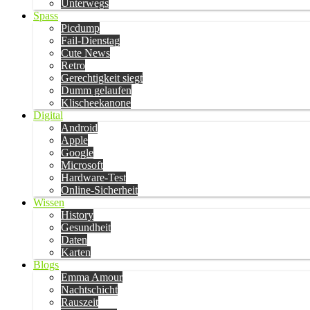
Unterwegs
Spass
Picdump
Fail-Dienstag
Cute News
Retro
Gerechtigkeit siegt
Dumm gelaufen
Klischeekanone
Digital
Android
Apple
Google
Microsoft
Hardware-Test
Online-Sicherheit
Wissen
History
Gesundheit
Daten
Karten
Blogs
Emma Amour
Nachtschicht
Rauszeit