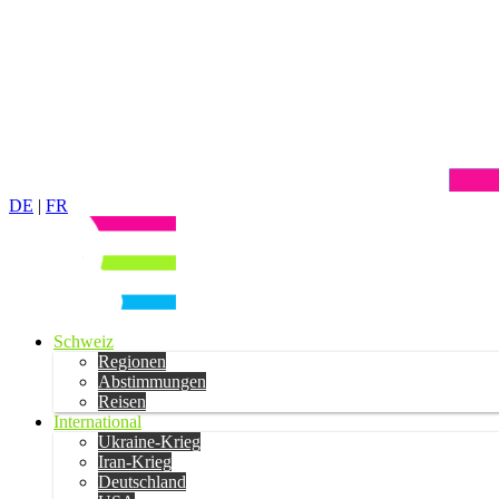
DE
|
FR
Schweiz
Regionen
Abstimmungen
Reisen
International
Ukraine-Krieg
Iran-Krieg
Deutschland