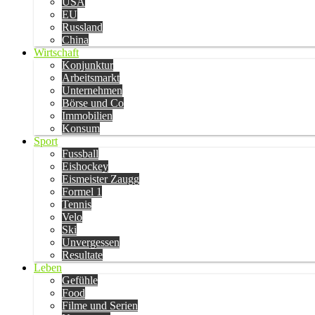
USA
EU
Russland
China
Wirtschaft
Konjunktur
Arbeitsmarkt
Unternehmen
Börse und Co
Immobilien
Konsum
Sport
Fussball
Eishockey
Eismeister Zaugg
Formel 1
Tennis
Velo
Ski
Unvergessen
Resultate
Leben
Gefühle
Food
Filme und Serien