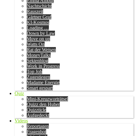
Emma Amour
Nachtschicht
Rauszeit
Gärtner Graf
KI-Kosmos
Loading …
Down by Law
Move on up
Watts On
Rat der Weisen
MoneyTalks
Sektenblog
Work in Progress
Top Job
Zugestiegen
Madame Energie
Smart gespart
Quiz
Mini-Kreuzworträtsel
Quizz den Huber
Quizzticle
Aufgedeckt
Videos
Reportagen
Fragenbot