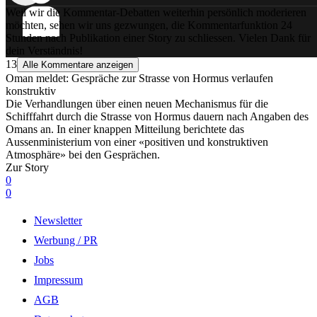
Weil wir die Kommentar-Debatten weiterhin persönlich moderieren
möchten, sehen wir uns gezwungen, die Kommentarfunktion 24
Stunden nach Publikation einer Story zu schliessen. Vielen Dank für
dein Verständnis!
13
Alle Kommentare anzeigen
Oman meldet: Gespräche zur Strasse von Hormus verlaufen
konstruktiv
Die Verhandlungen über einen neuen Mechanismus für die
Schifffahrt durch die Strasse von Hormus dauern nach Angaben des
Omans an. In einer knappen Mitteilung berichtete das
Aussenministerium von einer «positiven und konstruktiven
Atmosphäre» bei den Gesprächen.
Zur Story
0
0
Newsletter
Werbung / PR
Jobs
Impressum
AGB