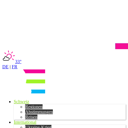
33°
DE
|
FR
Schweiz
Regionen
Abstimmungen
Reisen
International
Ukraine-Krieg