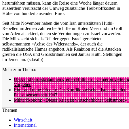
herumfahren müssen, kann die Reise eine Woche länger dauern,
ausserdem verursacht der Umweg zusätzliche Treibstoffkosten in
Höhe von hunderttausenden Euro.
Seit Mitte November haben die vom Iran unterstützten Huthi-
Rebellen im Jemen zahlreiche Schiffe im Roten Meer und im Golf
von Aden attackiert, denen sie Verbindungen zu Israel vorwerfen.
Die Miliz sieht sich als Teil der gegen Israel gerichteten
selbsternannten «Achse des Widerstands», der auch die
radikalislamische Hamas angehört. Als Reaktion auf die Attacken
greifen die USA und Grossbritannien seit Januar Huthi-Stellungen
im Jemen an. (sda/afp)
Mehr zum Thema:
USA und Grossbritannien greifen Huthi an – Cameron verteidi
Vorgehen
Ein Land ohne Frieden: Der Konflikt zwischen Israel und den
Palästinensern seit 1947
Militärökonom: «Dieser Krieg ist wirtschaftlicher Selbstmord»
Themen
Wirtschaft
International