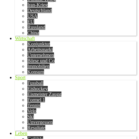
Iran-Krieg
Deutschland
USA
EU
Russland
China
Wirtschaft
Konjunktur
Arbeitsmarkt
Unternehmen
Börse und Co
Immobilien
Konsum
Sport
Fussball
Eishockey
Eismeister Zaugg
Formel 1
Tennis
Velo
Ski
Unvergessen
Resultate
Leben
Gefühle