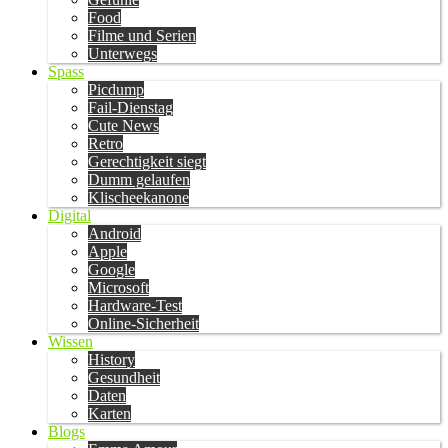
Food
Filme und Serien
Unterwegs
Spass
Picdump
Fail-Dienstag
Cute News
Retro
Gerechtigkeit siegt
Dumm gelaufen
Klischeekanone
Digital
Android
Apple
Google
Microsoft
Hardware-Test
Online-Sicherheit
Wissen
History
Gesundheit
Daten
Karten
Blogs