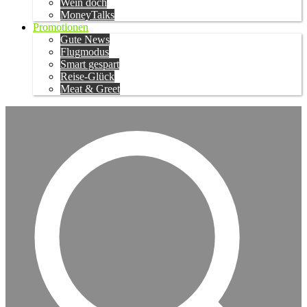
Wein doch
MoneyTalks
Promotionen
Gute News
Flugmodus
Smart gespart
Reise-Glück
Meat & Greet