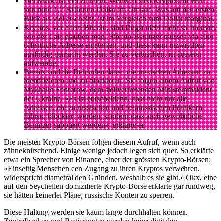
Der Markt ist viel zu klein. Weltweit sind Kryptos im Wert
von rund 1,7 Billionen Dollar im Umlauf. Was auf den ersten
Blick als viel erscheint, ist im Vergleich zum Dollar marginal.
Kryptos, vor allem Bitcoin, sind längst nicht mehr so anonym,
wie der Laie glauben mag. Bitcoin-Benützer müssen via eine
öffentliche Adresse einsteigen, und diese kann inzwischen
ausfindig gemacht werden. Sie zu vertuschen, ist äusserst
aufwendig.
Bereits sind die Behörden dabei, die russischen Adressen zu
identifizieren und zu blockieren. Sie folgen einem Aufruf von
Mykhailo Fedrorow, dem stellvertretenden Ministerpräsident
der Ukraine. «Es ist entscheidend, dass nicht nur alle
Adressen, die zu russischen und belarussischen Politikern
führen, blockiert werden, sondern dass auch gewöhnliche
Benutzer sabotiert werden», erklärte er.
Die meisten Krypto-Börsen folgen diesem Aufruf, wenn auch
zähneknirschend. Einige wenige jedoch legen sich quer. So erklärte
etwa ein Sprecher von Binance, einer der grössten Krypto-Börsen:
«Einseitig Menschen den Zugang zu ihren Kryptos verwehren,
widerspricht diametral den Gründen, weshalb es sie gibt.» Okx, eine
auf den Seychellen domizilierte Krypto-Börse erklärte gar rundweg,
sie hätten keinerlei Pläne, russische Konten zu sperren.
Diese Haltung werden sie kaum lange durchhalten können.
Zentralbanken und Regierungen werden keine digitalen