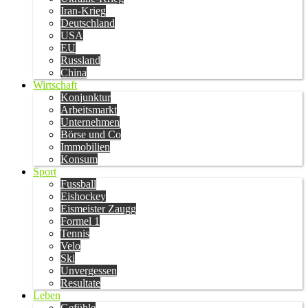
Iran-Krieg
Deutschland
USA
EU
Russland
China
Wirtschaft
Konjunktur
Arbeitsmarkt
Unternehmen
Börse und Co
Immobilien
Konsum
Sport
Fussball
Eishockey
Eismeister Zaugg
Formel 1
Tennis
Velo
Ski
Unvergessen
Resultate
Leben
Gefühle