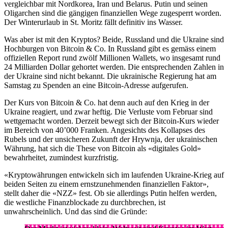
vergleichbar mit Nordkorea, Iran und Belarus. Putin und seinen
Oligarchen sind die gängigen finanziellen Wege zugesperrt worden.
Der Winterurlaub in St. Moritz fällt definitiv ins Wasser.
Was aber ist mit den Kryptos? Beide, Russland und die Ukraine sind
Hochburgen von Bitcoin & Co. In Russland gibt es gemäss einem
offiziellen Report rund zwölf Millionen Wallets, wo insgesamt rund
24 Milliarden Dollar gehortet werden. Die entsprechenden Zahlen in
der Ukraine sind nicht bekannt. Die ukrainische Regierung hat am
Samstag zu Spenden an eine Bitcoin-Adresse aufgerufen.
Der Kurs von Bitcoin & Co. hat denn auch auf den Krieg in der
Ukraine reagiert, und zwar heftig. Die Verluste vom Februar sind
wettgemacht worden. Derzeit bewegt sich der Bitcoin-Kurs wieder
im Bereich von 40’000 Franken. Angesichts des Kollapses des
Rubels und der unsicheren Zukunft der Hrywnja, der ukrainischen
Währung, hat sich die These von Bitcoin als «digitales Gold»
bewahrheitet, zumindest kurzfristig.
«Kryptowährungen entwickeln sich im laufenden Ukraine-Krieg auf
beiden Seiten zu einem ernstzunehmenden finanziellen Faktor»,
stellt daher die «NZZ» fest. Ob sie allerdings Putin helfen werden,
die westliche Finanzblockade zu durchbrechen, ist
unwahrscheinlich. Und das sind die Gründe: