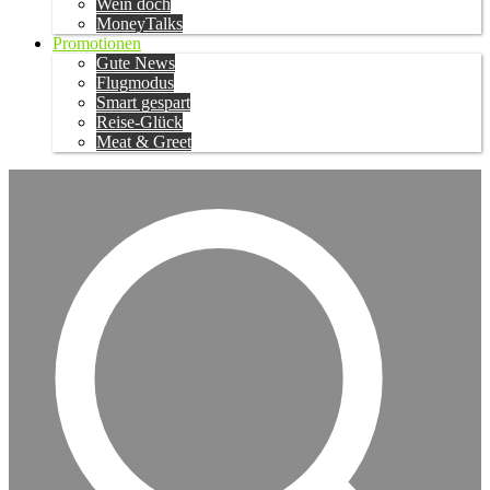
Wein doch
MoneyTalks
Promotionen
Gute News
Flugmodus
Smart gespart
Reise-Glück
Meat & Greet