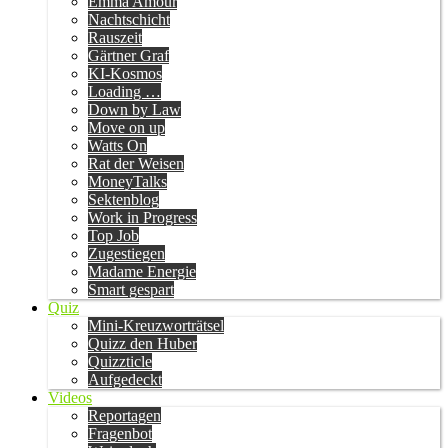
Emma Amour
Nachtschicht
Rauszeit
Gärtner Graf
KI-Kosmos
Loading …
Down by Law
Move on up
Watts On
Rat der Weisen
MoneyTalks
Sektenblog
Work in Progress
Top Job
Zugestiegen
Madame Energie
Smart gespart
Quiz
Mini-Kreuzworträtsel
Quizz den Huber
Quizzticle
Aufgedeckt
Videos
Reportagen
Fragenbot