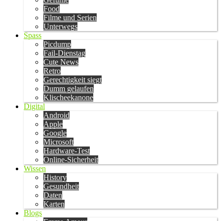
Food
Filme und Serien
Unterwegs
Spass
Picdump
Fail-Dienstag
Cute News
Retro
Gerechtigkeit siegt
Dumm gelaufen
Klischeekanone
Digital
Android
Apple
Google
Microsoft
Hardware-Test
Online-Sicherheit
Wissen
History
Gesundheit
Daten
Karten
Blogs