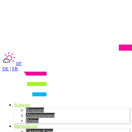
18°
DE
|
FR
Schweiz
Regionen
Abstimmungen
Reisen
International
Ukraine-Krieg