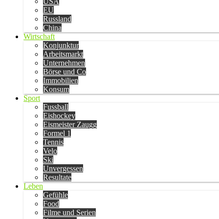
USA
EU
Russland
China
Wirtschaft
Konjunktur
Arbeitsmarkt
Unternehmen
Börse und Co
Immobilien
Konsum
Sport
Fussball
Eishockey
Eismeister Zaugg
Formel 1
Tennis
Velo
Ski
Unvergessen
Resultate
Leben
Gefühle
Food
Filme und Serien