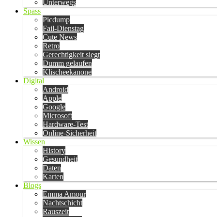
Unterwegs
Spass
Picdump
Fail-Dienstag
Cute News
Retro
Gerechtigkeit siegt
Dumm gelaufen
Klischeekanone
Digital
Android
Apple
Google
Microsoft
Hardware-Test
Online-Sicherheit
Wissen
History
Gesundheit
Daten
Karten
Blogs
Emma Amour
Nachtschicht
Rauszeit