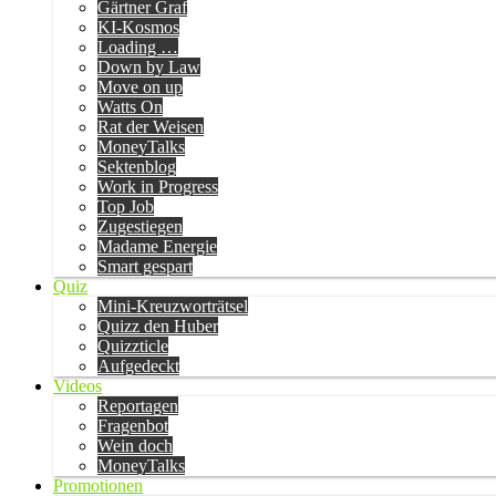
Gärtner Graf
KI-Kosmos
Loading …
Down by Law
Move on up
Watts On
Rat der Weisen
MoneyTalks
Sektenblog
Work in Progress
Top Job
Zugestiegen
Madame Energie
Smart gespart
Quiz
Mini-Kreuzworträtsel
Quizz den Huber
Quizzticle
Aufgedeckt
Videos
Reportagen
Fragenbot
Wein doch
MoneyTalks
Promotionen