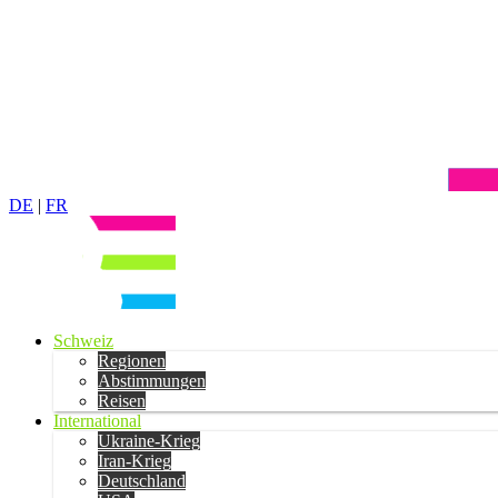
DE
|
FR
Schweiz
Regionen
Abstimmungen
Reisen
International
Ukraine-Krieg
Iran-Krieg
Deutschland