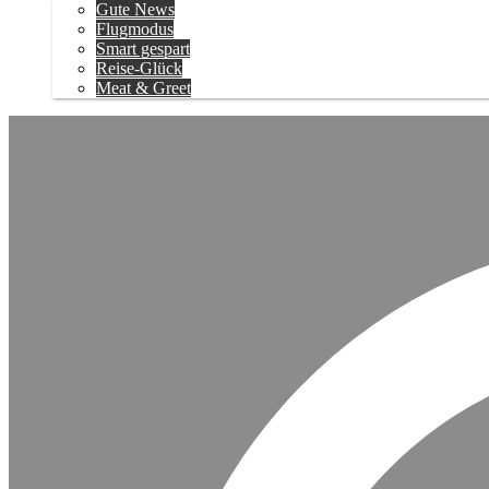
Gute News
Flugmodus
Smart gespart
Reise-Glück
Meat & Greet