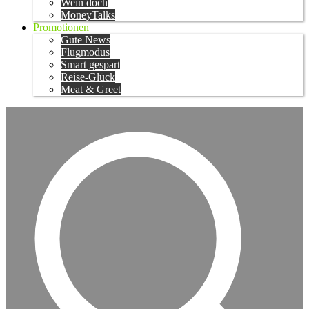
Wein doch
MoneyTalks
Promotionen
Gute News
Flugmodus
Smart gespart
Reise-Glück
Meat & Greet