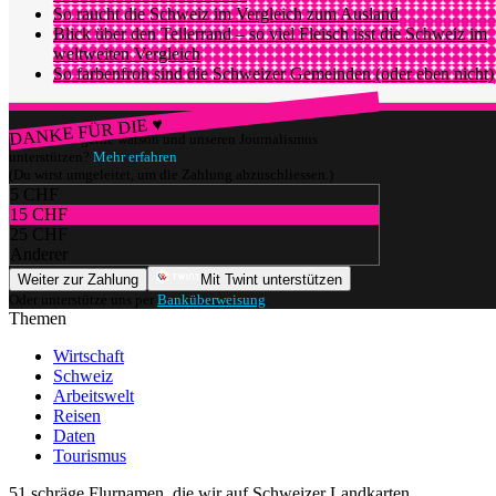
So raucht die Schweiz im Vergleich zum Ausland
Blick über den Tellerrand – so viel Fleisch isst die Schweiz im
weltweiten Vergleich
So farbenfroh sind die Schweizer Gemeinden (oder eben nicht)
DANKE FÜR DIE ♥
Würdest du gerne watson und unseren Journalismus
unterstützen?
Mehr erfahren
(Du wirst umgeleitet, um die Zahlung abzuschliessen.)
5 CHF
15 CHF
25 CHF
Anderer
Weiter zur Zahlung
Mit Twint unterstützen
Oder unterstütze uns per
Banküberweisung
.
Themen
Wirtschaft
Schweiz
Arbeitswelt
Reisen
Daten
Tourismus
51 schräge Flurnamen, die wir auf Schweizer Landkarten