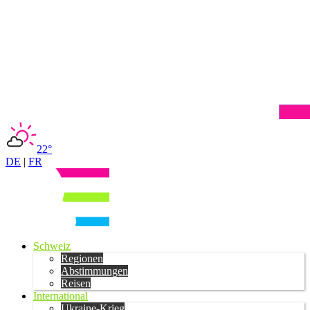
22°
DE
|
FR
Schweiz
Regionen
Abstimmungen
Reisen
International
Ukraine-Krieg