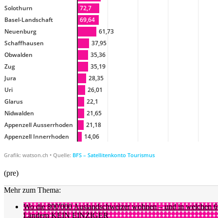
(pre)
Mehr zum Thema:
Wo die 800'000 Auslandschweizer wohnen – und in welchen 6
Ländern KEIN EINZIGER