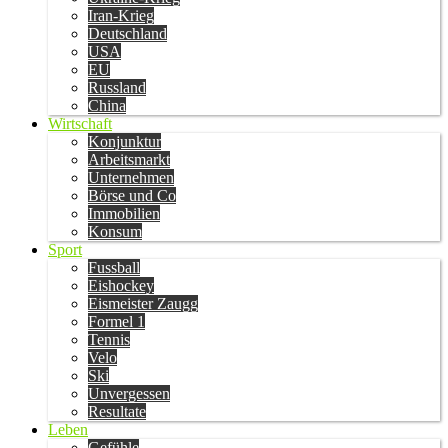
Iran-Krieg
Deutschland
USA
EU
Russland
China
Wirtschaft
Konjunktur
Arbeitsmarkt
Unternehmen
Börse und Co
Immobilien
Konsum
Sport
Fussball
Eishockey
Eismeister Zaugg
Formel 1
Tennis
Velo
Ski
Unvergessen
Resultate
Leben
Gefühle