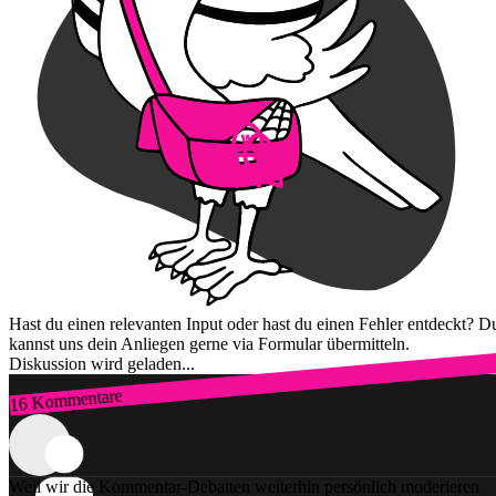
Hast du einen relevanten Input oder hast du einen Fehler entdeckt? D
kannst uns dein Anliegen gerne via Formular übermitteln.
Diskussion wird geladen...
16 Kommentare
Zum Login
Weil wir die Kommentar-Debatten weiterhin persönlich moderieren