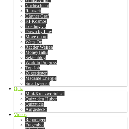
Emma Amour
Nachtschicht
Rauszeit
Gärtner Graf
KI-Kosmos
Loading …
Down by Law
Move on up
Watts On
Rat der Weisen
MoneyTalks
Sektenblog
Work in Progress
Top Job
Zugestiegen
Madame Energie
Smart gespart
Quiz
Mini-Kreuzworträtsel
Quizz den Huber
Quizzticle
Aufgedeckt
Videos
Reportagen
Fragenbot