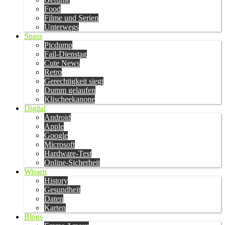
Food
Filme und Serien
Unterwegs
Spass
Picdump
Fail-Dienstag
Cute News
Retro
Gerechtigkeit siegt
Dumm gelaufen
Klischeekanone
Digital
Android
Apple
Google
Microsoft
Hardware-Test
Online-Sicherheit
Wissen
History
Gesundheit
Daten
Karten
Blogs