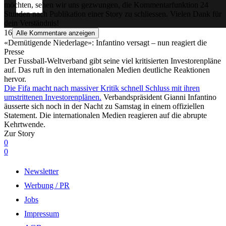
möchten, sehen wir uns gezwungen, die Kommentarfunktion 24
Stunden nach Publikation einer Story zu schliessen. Vielen Dank für
dein Verständnis!
16
Alle Kommentare anzeigen
«Demütigende Niederlage»: Infantino versagt – nun reagiert die
Presse
Der Fussball-Weltverband gibt seine viel kritisierten Investorenpläne
auf. Das ruft in den internationalen Medien deutliche Reaktionen
hervor.
Die Fifa macht nach massiver Kritik schnell Schluss mit ihren
umstrittenen Investorenplänen.
Verbandspräsident Gianni Infantino
äusserte sich noch in der Nacht zu Samstag in einem offiziellen
Statement. Die internationalen Medien reagieren auf die abrupte
Kehrtwende.
Zur Story
0
0
Newsletter
Werbung / PR
Jobs
Impressum