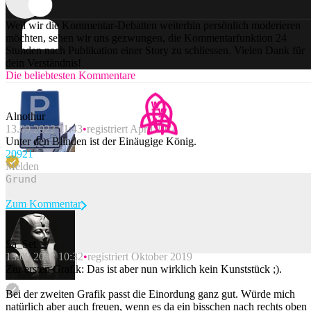
Weil wir die Kommentar-Debatten weiterhin persönlich moderieren
möchten, sehen wir uns gezwungen, die Kommentarfunktion 24
Stunden nach Publikation einer Story zu schliessen. Vielen Dank für
dein Verständnis!
Die beliebtesten Kommentare
Alnothur
13.09.2022 11:43
registriert April 2014
Unter den Blinden ist der Einäugige König.
209
21
Melden
Zum Kommentar
Sa_Set
13.09.2022 10:32
registriert Oktober 2019
Beitrag melden
Zur ersten Grafik: Das ist aber nun wirklich kein Kunststück ;).
Bei der zweiten Grafik passt die Einordung ganz gut. Würde mich
natürlich aber auch freuen, wenn es da ein bisschen nach rechts oben