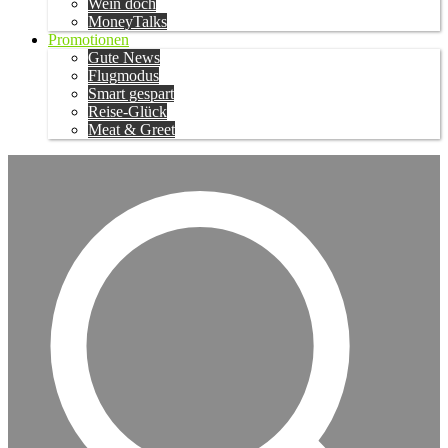
Wein doch
MoneyTalks
Promotionen
Gute News
Flugmodus
Smart gespart
Reise-Glück
Meat & Greet