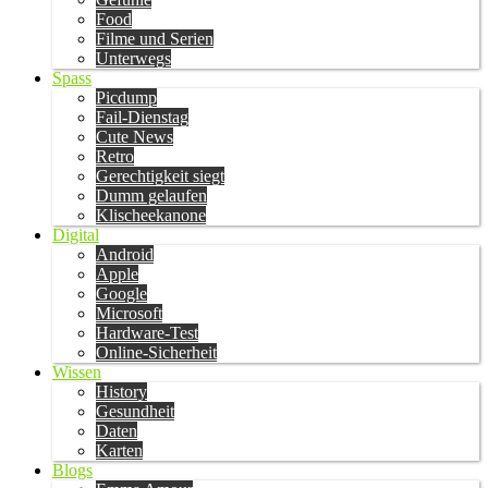
Food
Filme und Serien
Unterwegs
Spass
Picdump
Fail-Dienstag
Cute News
Retro
Gerechtigkeit siegt
Dumm gelaufen
Klischeekanone
Digital
Android
Apple
Google
Microsoft
Hardware-Test
Online-Sicherheit
Wissen
History
Gesundheit
Daten
Karten
Blogs