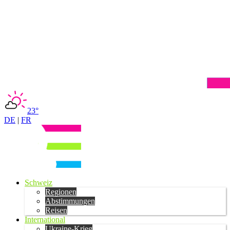
23°
DE
|
FR
Schweiz
Regionen
Abstimmungen
Reisen
International
Ukraine-Krieg