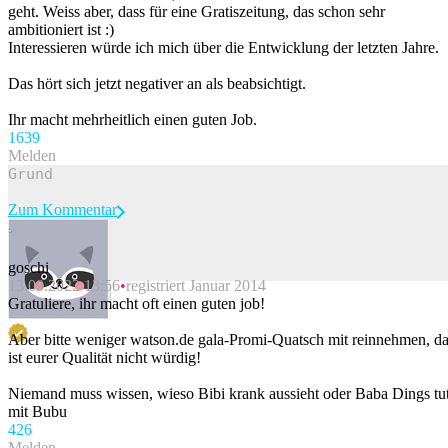
geht. Weiss aber, dass für eine Gratiszeitung, das schon sehr
ambitioniert ist :)
Interessieren würde ich mich über die Entwicklung der letzten Jahre.
Das hört sich jetzt negativer an als beabsichtigt.
Ihr macht mehrheitlich einen guten Job.
163
9
Melden
Zum Kommentar
goschi
13.09.2022 13:56
registriert Januar 2014
Beitrag melden
Gratuliere, ihr macht oft einen guten job!
Aber bitte weniger watson.de gala-Promi-Quatsch mit reinnehmen, d
ist eurer Qualität nicht würdig!
Niemand muss wissen, wieso Bibi krank aussieht oder Baba Dings tu
mit Bubu
42
6
Melden