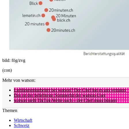
bild: fög/zvg
(con)
Mehr von watson:
Lieblingsmitarbeiter bei watson? Der Chef hat es uns verraten
Das ist der beliebteste Sommerhit der watson-User
watson stellt TikTok-Wette nach – der Chef muss büssen
Themen
Wirtschaft
Schweiz