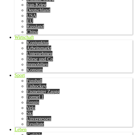
Iran-Krieg
Deutschland
USA
EU
Russland
China
Wirtschaft
Konjunktur
Arbeitsmarkt
Unternehmen
Börse und Co
Immobilien
Konsum
Sport
Fussball
Eishockey
Eismeister Zaugg
Formel 1
Tennis
Velo
Ski
Unvergessen
Resultate
Leben
Gefühle