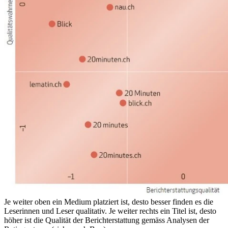
Je weiter oben ein Medium platziert ist, desto besser finden es die
Leserinnen und Leser qualitativ. Je weiter rechts ein Titel ist, desto
höher ist die Qualität der Berichterstattung gemäss Analysen der