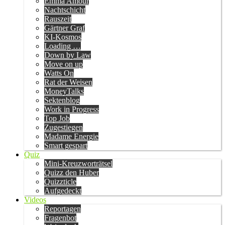
Emma Amour
Nachtschicht
Rauszeit
Gärtner Graf
KI-Kosmos
Loading …
Down by Law
Move on up
Watts On
Rat der Weisen
MoneyTalks
Sektenblog
Work in Progress
Top Job
Zugestiegen
Madame Energie
Smart gespart
Quiz
Mini-Kreuzworträtsel
Quizz den Huber
Quizzticle
Aufgedeckt
Videos
Reportagen
Fragenbot