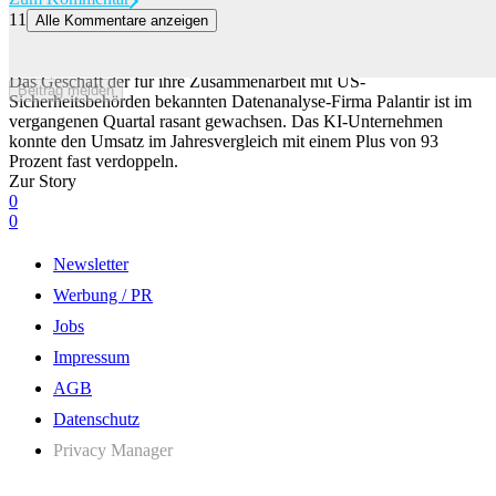
11
Alle Kommentare anzeigen
KI-Datenfirma Palantir hat ihren Umsatz im letzten Quartal fast
verdoppelt
Das Geschäft der für ihre Zusammenarbeit mit US-
Beitrag melden
Sicherheitsbehörden bekannten Datenanalyse-Firma Palantir ist im
vergangenen Quartal rasant gewachsen. Das KI-Unternehmen
konnte den Umsatz im Jahresvergleich mit einem Plus von 93
Prozent fast verdoppeln.
Zur Story
0
0
Newsletter
Werbung / PR
Jobs
Impressum
AGB
Datenschutz
Privacy Manager