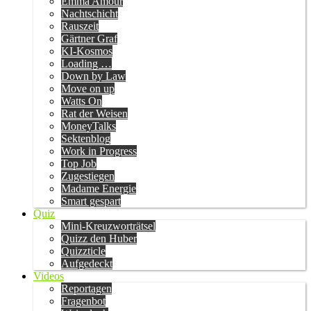
Emma Amour
Nachtschicht
Rauszeit
Gärtner Graf
KI-Kosmos
Loading …
Down by Law
Move on up
Watts On
Rat der Weisen
MoneyTalks
Sektenblog
Work in Progress
Top Job
Zugestiegen
Madame Energie
Smart gespart
Quiz
Mini-Kreuzworträtsel
Quizz den Huber
Quizzticle
Aufgedeckt
Videos
Reportagen
Fragenbot