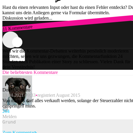
Hast du einen relevanten Input oder hast du einen Fehler entdeckt? D
kannst uns dein Anliegen gerne via Formular übermitteln.
Diskussion wird geladen...
11 Kommentare
Zum Login
Weil wir die Kommentar-Debatten weiterhin persönlich moderieren
möchten, sehen wir uns gezwungen, die Kommentarfunktion 24
Stunden nach Publikation einer Story zu schliessen. Vielen Dank für
dein Verständnis!
Die beliebtesten Kommentare
Don Alejandro
13.04.2021 09:33
registriert August 2015
Von mir aus darf alles verkauft werden, solange der Steuerzahler nich
einspringen muss.
26
4
Melden
Zum Kommentar