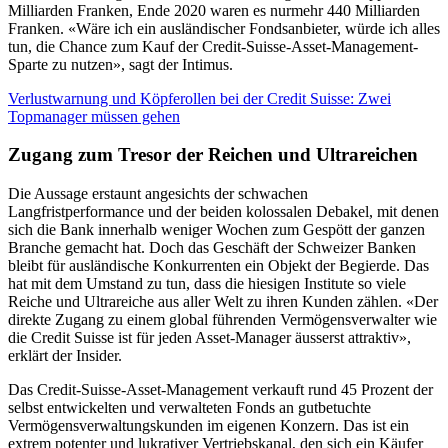
Milliarden Franken, Ende 2020 waren es nurmehr 440 Milliarden
Franken. «Wäre ich ein ausländischer Fondsanbieter, würde ich alles
tun, die Chance zum Kauf der Credit-Suisse-Asset-Management-
Sparte zu nutzen», sagt der Intimus.
Verlustwarnung und Köpferollen bei der Credit Suisse: Zwei
Topmanager müssen gehen
Zugang zum Tresor der Reichen und Ultrareichen
Die Aussage erstaunt angesichts der schwachen
Langfristperformance und der beiden kolossalen Debakel, mit denen
sich die Bank innerhalb weniger Wochen zum Gespött der ganzen
Branche gemacht hat. Doch das Geschäft der Schweizer Banken
bleibt für ausländische Konkurrenten ein Objekt der Begierde. Das
hat mit dem Umstand zu tun, dass die hiesigen Institute so viele
Reiche und Ultrareiche aus aller Welt zu ihren Kunden zählen. «Der
direkte Zugang zu einem global führenden Vermögensverwalter wie
die Credit Suisse ist für jeden Asset-Manager äusserst attraktiv»,
erklärt der Insider.
Das Credit-Suisse-Asset-Management verkauft rund 45 Prozent der
selbst entwickelten und verwalteten Fonds an gutbetuchte
Vermögensverwaltungskunden im eigenen Konzern. Das ist ein
extrem potenter und lukrativer Vertriebskanal, den sich ein Käufer