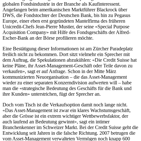
globalen Fondsindustrie in der Branche als Kaufinteressent.
Angefangen beim amerikanischen Marktführer Blackrock über
DWS, die Fondstochter der Deutschen Bank, bis hin zu Pegasus
Europe, einer eben erst gegründeten Mantelfirma des früheren
Unicredit-Chefs Jean-Pierre Mustier, der seine «Special Purpose
Acquisition Company» mit Hilfe des Fondsgeschäfts der Alfred-
Escher-Bank an der Börse profilieren möchte.
Eine Bestätigung dieser Informationen ist am Zürcher Paradeplatz
freilich nicht zu bekommen. Dort sitzt vielmehr ein Sprecher mit
dem Auftrag, die Spekulationen abzukühlen: «Die Credit Suisse hat
keine Pläne, ihr Asset-Management-Geschäft oder Teile davon zu
verkaufen», sagt er auf Anfrage. Schon in der Mitte März
kommunizierten Neuorganisation – die das Asset-Management
wieder zu einer separaten Konzerndivision aufwerten will – habe
man die «strategische Bedeutung des Geschäfts für die Bank und
ihre Kunden» unterstrichen, fügt der Sprecher an.
Doch vom Tisch ist die Verkaufsoption damit noch lange nicht.
«Das Asset-Management ist zwar ein klares Wachstumsgeschäft,
aber die Grösse ist ein extrem wichtiger Wettbewerbsfaktor, der
auch laufend an Bedeutung gewinnt», sagt ein intimer
Branchenkenner im Schweizer Markt. Bei der Credit Suisse geht die
Entwicklung seit Jahren in die falsche Richtung. 2007 betrugen die
vom Asset-Management verwalteten Vermögen noch knapp 600