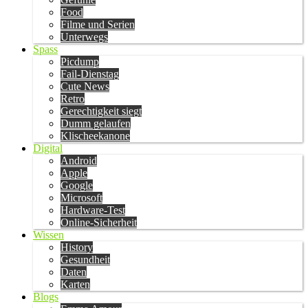
Food
Filme und Serien
Unterwegs
Spass
Picdump
Fail-Dienstag
Cute News
Retro
Gerechtigkeit siegt
Dumm gelaufen
Klischeekanone
Digital
Android
Apple
Google
Microsoft
Hardware-Test
Online-Sicherheit
Wissen
History
Gesundheit
Daten
Karten
Blogs