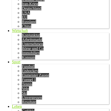
Iran-Krieg
Deutschland
USA
EU
Russland
China
Wirtschaft
Konjunktur
Arbeitsmarkt
Unternehmen
Börse und Co
Immobilien
Konsum
Sport
Fussball
Eishockey
Eismeister Zaugg
Formel 1
Tennis
Velo
Ski
Unvergessen
Resultate
Leben
Gefühle