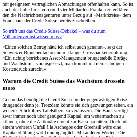
mit geeigneten vertraglichen Abmachungen offenhalten kann. So ist
auch der hohe Preis von rund vier Milliarden Franken zu erklären,
den die Nachrichtenagenturen unter Bezug auf «Marktkreise» dem
Fondshaus der Credit Suisse bereits zuschreiben.
So trifft uns das Credit-Suisse-Debakel – was du zum
Milliardenverlust wissen musst
«Einen solchen Betrag hätte ich selbst auch genannt», sagt der
Schweizer Branchenfachmann mit langer Grossbankenerfahrung.
«Ein richtig betriebenes Asset-Management bringt stabile Erträge
und Wachstum – vorausgesetzt, man kommt mit dem ständigen
Kostendruck zurecht.»
Warum die Credit Suisse das Wachstum drosseln
muss
Genau das benötigt die Credit Suisse in der gegenwärtigen Krise
dringender denn je. Trotzdem könnte sie sich gezwungen sehen, ein
weiteres Stück ihres Tafelsilbers zu veräussern. Die Bank verfügt
zwar immer noch über genügend Kapital, um weitermachen zu
können, ohne die Aktionäre erneut zur Kasse zu bitten. Doch mit
einem weiteren Unfall à la Archegos oder Greensill wäre eine
Kapitalerhöhung wohl unumgänglich. Mit anderen Worten: Die