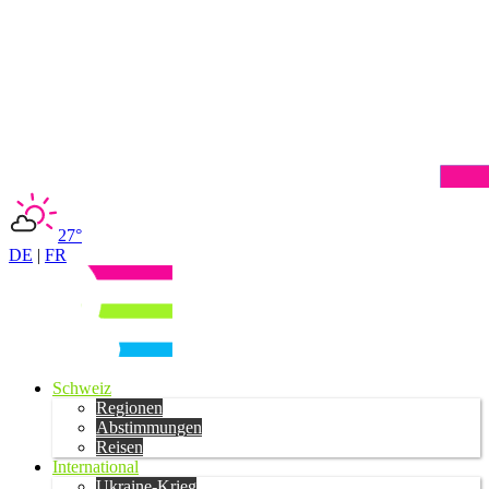
27°
DE
|
FR
Schweiz
Regionen
Abstimmungen
Reisen
International
Ukraine-Krieg