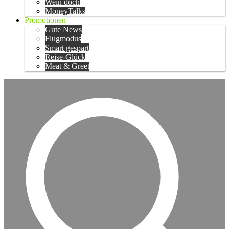
Wein doch
MoneyTalks
Promotionen
Gute News
Flugmodus
Smart gespart
Reise-Glück
Meat & Greet