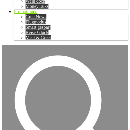
Wein doch
MoneyTalks
Promotionen
Gute News
Flugmodus
Smart gespart
Reise-Glück
Meat & Greet