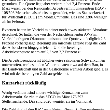
gesunken. Die Quote liegt aber weiterhin bei 2,4 Prozent. Ende
März waren bei den Regionalen Arbeitsvermittlungszentren (RAV)
108'593 Menschen als arbeitslos gemeldet, wie das Staatssekretariat
für Wirtschaft (SECO) am Montag mitteilte. Das sind 3286 weniger
als im Februar.
Experten hatten im Vorfeld mit einer noch etwas stärkeren Abnahme
gerechnet. So hatten die von der Nachrichtenagentur AWP im
Vorfeld befragten Ökonomen unisono eine Quote von lediglich 2,3
Prozent vorhergesagt. Bereinigt um saisonale Effekte stieg die Zahl
der Arbeitslosen hingegen leicht. Und die bereinigte
Arbeitslosenquote nahm auf 2,3 von 2,2 Prozent zu.
Die Arbeitslosenquote ist üblicherweise saisonalen Schwankungen
unterworfen, weil es in den Wintermonaten etwa auf dem Bau, in
der Landwirtschaft und in der Gastronomie weniger Arbeit gibt. Das
wird mit der bereinigten Zahl ausgeblendet.
Kurzarbeit rückläufig
Wenig verändert sind andere wichtige Kennzahlen zum
Arbeitsmarkt. So zählte das SECO im März 178'392
Stellensuchende. Das sind 3626 weniger als im Vormonat.
Die Zahl der bei den RAV gemeldeten offenen Stellen verringerte