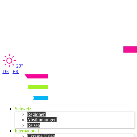
29°
DE
|
FR
Schweiz
Regionen
Abstimmungen
Reisen
International
Ukraine-Krieg