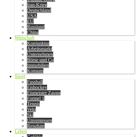
Iran-Krieg
Deutschland
USA
EU
Russland
China
Wirtschaft
Konjunktur
Arbeitsmarkt
Unternehmen
Börse und Co
Immobilien
Konsum
Sport
Fussball
Eishockey
Eismeister Zaugg
Formel 1
Tennis
Velo
Ski
Unvergessen
Resultate
Leben
Gefühle