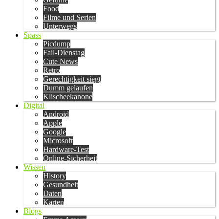
Food
Filme und Serien
Unterwegs
Spass
Picdump
Fail-Dienstag
Cute News
Retro
Gerechtigkeit siegt
Dumm gelaufen
Klischeekanone
Digital
Android
Apple
Google
Microsoft
Hardware-Test
Online-Sicherheit
Wissen
History
Gesundheit
Daten
Karten
Blogs