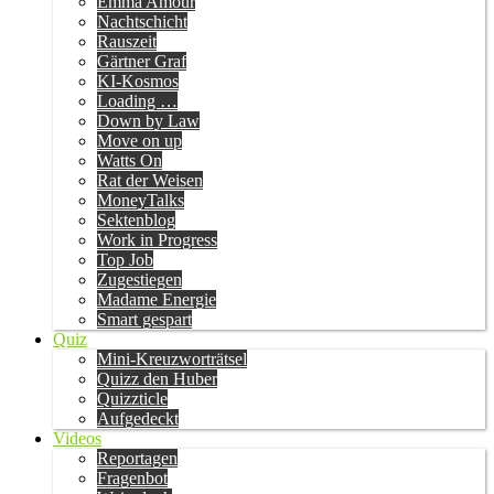
Emma Amour
Nachtschicht
Rauszeit
Gärtner Graf
KI-Kosmos
Loading …
Down by Law
Move on up
Watts On
Rat der Weisen
MoneyTalks
Sektenblog
Work in Progress
Top Job
Zugestiegen
Madame Energie
Smart gespart
Quiz
Mini-Kreuzworträtsel
Quizz den Huber
Quizzticle
Aufgedeckt
Videos
Reportagen
Fragenbot