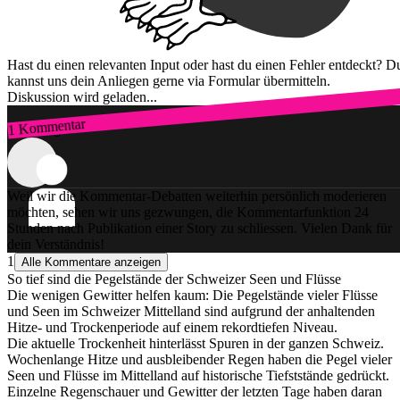
Hast du einen relevanten Input oder hast du einen Fehler entdeckt? D
kannst uns dein Anliegen gerne via Formular übermitteln.
Diskussion wird geladen...
1 Kommentar
Zum Login
Weil wir die Kommentar-Debatten weiterhin persönlich moderieren
möchten, sehen wir uns gezwungen, die Kommentarfunktion 24
Stunden nach Publikation einer Story zu schliessen. Vielen Dank für
dein Verständnis!
1
Alle Kommentare anzeigen
So tief sind die Pegelstände der Schweizer Seen und Flüsse
Die wenigen Gewitter helfen kaum: Die Pegelstände vieler Flüsse
und Seen im Schweizer Mittelland sind aufgrund der anhaltenden
Hitze- und Trockenperiode auf einem rekordtiefen Niveau.
Die aktuelle Trockenheit hinterlässt Spuren in der ganzen Schweiz.
Wochenlange Hitze und ausbleibender Regen haben die Pegel vieler
Seen und Flüsse im Mittelland auf historische Tiefststände gedrückt.
Einzelne Regenschauer und Gewitter der letzten Tage haben daran