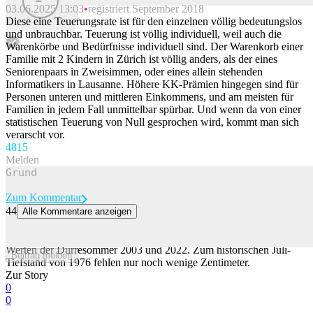
03.06.2025 13:03
registriert September 2018
Beitrag melden
Diese eine Teuerungsrate ist für den einzelnen völlig bedeutungslos
und unbrauchbar. Teuerung ist völlig individuell, weil auch die
Warenkörbe und Bedürfnisse individuell sind. Der Warenkorb einer
Familie mit 2 Kindern in Zürich ist völlig anders, als der eines
Seniorenpaars in Zweisimmen, oder eines allein stehenden
Informatikers in Lausanne. Höhere KK-Prämien hingegen sind für
Personen unteren und mittleren Einkommens, und am meisten für
Familien in jedem Fall unmittelbar spürbar. Und wenn da von einer
statistischen Teuerung von Null gesprochen wird, kommt man sich
verarscht vor.
48
15
Melden
Zum Kommentar
44
Alle Kommentare anzeigen
Pegel des Lago Maggiore erreicht bald neue Rekordtiefe
Der Wasserstand des Lago Maggiore befindet sich derzeit unter den
Werten der Dürresommer 2003 und 2022. Zum historischen Juli-
Beitrag melden
Tiefstand von 1976 fehlen nur noch wenige Zentimeter.
Zur Story
0
0