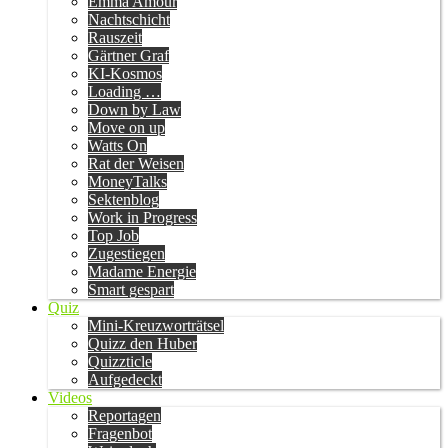
Emma Amour
Nachtschicht
Rauszeit
Gärtner Graf
KI-Kosmos
Loading …
Down by Law
Move on up
Watts On
Rat der Weisen
MoneyTalks
Sektenblog
Work in Progress
Top Job
Zugestiegen
Madame Energie
Smart gespart
Quiz
Mini-Kreuzworträtsel
Quizz den Huber
Quizzticle
Aufgedeckt
Videos
Reportagen
Fragenbot