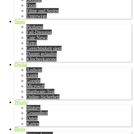
Food
Filme und Serien
Unterwegs
Spass
Picdump
Fail-Dienstag
Cute News
Retro
Gerechtigkeit siegt
Dumm gelaufen
Klischeekanone
Digital
Android
Apple
Google
Microsoft
Hardware-Test
Online-Sicherheit
Wissen
History
Gesundheit
Daten
Karten
Blogs