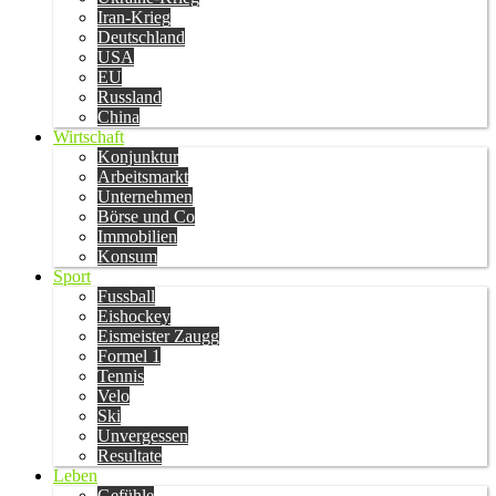
Iran-Krieg
Deutschland
USA
EU
Russland
China
Wirtschaft
Konjunktur
Arbeitsmarkt
Unternehmen
Börse und Co
Immobilien
Konsum
Sport
Fussball
Eishockey
Eismeister Zaugg
Formel 1
Tennis
Velo
Ski
Unvergessen
Resultate
Leben
Gefühle