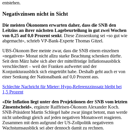
entstehen.
Negativzinsen nicht in Sicht
Die meisten Ökonomen erwarten daher, dass die SNB den
Leitzins an ihrer nächsten Lagebeurteilung in gut zwei Wochen
von 0,25 auf 0,0 Prozent senkt
. Diese Zinssenkung sei «so gut wie
abgemacht», schrieb VP-Bank-Experte Thomas Gitzel.
UBS-Ökonom Bee meinte zwar, dass die SNB einem einzelnen
«negativen» Monat nicht allzu starke Beachtung schenken dürfte.
Seit dem März habe sich aber der mittelfristige Inflationsausblick
verschlechtert – weil der Franken aufwertet und der
Konjunkturausblick sich eingetrübt habe. Deshalb geht auch er von
einer Senkung der Nationalbank auf 0,0 Prozent aus.
Schlechte Nachricht für Mieter: Hypo-Referenzzinssatz bleibt bei
1,5 Prozent
«Die Inflation liegt unter den Projektionen der SNB vom letzten
Zinsentscheid»
, ergänzte Raiffeisen-Ökonom Alexander Koch.
SNB-Präsident Martin Schlegel habe zwar jüngst betont, man werde
nicht unbedingt gleich auf jeden negativen Monatswert reagieren.
Zusammen mit dem aufgrund der US-Zollpolitik negativeren
Wachstumsausblick sei aber dennoch damit zu rechnen.