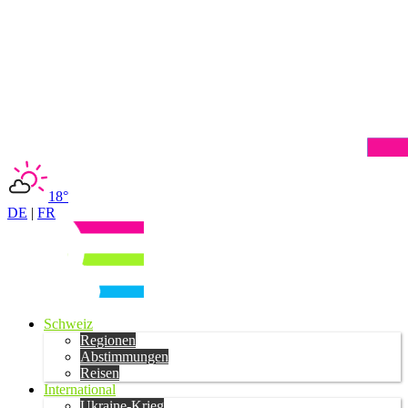
18°
DE
|
FR
Schweiz
Regionen
Abstimmungen
Reisen
International
Ukraine-Krieg