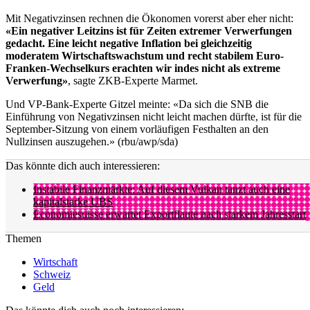
Mit Negativzinsen rechnen die Ökonomen vorerst aber eher nicht:
«Ein negativer Leitzins ist für Zeiten extremer Verwerfungen
gedacht. Eine leicht negative Inflation bei gleichzeitig
moderatem Wirtschaftswachstum und recht stabilem Euro-
Franken-Wechselkurs erachten wir indes nicht als extreme
Verwerfung»
, sagte ZKB-Experte Marmet.
Und VP-Bank-Experte Gitzel meinte: «Da sich die SNB die
Einführung von Negativzinsen nicht leicht machen dürfte, ist für die
September-Sitzung von einem vorläufigen Festhalten an den
Nullzinsen auszugehen.» (rbu/awp/sda)
Das könnte dich auch interessieren:
Instabile Finanzmärkte: Auf diesem Vulkan tanzt auch eine
kapitalstarke UBS
Economiesuisse erwartet Exportflaute nach starkem Jahresstart
Themen
Wirtschaft
Schweiz
Geld