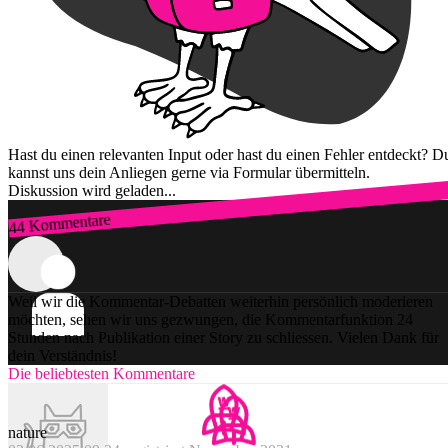
Hast du einen relevanten Input oder hast du einen Fehler entdeckt? D
kannst uns dein Anliegen gerne via Formular übermitteln.
Diskussion wird geladen...
44 Kommentare
Zum Login
Weil wir die Kommentar-Debatten weiterhin persönlich moderieren
möchten, sehen wir uns gezwungen, die Kommentarfunktion 24
Stunden nach Publikation einer Story zu schliessen. Vielen Dank für
dein Verständnis!
Die beliebtesten Kommentare
nature