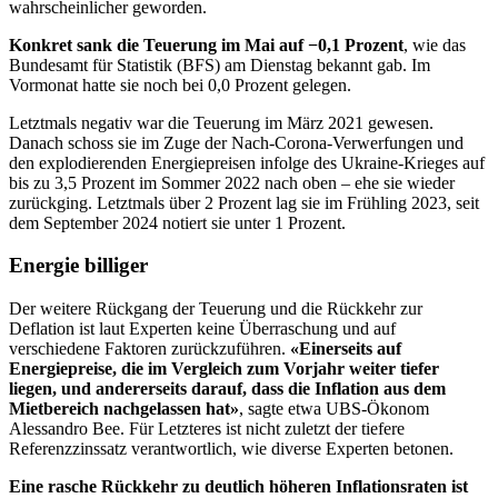
wahrscheinlicher geworden.
Konkret sank die Teuerung im Mai auf −0,1 Prozent
, wie das
Bundesamt für Statistik (BFS) am Dienstag bekannt gab. Im
Vormonat hatte sie noch bei 0,0 Prozent gelegen.
Letztmals negativ war die Teuerung im März 2021 gewesen.
Danach schoss sie im Zuge der Nach-Corona-Verwerfungen und
den explodierenden Energiepreisen infolge des Ukraine-Krieges auf
bis zu 3,5 Prozent im Sommer 2022 nach oben – ehe sie wieder
zurückging. Letztmals über 2 Prozent lag sie im Frühling 2023, seit
dem September 2024 notiert sie unter 1 Prozent.
Energie billiger
Der weitere Rückgang der Teuerung und die Rückkehr zur
Deflation ist laut Experten keine Überraschung und auf
verschiedene Faktoren zurückzuführen.
«Einerseits auf
Energiepreise, die im Vergleich zum Vorjahr weiter tiefer
liegen, und andererseits darauf, dass die Inflation aus dem
Mietbereich nachgelassen hat»
, sagte etwa UBS-Ökonom
Alessandro Bee. Für Letzteres ist nicht zuletzt der tiefere
Referenzzinssatz verantwortlich, wie diverse Experten betonen.
Eine rasche Rückkehr zu deutlich höheren Inflationsraten ist