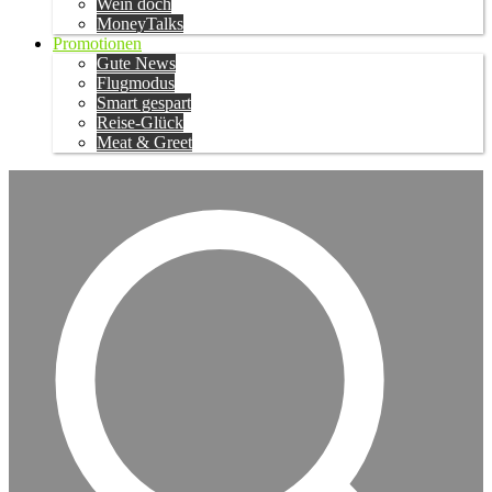
Wein doch
MoneyTalks
Promotionen
Gute News
Flugmodus
Smart gespart
Reise-Glück
Meat & Greet