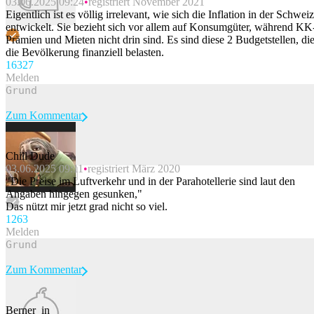
03.06.2025 09:24
registriert November 2021
Eigentlich ist es völlig irrelevant, wie sich die Inflation in der Schweiz
entwickelt. Sie bezieht sich vor allem auf Konsumgüter, während KK
Prämien und Mieten nicht drin sind. Es sind diese 2 Budgetstellen, di
die Bevölkerung finanziell belasten.
163
27
Melden
Zum Kommentar
Chill Dude
03.06.2025 09:11
registriert März 2020
Beitrag melden
"Die Preise im Luftverkehr und in der Parahotellerie sind laut den
Angaben hingegen gesunken,"
Das nützt mir jetzt grad nicht so viel.
126
3
Melden
Zum Kommentar
Berner_in